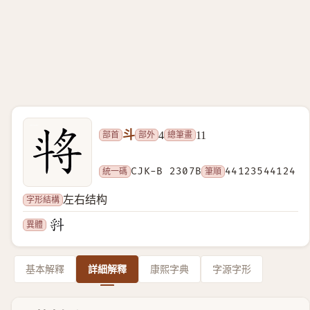
斗
部首
部外
總筆畫
4
11
統一碼
CJK-B 2307B
筆順
44123544124
字形結構
左右结构
異體
基本解釋
詳細解釋
康熙字典
字源字形