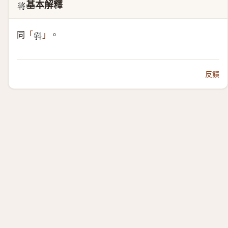
基本解釋
𣁻
同
。
「
」
𣁷
反饋