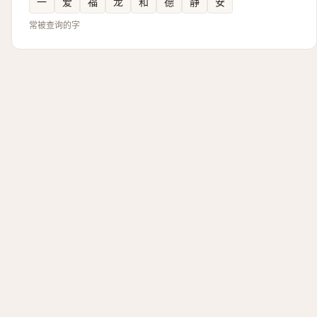
一
爱
福
龙
和
德
静
安
常被查询的字