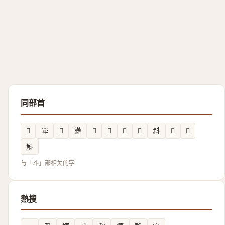
同部首
𣂀
斝
𣁱
𣂎
𣁸
𣁿
𣁷
𪯭
斜
𣁶
𪯯
斛
与「斗」部相关的字
熱搜