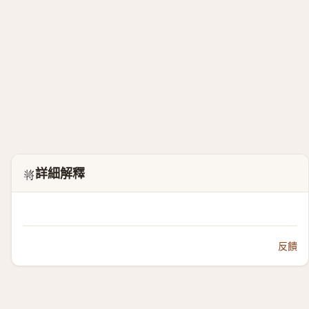
詳細解釋
𣁻
反饋