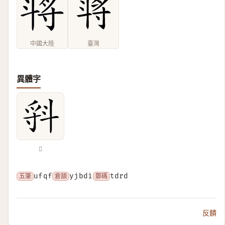
中國大陸
臺灣
異體字
𣁷
五筆
ufqf
倉頡
yjbdi
鄭碼
tdrd
反饋