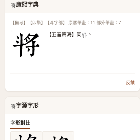
康熙字典
𣁻
【備考】【卯集】【斗字部】 康熙筆畫：11 部外筆畫：7
【五音篇海】同
。
𣁷
反饋
字源字形
𣁻
字形對比