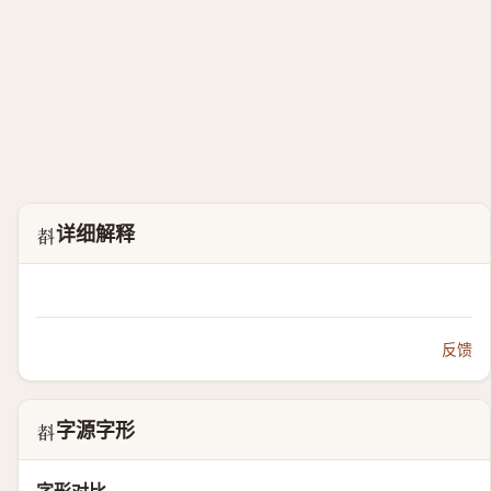
详细解释
𣂃
反馈
字源字形
𣂃