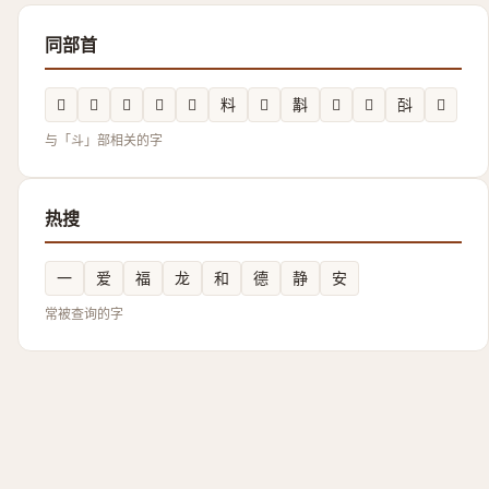
同部首
𣁺
𣁵
𣁭
𣁿
𣁰
料
𭤞
斠
𣁳
𣁮
㪶
𣂐
与「斗」部相关的字
热搜
一
爱
福
龙
和
德
静
安
常被查询的字