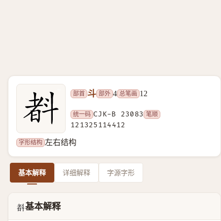
斗
部首
部外
总笔画
4
12
统一码
CJK-B 23083
笔顺
121325114412
字形结构
左右结构
基本解释
详细解释
字源字形
基本解释
𣂃