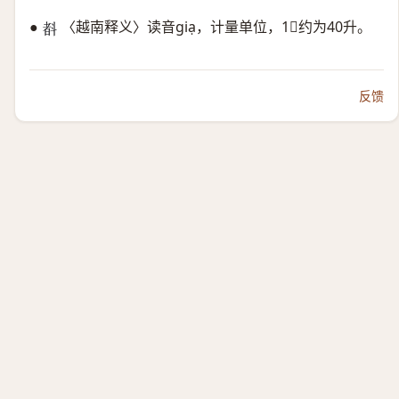
●
〈越南释义〉读音giạ，计量单位，1𣂃约为40升。
𣂃
反馈