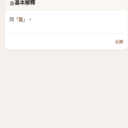
基本解釋
𣀗
同
。
「
斄
」
反饋