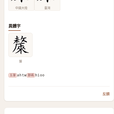
中國大陸
臺灣
異體字
斄
五筆
ahtw
鄭碼
hioo
反饋