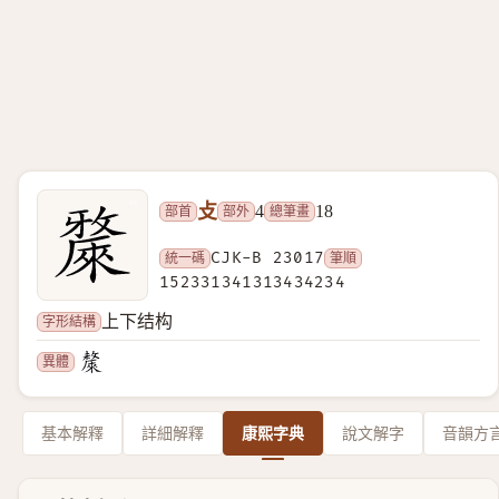
攴
部首
部外
總筆畫
4
18
統一碼
CJK-B 23017
筆順
152331341313434234
字形結構
上下结构
異體
基本解釋
詳細解釋
康熙字典
說文解字
音韻方