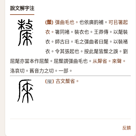
說文解字注
(斄)
彊曲毛也。
也依廣韵補。
可㠯箸起
衣。
箸同褚。裝衣也。王莽傳。以氂裝
衣。師古曰。毛之彊曲者曰氂。以裝褚
衣。令其張起也。按此氂皆斄之誤。劉
屈氂亦當本作屈斄。屈斄謂彊曲毛也。
从犛省。來聲。
洛哀切。舊音力之切。一部。
(
)
古文斄省。
𠩬
反饋