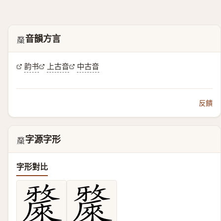
音韻方言
𣀗
韵书
上古音
中古音
反饋
字源字形
𣀗
字形對比