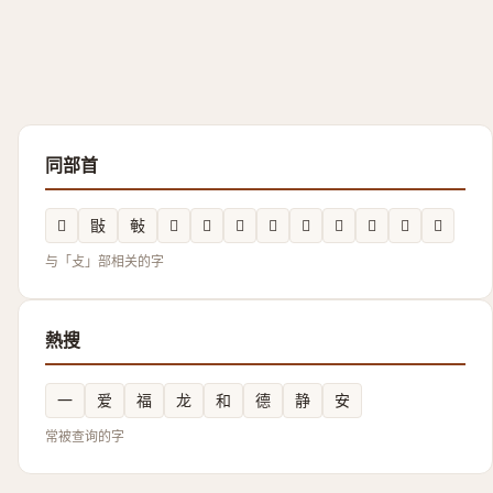
同部首
𢿲
㪞
㪑
𫾸
𣀞
𢼈
𢿨
𮲔
𪯖
𢽶
𢾃
𢻷
与「攴」部相关的字
熱搜
一
爱
福
龙
和
德
静
安
常被查询的字