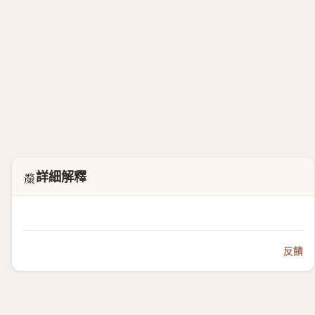
詳細解釋
𣀗
反饋