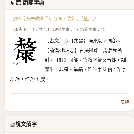
↳ 斄 康熙字典
（康熙字典未收錄「𣀗」字頭，請參考「
斄
」字：）
【卯集下】【攴字部】 康熙筆畫：19 部外筆畫：15
〔古文〕
【集韻】湯來切，同邰。
𠩬
【前漢·地理志】右扶風斄，周后稷所
封。【註】同邰。◎按字彙又音離，訓
斄牛，非是。集韻，犂牛字从
。犂字
𥝢
从
，作
下
。
𥝢
𥝢
𠩬
反饋
說文解字
𣀗