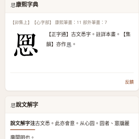
康熙字典
𢚊
【卯集上】【心字部】 康熙筆畫：11 部外筆畫：7
【正字通】古文悉字。註詳本畫。【集
韻】亦作
。
𢝕
反饋
說文解字
𢚊
說文解字注
古文悉。
此亦會意。从心囧。囧者、窻牖麗
廔闓明也。