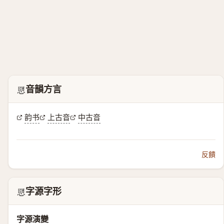
音韻方言
𢚊
韵书
上古音
中古音
反饋
字源字形
𢚊
字源演變