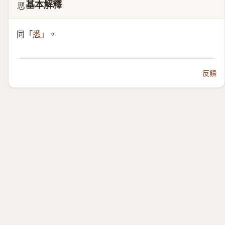
基本解釋
𢚊
同
。
「
悉
」
反饋