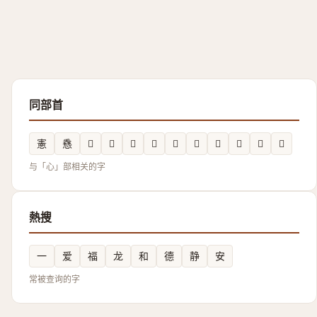
同部首
憲
㦌
𲠄
𫺑
𲡂
𭝊
𭝇
𢣣
𢥿
𲡁
𭞖
𪬂
与「心」部相关的字
熱搜
一
爱
福
龙
和
德
静
安
常被查询的字