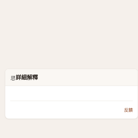
詳細解釋
𢚊
反饋