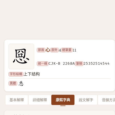
心
部首
部外
總筆畫
4
11
統一碼
CJK-B 2268A
筆順
25352514544
字形結構
上下结构
異體
基本解釋
詳細解釋
康熙字典
說文解字
音韻方