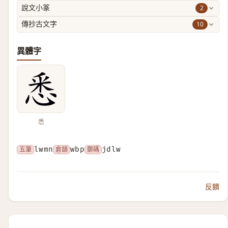
2
說文小篆
10
傳抄古文字
異體字
悉
五筆
lwmn
倉頡
wbp
鄭碼
jdlw
反饋