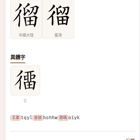
中國大陸
臺灣
異體字
𢔲
五筆
tqyl
倉頡
hohhw
鄭碼
oiyk