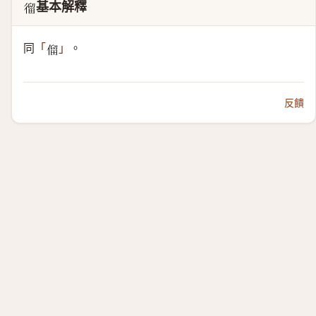
基本解釋
𢕍
同
。
「
」
𠌃
反饋