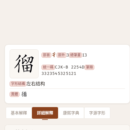
彳
部首
部外
總筆畫
3
13
統一碼
CJK-B 2254D
筆順
3323545325121
字形結構
左右结构
異體
基本解釋
詳細解釋
康熙字典
字源字形