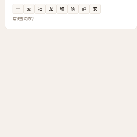
一
爱
福
龙
和
德
静
安
常被查询的字