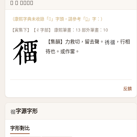
↳ 𢔲 康熙字典
（康熙字典未收錄「𢕍」字頭，請參考「
𢔲
」字：）
【寅集下】【彳字部】 康熙筆畫：13 部外筆畫：10
【集韻】力救切，留去聲。
，行相
𢓵
𢔲
待也。或作畱。
反饋
字源字形
𢕍
字形對比