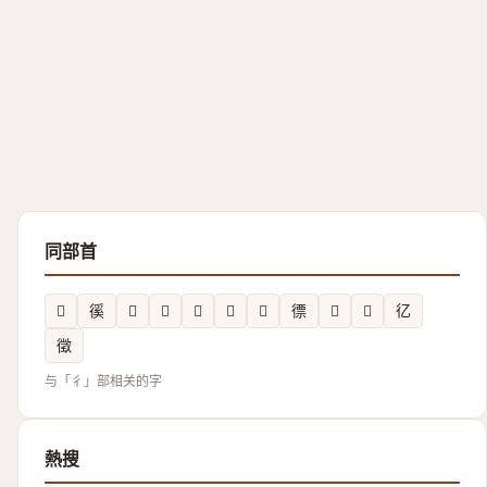
同部首
𢓅
徯
𢔹
𢖁
𪫍
𲟡
𢖧
徱
𢔚
𪫗
𢒼
徵
与「彳」部相关的字
熱搜