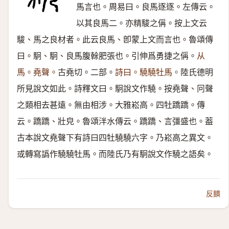
馬言也。周易曰。良馬逐逐。左傳云。
以其良馬二。亦精駿之偁。按上文云
駿、馬之良材者。此云良馬、卽蒙上文而言也。魯頌傳
曰。駉、駉、良馬腹榦肥張也。引伸爲勇捷之偁。
从
馬。堯聲。
古堯切。二部。
詩曰。驍驍牡馬。
陸氏德明
所見說文如此。詩釋文曰。駉說文作驍。按堯聲、冋聲
之類相去甚遠。無由相涉。大雅崧高。四牡蹻蹻。傳
云。蹻蹻、壯皃。魯頌泮水傳云。蹻蹻、言彊盛也。葢
古本說文堯聲下有詩曰四牡驍驍六字。乃崧高之異文。
或轉寫譌作驍驍牡馬。而陸氏乃有駉說文作驍之語矣。
反饋