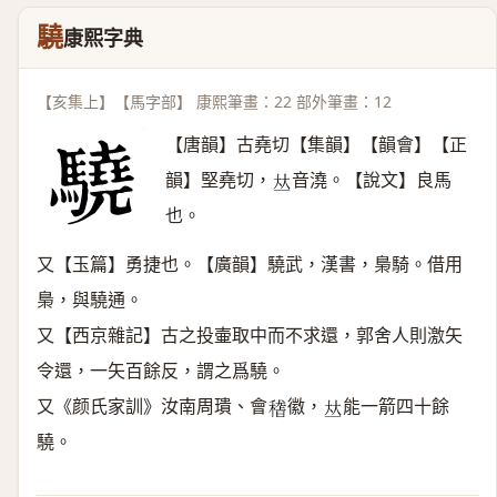
驍
康熙字典
【亥集上】【馬字部】 康熙筆畫：22 部外筆畫：12
【唐韻】古堯切【集韻】【韻會】【正
韻】堅堯切，
音澆。【說文】良馬
𠀤
也。
又【玉篇】勇捷也。【廣韻】驍武，漢書，梟騎。借用
梟，與驍通。
又【西京雜記】古之投壷取中而不求還，郭舍人則激矢
令還，一矢百餘反，謂之爲驍。
又《颜氏家訓》汝南周璝、會
徽，
能一箭四十餘
𥡴
𠀤
驍。