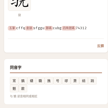
骁
五筆
cffq
倉頡
sfggu
鄭碼
cubg
四角號碼
74312
反饋
同音字
宵
髇
蟏
驕
撨
号
嘐
萧
绡
踃
魈
歊
与 驍 读音相同或相近