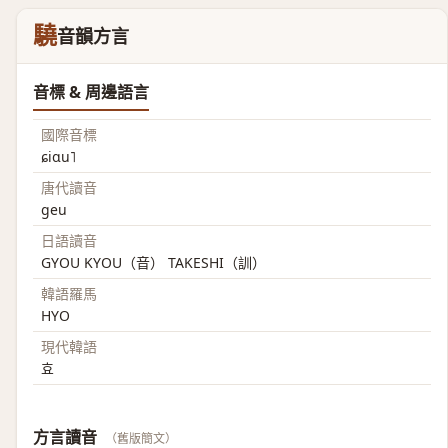
驍
音韻方言
音標 & 周邊語言
國際音標
ɕiɑu˥
唐代讀音
geu
日語讀音
GYOU KYOU（音） TAKESHI（訓）
韓語羅馬
HYO
現代韓語
효
方言讀音
（舊版簡文）