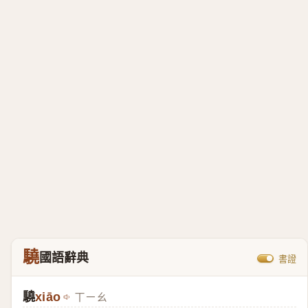
驍
國語辭典
書證
驍
xiāo
ㄒㄧㄠ