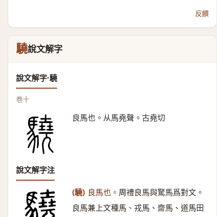
反饋
驍
說文解字
說文解字·驍
卷十
良馬也。从馬堯聲。古堯切
說文解字注
(驍)
良馬也。
周禮良馬與駑馬爲對文。
良馬兼上文種馬、戎馬、齋馬、道馬田