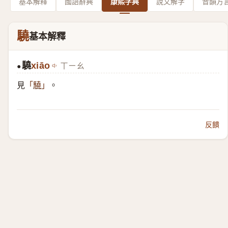
基本解釋
國語辭典
康熙字典
說文解字
音韻方
驍
基本解釋
驍
xiāo
ㄒㄧㄠ
●
見
。
「
驍
」
反饋