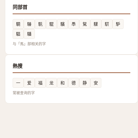
同部首
䮐
䮞
䭵
騉
驞
䭴
駌
驜
䭶
馿
䮖
䮳
与「馬」部相关的字
熱搜
一
爱
福
龙
和
德
静
安
常被查询的字