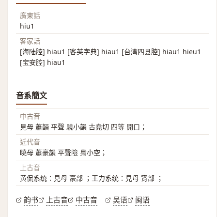
廣東話
hiu1
客家話
[海陆腔] hiau1 [客英字典] hiau1 [台湾四县腔] hiau1 hieu1
[宝安腔] hiau1
音系簡文
中古音
見母 蕭韻 平聲 驍小韻 古堯切 四等 開口；
近代音
曉母 蕭豪韻 平聲陰 梟小空；
上古音
黄侃系统：見母 豪部 ；王力系统：見母 宵部 ；
韵书
上古音
中古音
吴语
闽语
|