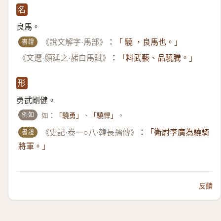
名
良馬。
書證
《說文解字·馬部》
：
「 驍 ，良馬也。」
《文選·顏延之·赭白馬賦》
：
「料武藝、品驍騰。」
形
勇武剛健。
例如
如：
、
。
「驍勇」
「驍悍」
書證
《史記·卷一○八·韓長孺傳》
：
「衛尉李廣為驍騎
將軍。」
反饋