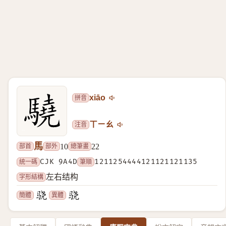
拼音
xiāo
注音
ㄒㄧㄠ
馬
部首
部外
總筆畫
10
22
統一碼
CJK 9A4D
筆順
1211254444121121121135
字形結構
左右结构
簡體
異體