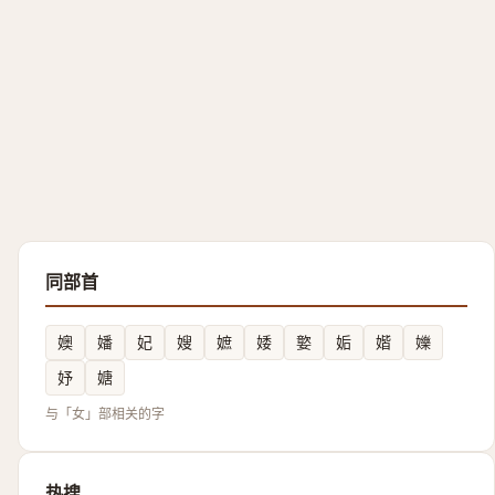
同部首
㜩
嬏
妃
嫂
嫬
婑
嬜
姤
媘
㜰
妤
㜍
与「女」部相关的字
热搜