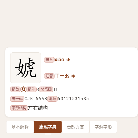
拼音
xiāo
注音
ㄒㄧㄠ
女
部首
部外
总笔画
3
11
统一码
CJK 5A4B
笔顺
53121531535
字形结构
左右结构
基本解释
康熙字典
音韵方言
字源字形