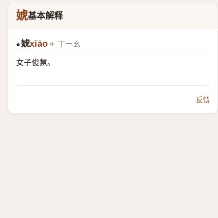
婋
基本解释
婋
xiāo
ㄒㄧㄠ
●
女子俊慧。
反馈