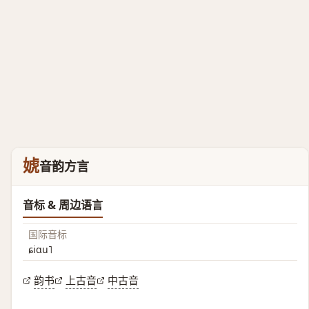
婋
音韵方言
音标 & 周边语言
国际音标
ɕiɑu˥
韵书
上古音
中古音