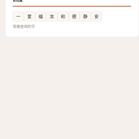
一
爱
福
龙
和
德
静
安
常被查询的字