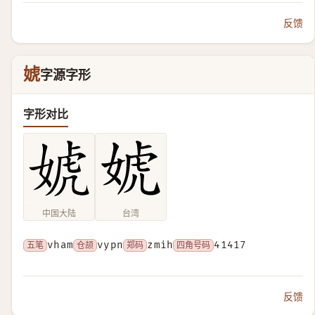
反馈
婋
字源字形
字形对比
中国大陆
台湾
五笔
vham
仓颉
vypn
郑码
zmih
四角号码
41417
反馈