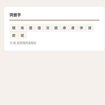
同音字
驕
熇
㺧
彇
消
膮
痚
蕭
侾
㩋
歊
虓
与 婋 读音相同或相近