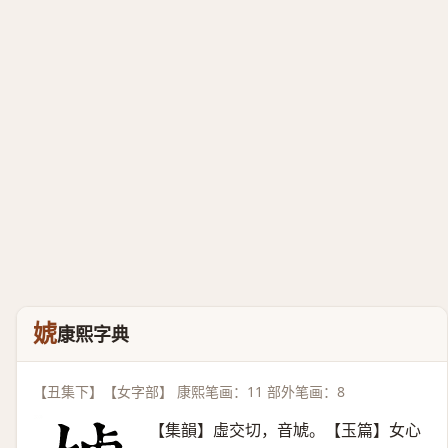
婋
康熙字典
【丑集下】【女字部】 康熙笔画：11 部外笔画：8
【集韻】虛交切，音虓。【玉篇】女心