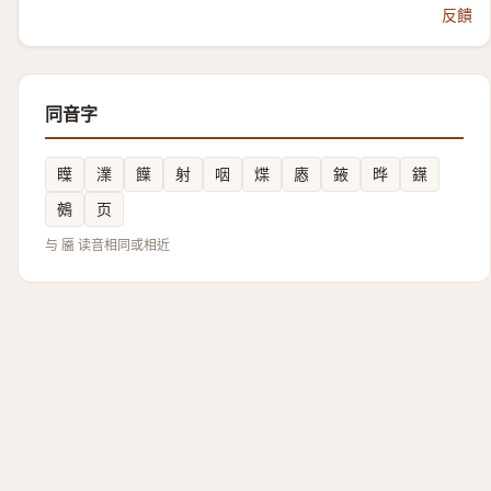
反饋
同音字
瞸
澲
䭟
射
咽
煠
㥷
䤳
晔
鐷
鵺
页
与 靥 读音相同或相近