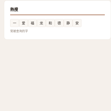
熱搜
一
爱
福
龙
和
德
静
安
常被查询的字