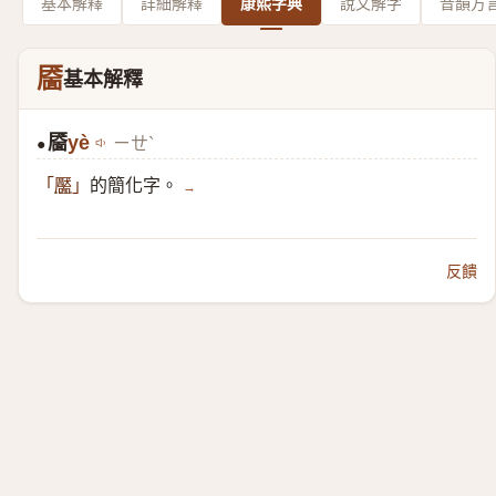
基本解釋
詳細解釋
康熙字典
說文解字
音韻方
靥
基本解釋
靥
yè
ㄧㄝˋ
●
的簡化字。
「
靨
」
→
反饋