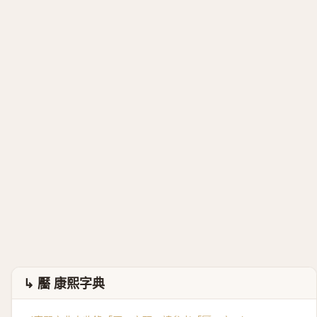
↳ 靨 康熙字典