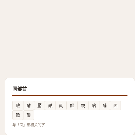
同部首
䩎
䩆
靨
靧
䩊
䩃
靦
䩇
䩉
面
䩍
䩅
与「面」部相关的字