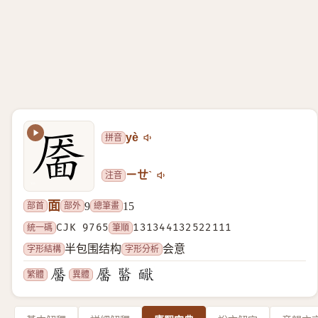
拼音
yè
注音
ㄧㄝˋ
面
部首
部外
總筆畫
9
15
統一碼
CJK 9765
筆順
131344132522111
字形結構
字形分析
半包围结构
会意
繁體
異體