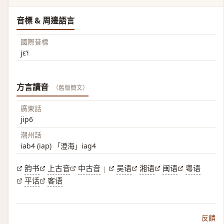
音標 & 周邊語言
國際音標
jɛ˥˧
方言讀音
（舊版簡文）
廣東話
jip6
潮州話
iab4 (iap) 「澄海」iag4
韵书
上古音
中古音
吴语
湘语
闽语
粤语
|
平话
客语
反饋