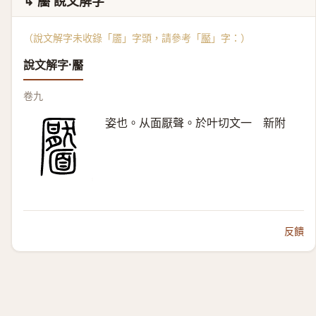
↳ 靨 說文解字
（說文解字未收錄「靥」字頭，請參考「
靨
」字：）
說文解字·靨
卷九
姿也。从面厭聲。於叶切文一 新附
反饋