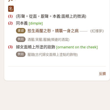
名
(形聲。從面，厭聲。本義:面頰上的微渦)
同本義
[dimple]
書證
態生兩靨之愁，嬌襲一身之病
——
《紅樓夢》
例如
酒靨;笑靨;靨脯(頰邊的酒窩)
婦女面頰上所塗的妝飾
[ornament on the cheek]
例如
靨鈿(古代婦女面頰上塗點的飾物)
反饋