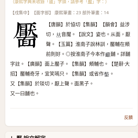
（康熙字典未收錄「靥」字頭，請參考「
靨
」字：）
【戌集中】【面字部】 康熙筆畫：23 部外筆畫：14
【唐韻】於協切【集韻】【韻會】益涉
切，
音魘。【說文】姿也。从面，厭
𠀤
聲。【玉篇】淮南子說林訓，靨輔在頰
前則好。◎按淮南子今本作
䩉。詳䩉
𩉇
字註。【廣韻】面上靨子。【集韻】頰輔也。【楚辭·大
招】靨輔奇牙，宜笑嘕只。【集韻】或省作
。
𩉂
又【集韻】於琰切，厭上聲。面黑子。
又一曰䩉也。
反饋