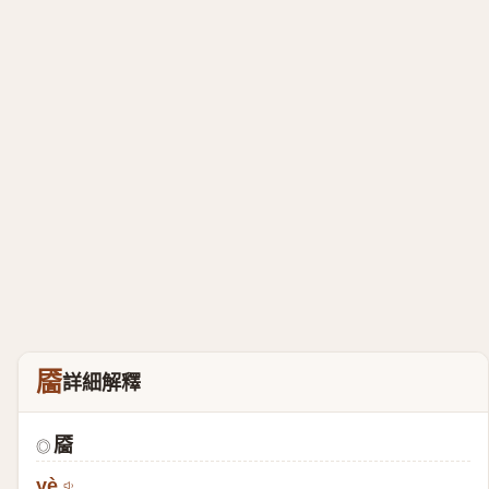
靥
詳細解釋
靥
◎
yè