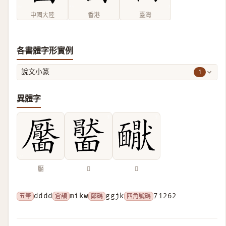
中國大陸
香港
臺灣
各書體字形實例
1
說文小篆
異體字
靨
𩉂
𩉇
五筆
dddd
倉頡
mikw
鄭碼
ggjk
四角號碼
71262