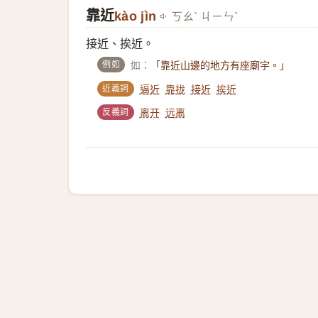
靠近
kào jìn
ㄎㄠˋ ㄐㄧㄣˋ
接近、挨近。
例如
如：
「靠近山邊的地方有座廟宇。」
近義詞
逼近
靠拢
接近
挨近
反義詞
离开
远离