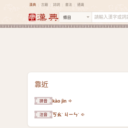
漢典
古籍
詩詞
書法
通識
|
|
|
|
靠近
拼音
kào jìn
注音
ㄎㄠˋ ㄐㄧㄣˋ