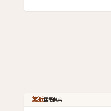
靠近
國語辭典