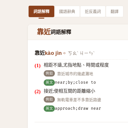
詞語解釋
國語辭典
近反義詞
翻譯
靠近
詞語解釋
靠近
kào jìn
ㄎㄠˋ ㄐㄧㄣˋ
相距不遠,尤指地點、時間或程度
例如
靠近城市的幾處灘地
英文
near;by;close to
接近;使相互間的距離縮小
例如
無軌電車差不多靠近路邊
英文
approach;draw near