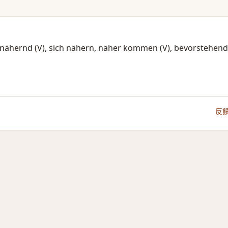
 annähernd (V)​, sich nähern, näher kommen (V)​, bevorstehend
反