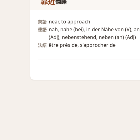
靠近
翻譯
near, to approach
英語
nah, nahe (bei)​, in der Nähe von (V)​,
德語
(Adj)​, nebenstehend, neben (an)​ (Adj)​
être près de, s'approcher de
法語