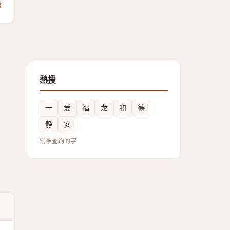
饋
熱搜
一
爱
福
龙
和
德
静
安
常被查询的字