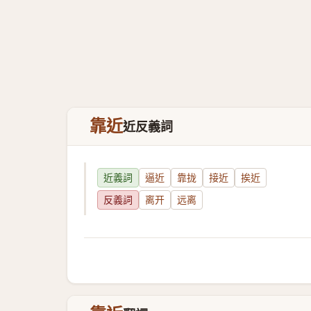
靠近
近反義詞
近義詞
逼近
靠拢
接近
挨近
反義詞
离开
远离