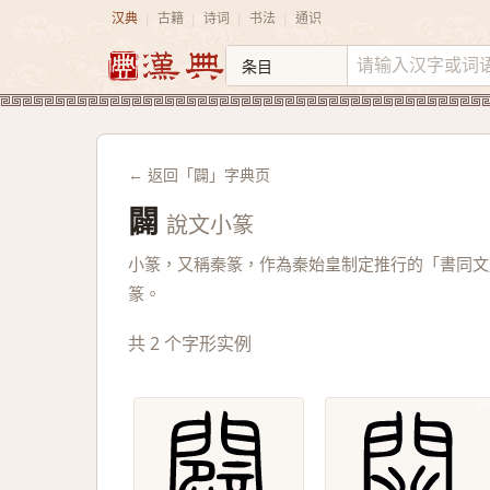
汉典
古籍
诗词
书法
通识
|
|
|
|
← 返回「闢」字典页
闢
說文小篆
小篆，又稱秦篆，作為秦始皇制定推行的「書同文
篆。
共 2 个字形实例