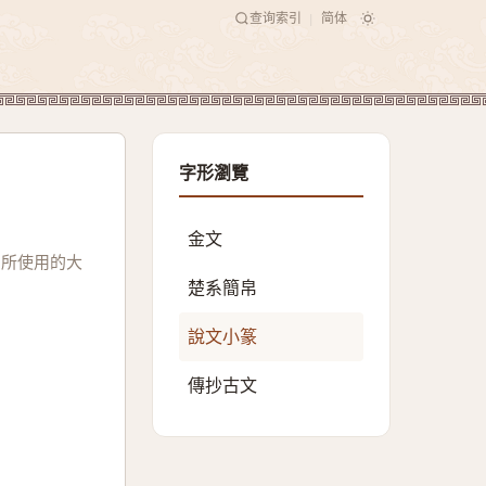
查询索引
简体
|
字形瀏覽
金文
國所使用的大
楚系簡帛
說文小篆
傳抄古文