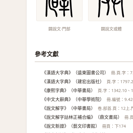
闢說文‧門部
闢說文或體
參考文獻
《漢語大字典》（遠東圖書公司）
冊.頁.字：7.
《漢語大字典》（建宏出版社）
頁.字：1797.2
《康熙字典》（中華書局）
頁.字：1342.10、1
《中文大辭典》（中華學術院）
冊.編號：9.424
《說文解字》（中華書局）
卷.部首.頁：12上.門
《說文解字詁林正補合編》（鼎文書局）
冊.頁
《說文新證》（藝文印書館）
冊頁：下174