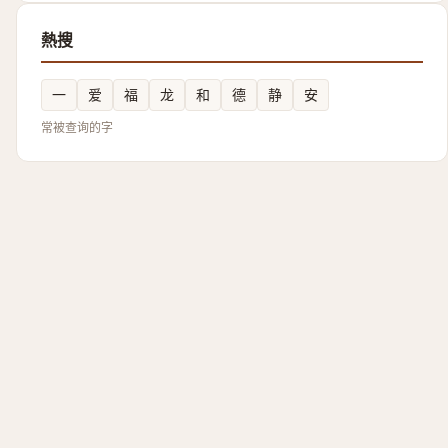
熱搜
一
爱
福
龙
和
德
静
安
常被查询的字