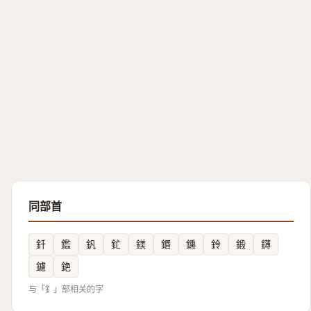
同部首
釺
鑑
釩
釯
鎂
鍲
鑂
鈴
鍛
鑮
鑢
銫
与「釒」部相关的字