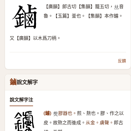
【廣韻】郞古切【集韻】籠五切，
音
𠀤
魯。【玉篇】釜也。【集韻】本作鐪。
又【廣韻】以木爲刀柄。
反饋
鏀
說文解字
說文解字注
(鐪)
膠器也。
煎、熬也。膠、作之以
𤋎
皮。故熬之而後成。
从金。虜聲。
郎古