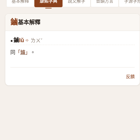
基本解釋
康熙字典
說文解字
音韻方言
字源字
鏀
基本解釋
鏀
lǔ
ㄌㄨˇ
●
同
。
「
鐪
」
反饋