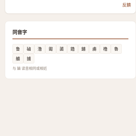
反饋
同音字
鲁
磠
澛
㔪
蓾
鑥
鐪
虜
橹
魯
艣
擄
与 鏀 读音相同或相近