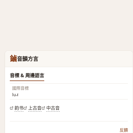
鏀
音韻方言
音標 & 周邊語言
國際音標
lu˨˩˦
韵书
上古音
中古音
反饋