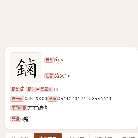
拼音
lǔ
注音
ㄌㄨˇ
釒
部首
部外
總筆畫
8
19
統一碼
CJK 93C0
筆順
3411243121253444441
字形結構
左右结构
異體