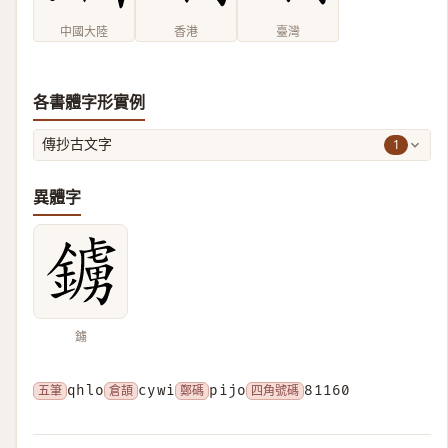
中國大陸
香港
臺灣
各書體字形實例
1
傳抄古文字
異體字
鐪
五筆
qhlo
倉頡
cywi
鄭碼
pijo
四角號碼
81160