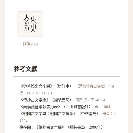
錟海2.28
參考文獻
《楚系簡帛文字編》（增訂本）
（湖北教育出版社），頁.
行：1161.4、1162.10
《傳抄古文字編》（綫裝書局）
冊頁.行：下1402.4
《秦漢魏晉篆隸字形表》（四川辭書版社）
頁：1004
《戰國古文字典：戰國古文聲系》（中華書局）
冊頁：下
1442
徐在國：《傳抄古文字編》〈綫裝書局，2006年〉