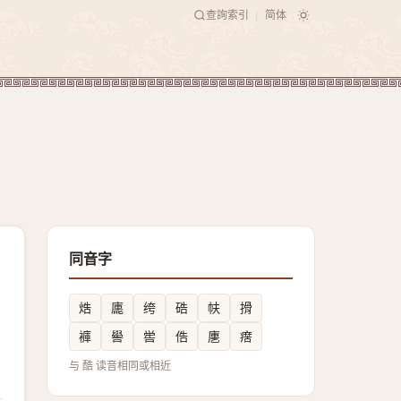
查詢索引
简体
|
同音字
焅
廤
绔
硞
㠸
搰
褲
嚳
喾
俈
㐣
瘔
与 酷 读音相同或相近