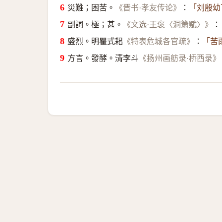
災難；困苦。
：
《晋书·孝友传论》
「刘殷幼
副詞。極；甚。
：
《文选·王褒〈洞箫赋〉》
盛烈。明瞿式耜
：
《特表危城各官疏》
「苦
方言。發酵。清李斗
《扬州画舫录·桥西录》