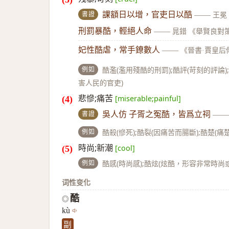
書證
課額日以增，官吏日以酷
——
王冕
刑罰暴酷，輕絕人命
——
晁錯 《舉賢良對
妃性酷虐，常手鐐數人
——
《晉書·賈皇后
例如
酷濫(濫用殘酷的刑罰);酷評(苛刻的評論)
害人民的官吏)
悲慘;痛苦
[miserable;painful]
書證
吳人仿 子胥之冤酷，皆爲立祠
—
例如
酷殺(慘死);酷裂(因痛苦而腸斷);酷楚(痛楚
時尚;新潮
[cool]
例如
酷感(時尚感);酷炫(炫酷，形容非常時尚或
词性变化
酷
◎
kù
副