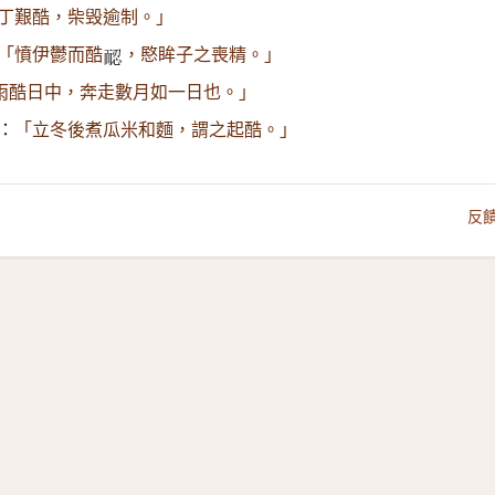
丁艱酷，柴毁逾制。」
「憤伊鬱而酷
，愍眸子之喪精。」
𦓖
雨酷日中，奔走數月如一日也。」
：
「立冬後煮瓜米和麵，謂之起酷。」
反