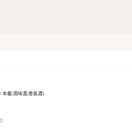
。本義:酒味濃;香氣濃)
賦》