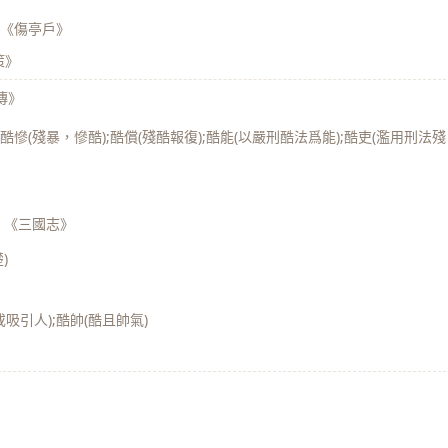
 《傷亭戶》
策》
傳》
;酷慘(殘暴，慘酷);酷償(殘酷報復);酷能(以嚴刑酷法爲能);酷吏(濫用刑法殘
—
《三國志》
)
吸引人);酷帥(酷且帥氣)