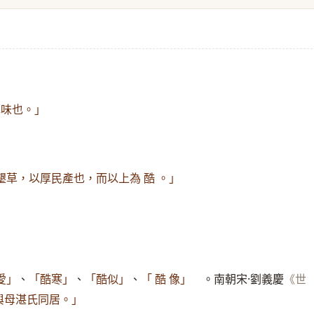
厚味也。」
墾草，以厚民產也，而以上為 酷 。」
、
、
、
。南朝宋·劉義慶
愛」
「酷寒」
「酷似」
「 酷 像」
《世
與母湛氏同居。」