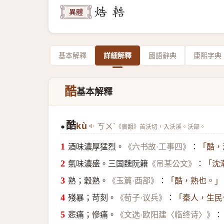
異體
基本解釋
詳細解釋
國語辭典
康熙字典
酷
基本解釋
酷
kù
ㄎㄨˋ
●
《廣韻》苦沃切，入沃溪。沃部。
酒味濃厚猛烈。
：
《六书故·工事四》
「酷，
氣味濃盛。三国魏阮籍
：
《吊某公文》
「沈
熟；穀熟。
：
《玉篇·酉部》
「酷，熟也。」
殘暴；苛刻。
：
《荀子·议兵》
「秦人，生民
悲痛；慘痛。
：
《文选·欧阳建〈临终诗〉》