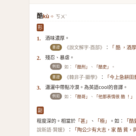
酷
kù
ㄎㄨˋ
形
酒味濃厚。
1.
書證
《說文解字·酉部》
：
「 酷 ，酒
殘忍、暴虐。
2.
例如
如：
、
。
「酷刑」
「酷吏」
書證
《韓非子·顯學》
：
「今上急耕田
瀟灑中帶點冷漠。為英語cool的音譯。
3.
例如
如：
、
「酷哥」
「他那表情很 酷 ！」
副
程度深的。相當於
、
。如：
「甚」
「極」
「酷
：
說新語·賢媛》
「陶公少有大志，家 酷 貧，