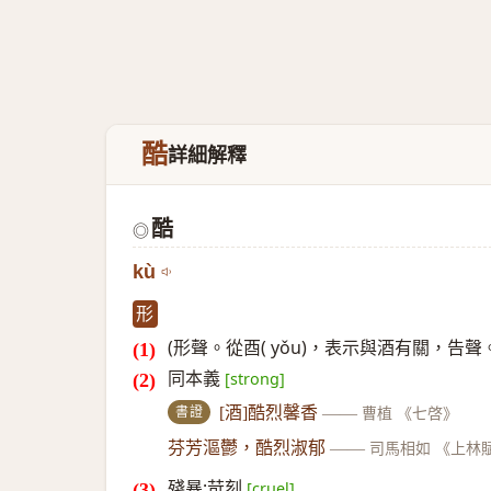
酷
詳細解釋
酷
◎
kù
形
(形聲。從酉( yǒu)，表示與酒有關，告聲
同本義
[strong]
書證
[酒]酷烈馨香
——
曹植 《七啓》
芬芳漚鬱，酷烈淑郁
——
司馬相如 《上林
殘暴;苛刻
[cruel]