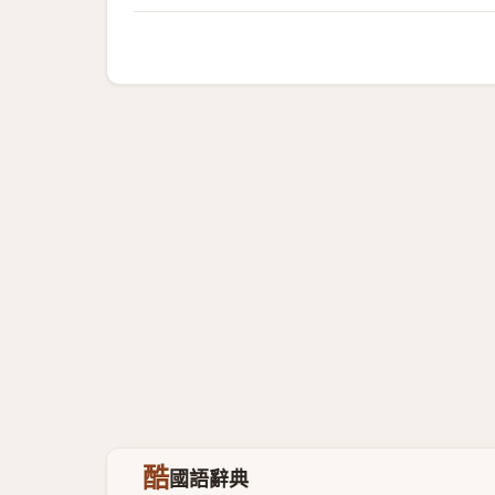
酷
國語辭典