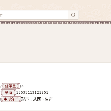
總筆畫
7
14
筆順
7
12535113121251
字形分析
构
形声；从酉、告声