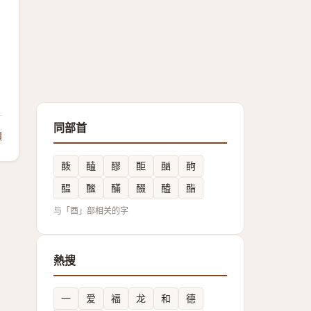
同部首
饋
酦
醘
醪
䣰
酗
䣱
醖
䤉
䤍
醊
醠
酯
与「酉」部相关的字
熱搜
一
爱
福
龙
和
德