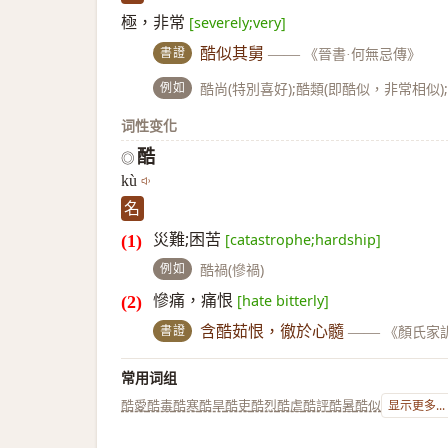
極，非常
[severely;very]
書證
酷似其舅
——
《晉書·何無忌傳》
例如
酷尚(特別喜好);酷類(即酷似，非常相似);
词性变化
酷
◎
kù
名
災難;困苦
[catastrophe;hardship]
例如
酷禍(慘禍)
慘痛，痛恨
[hate bitterly]
書證
含酷茹恨，徹於心髓
——
《顏氏家
常用词组
酷愛
酷毒
酷寒
酷旱
酷吏
酷烈
酷虐
酷評
酷暑
酷似
显示更多...