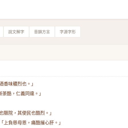
說文解字
音韻方言
字源字形
酒香味穠烈也。」
漸荼酷，仁義同違。」
也陿院，其使民也酷烈。」
「上負慈母恩，痛酷摧心肝。」