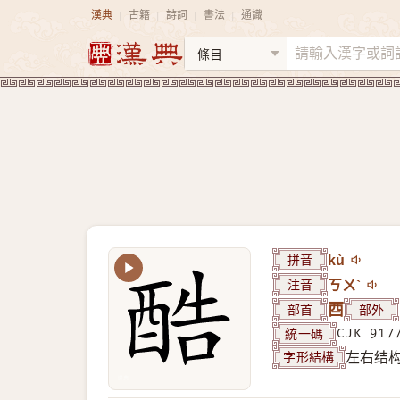
漢典
古籍
詩詞
書法
通識
|
|
|
|
拼音
kù
注音
ㄎㄨˋ
部首
酉
部外
統一碼
CJK 917
字形結構
左右结