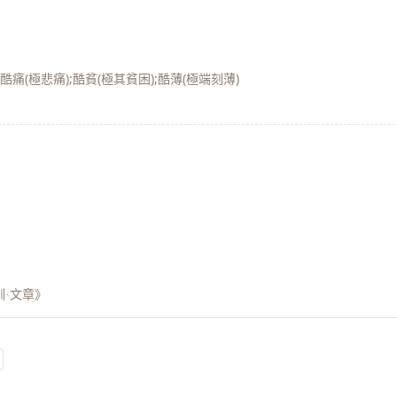
酷痛(極悲痛);酷貧(極其貧困);酷薄(極端刻薄)
訓·文章》