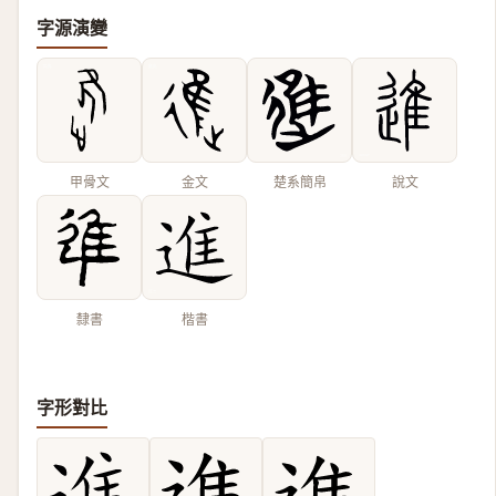
字源演變
甲骨文
金文
楚系簡帛
說文
隸書
楷書
字形對比