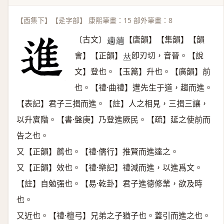
【酉集下】【辵字部】 康熙筆畫：15 部外筆畫：8
〔古文〕
【唐韻】【集韻】【韻
𨙟
𨗃
會】【正韻】
卽刃切，音晉。【說
𠀤
文】登也。【玉篇】升也。【廣韻】前
也。【禮·曲禮】遭先生于道，趨而進。
【表記】君子三揖而進。【註】人之相見，三揖三讓，
以升賔階。【書·盤庚】乃登進厥民。【疏】延之使前而
告之也。
又【正韻】薦也。【禮·儒行】推賢而進達之。
又【正韻】效也。【禮·樂記】禮減而進，以進爲文。
【註】自勉强也。【易·乾卦】君子進德修業，欲及時
也。
又近也。【禮·檀弓】兄弟之子猶子也。蓋引而進之也。