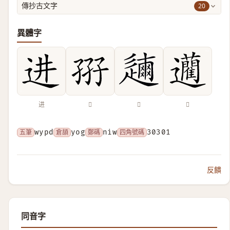
20
傳抄古文字
異體字
进
𡥦
𨗃
𨙟
五筆
wypd
倉頡
yog
鄭碼
niw
四角號碼
30301
反饋
同音字