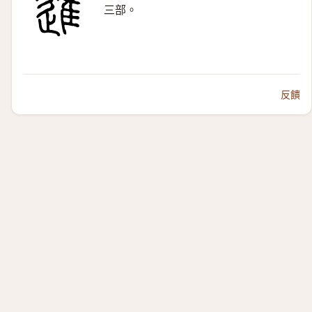
三部。
反饋