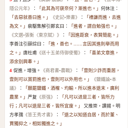
：
何休注：
隱公元年》
「此其為可襃奈何？漸進也。」
：
「去惡就善曰進。」
《史記•樂書》
「禮謙而進，去進
裴駆集解引鄭玄曰：
為文。」
「進者，謂自勉强也。」
：
《文選•張衡〈東京賦〉》
「因進距衰，表賢簡能。」
李善注引薛綜曰：
「進，善也。……言因其進則舉而用
唐杜甫
：
之。」
《送十五弟侍御使蜀》
「喜弟文章進，
添余别興牽。」
促進，增強。
：
《商君書•農戰》
「壹則少詐而重居，
壹則可以賞罰進也，壹則可以外用也。」
《鹽鐵論•本
：
議》
「願罷鹽鐵，酒榷、均輸，所以進本退末，廣利
严复
：
農業。」
《原强》
「凡可以进是三者，皆所力
又推崇，讚揚。明
行；凡可以退是三者，皆所宜废。」
方孝孺
：
《答王秀才書》
「退之以知道自居，而於董、
賈獨抑之，相如獨進之。」