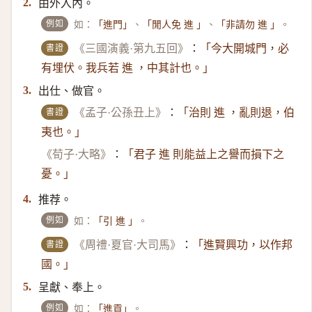
由外入內。
2.
例如
如：
、
、
。
「進門」
「閒人免 進 」
「非請勿 進 」
書證
《三國演義·第九五回》
：
「今大開城門，必
有埋伏。我兵若 進 ，中其計也。」
出仕、做官。
3.
書證
《孟子·公孫丑上》
：
「治則 進 ，亂則退，伯
夷也。」
《荀子·大略》
：
「君子 進 則能益上之譽而損下之
憂。」
推荐。
4.
例如
如：
。
「引 進 」
書證
《周禮·夏官·大司馬》
：
「進賢興功，以作邦
國。」
呈獻、奉上。
5.
例如
如：
。
「進貢」