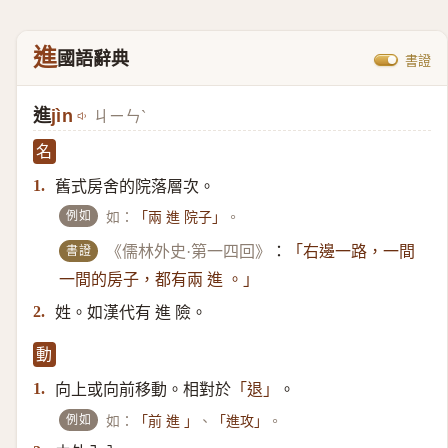
進
國語辭典
書證
進
jìn
ㄐㄧㄣˋ
名
舊式房舍的院落層次。
1.
例如
如：
。
「兩 進 院子」
書證
《儒林外史·第一四回》
：
「右邊一路，一間
一間的房子，都有兩 進 。」
姓。如漢代有 進 險。
2.
動
向上或向前移動。相對於
。
1.
「退」
例如
如：
、
。
「前 進 」
「進攻」