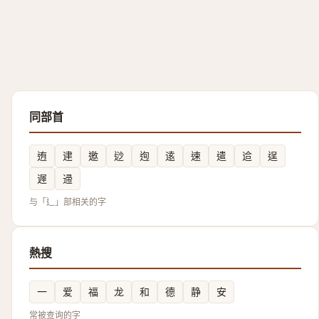
同部首
迶
䢖
邀
逤
迿
逺
速
遣
䢔
逞
遟
䢜
与「辶」部相关的字
熱搜
一
爱
福
龙
和
德
静
安
常被查询的字