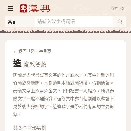
简体
← 返回「造」字典页
造
秦系簡牘
簡牘是古代書寫有文字的竹片或木片。其中竹制的叫
竹簡或簡稱簡，木制的叫木牘或簡稱牘，合稱簡牘。
秦簡文字上承甲骨金文，下與楷書一脈相承，所以秦
簡文字一般不難辨識，但簡文中亦有個別難以釋讀不
見於後世隸楷的字，這些難字是學者們考索的主要對
象。
共 3 个字形实例