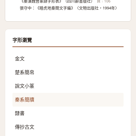
《秦漢魏晉篆隸字形表》（四川辭書版社）
頁：106
張守中：《睡虎地秦簡文字編》〈文物出版社，1994年〉
字形瀏覽
金文
楚系簡帛
說文小篆
秦系簡牘
隸書
傳抄古文