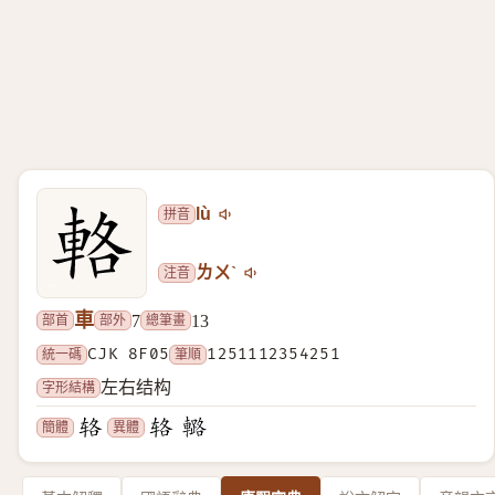
拼音
lù
注音
ㄌㄨˋ
車
部首
部外
總筆畫
7
13
統一碼
CJK 8F05
筆順
1251112354251
字形結構
左右结构
簡體
異體