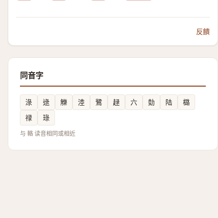
反饋
同音字
淥
逯
觻
淕
鷺
趢
六
勎
陆
㯝
禄
琭
与 輅 读音相同或相近