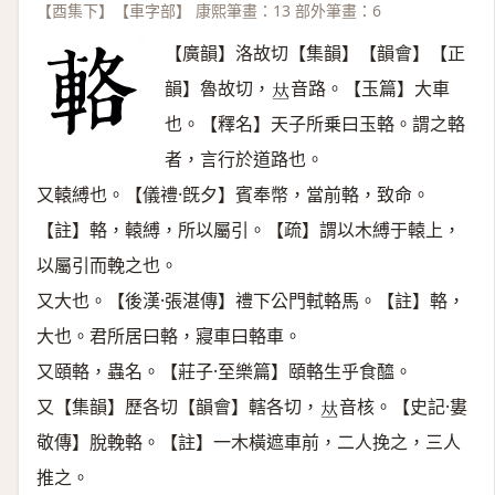
【酉集下】【車字部】 康熙筆畫：13 部外筆畫：6
【廣韻】洛故切【集韻】【韻會】【正
韻】魯故切，
音路。【玉篇】大車
𠀤
也。【釋名】天子所乗曰玉輅。謂之輅
者，言行於道路也。
又轅縛也。【儀禮·旣夕】賓奉幣，當前輅，致命。
【註】輅，轅縛，所以屬引。【疏】謂以木縛于轅上，
以屬引而輓之也。
又大也。【後漢·張湛傳】禮下公門軾輅馬。【註】輅，
大也。君所居曰輅，寢車曰輅車。
又頤輅，蟲名。【莊子·至樂篇】頤輅生乎食醯。
又【集韻】歷各切【韻會】轄各切，
音核。【史記·婁
𠀤
敬傳】脫輓輅。【註】一木橫遮車前，二人挽之，三人
推之。