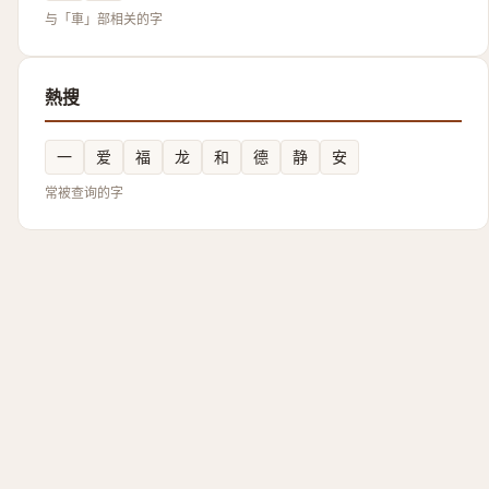
与「車」部相关的字
熱搜
一
爱
福
龙
和
德
静
安
常被查询的字