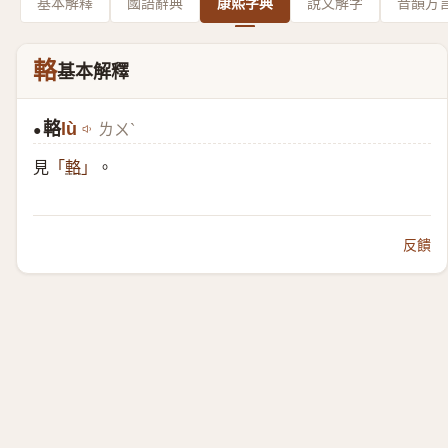
基本解釋
國語辭典
康熙字典
說文解字
音韻方
輅
基本解釋
輅
lù
ㄌㄨˋ
●
見
。
「
輅
」
反饋