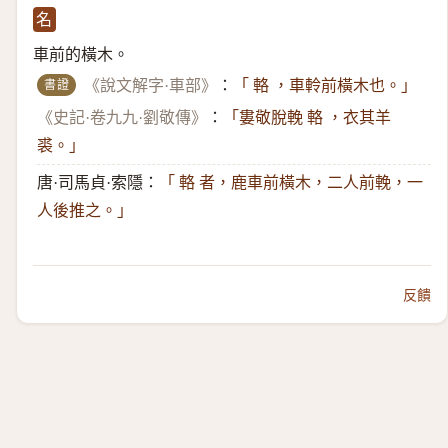
名
車前的橫木。
書證
《說文解字·車部》
：
「 輅 ，車軨前橫木也。」
《史記·卷九九·劉敬傳》
：
「婁敬脫輓 輅 ，衣其羊
裘。」
唐·司馬貞·索隱：
「 輅 者，鹿車前橫木，二人前輓，一
人後推之。」
反饋