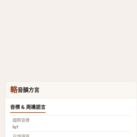
輅
音韻方言
音標 & 周邊語言
國際音標
lu˥˧
日語讀音