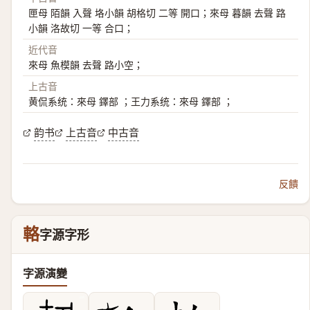
匣母 陌韻 入聲 垎小韻 胡格切 二等 開口；來母 暮韻 去聲 路
小韻 洛故切 一等 合口；
近代音
來母 魚模韻 去聲 路小空；
上古音
黄侃系统：來母 鐸部 ；王力系统：來母 鐸部 ；
韵书
上古音
中古音
反饋
輅
字源字形
字源演變