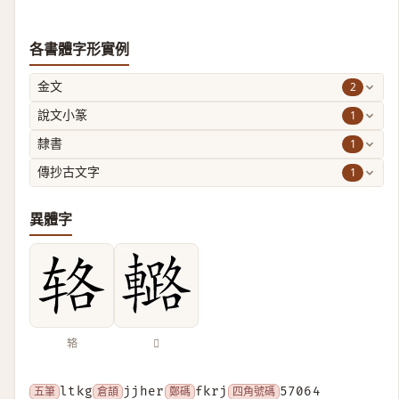
各書體字形實例
2
金文
1
說文小篆
1
隸書
1
傳抄古文字
異體字
辂
𨎲
五筆
ltkg
倉頡
jjher
鄭碼
fkrj
四角號碼
57064