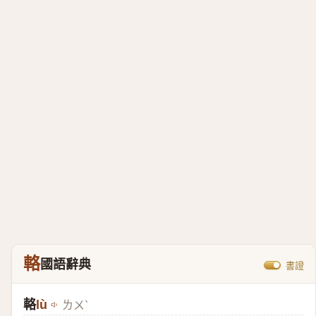
輅
國語辭典
書證
輅
lù
ㄌㄨˋ