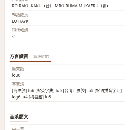
RO RAKU KAKU（音） MIKURUMA MUKAERU（訓）
韓語羅馬
LO HAYK
現代韓語
로
方言讀音
（舊版簡文）
廣東話
lou6
客家話
[海陆腔] lu6 [客英字典] lu5 [台湾四县腔] lu5 [客语拼音字汇]
log6 lu4 [梅县腔] lu5
音系簡文
中古音