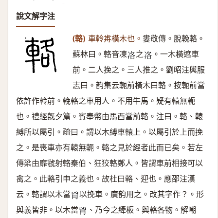
說文解字注
(輅)
車軨歬橫木也。
婁敬傳。脫輓輅。
蘇林曰。輅音凍
之
。一木橫遮車
𠗂
𠗂
前。二人挽之。三人推之。劉昭注輿服
志曰。韵集云軛前橫木曰輅。按軛前當
依許作軨前。輓輅之車用人。不用牛馬。疑有轅無軛
也。禮經旣夕篇。賓奉幣由馬西當前輅。注曰。輅、轅
縛所以屬引。疏曰。謂以木縛車轅上。以屬引於上而挽
之。是喪車亦有轅無軛。輅之見於經者此而已矣。若左
傳梁由靡虢射輅秦伯、狂狡輅鄭人。皆謂車前相接可以
禽之。此輅引申之義也。故杜曰輅、迎也。應邵注漢
云。輅謂以木當
以挽車。廣韵用之。改其字作？。形
𦙄
與義皆非。以木當
、乃今之縴板。與輅各物。解嘲
𦙄