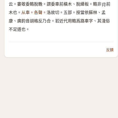
云。婁敬委輅脫輓。謂委車前橫木、脫縴板。輅非
前
𦙄
木也。
从車。各聲。
洛故切。五部。按當依蘇林、孟
康、廣韵音胡格反乃合。若近代用輅爲路車字、其淺俗
不足道也。
反饋