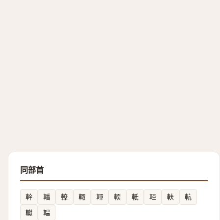
同部首
龫
轓
轑
輙
䡲
輭
軝
䡖
䡍
䡉
䡾
輼