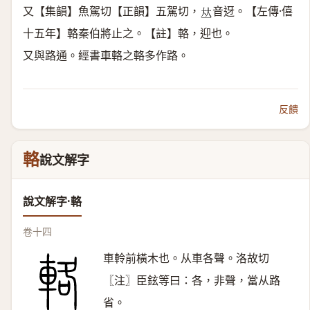
又【集韻】魚駕切【正韻】五駕切，
音迓。【左傳·僖
𠀤
十五年】輅秦伯將止之。【註】輅，迎也。
又與路通。經書車輅之輅多作路。
反饋
輅
說文解字
說文解字·輅
卷十四
車軨前橫木也。从車各聲。洛故切
〖注〗臣鉉等曰：各，非聲，當从路
省。