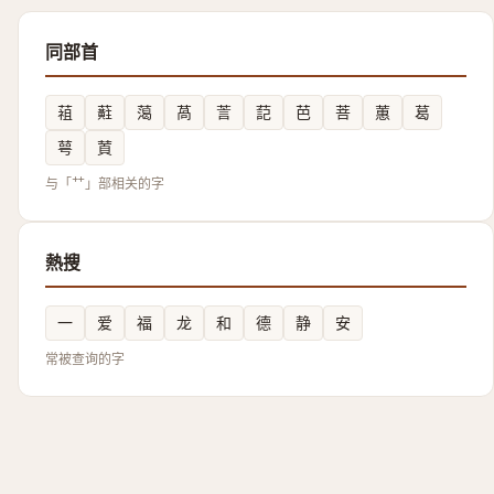
同部首
䔃
蘣
䔽
萵
䓂
䓽
芭
菩
蕙
葛
萼
鿓
与「艹」部相关的字
熱搜
一
爱
福
龙
和
德
静
安
常被查询的字