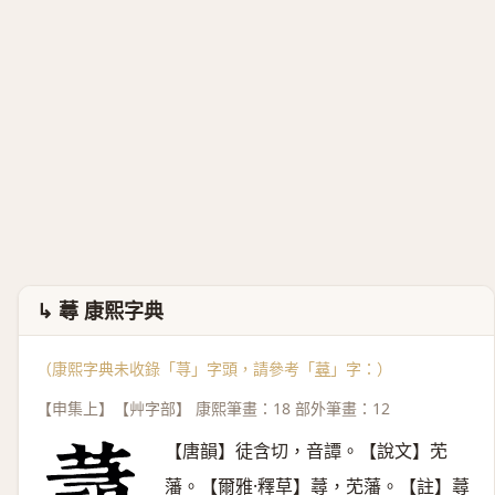
↳ 蕁 康熙字典
（康熙字典未收錄「荨」字頭，請參考「
蕁
」字：）
【申集上】【艸字部】 康熙筆畫：18 部外筆畫：12
【唐韻】徒含切，音譚。【說文】䒞
藩。【爾雅·釋草】蕁，䒞藩。【註】蕁