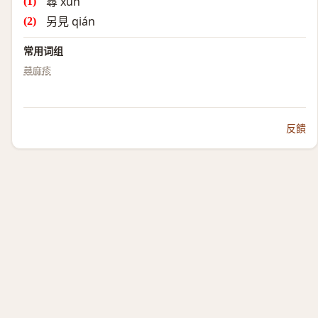
蕁 xún
另見 qián
常用词组
蕁麻疹
反饋