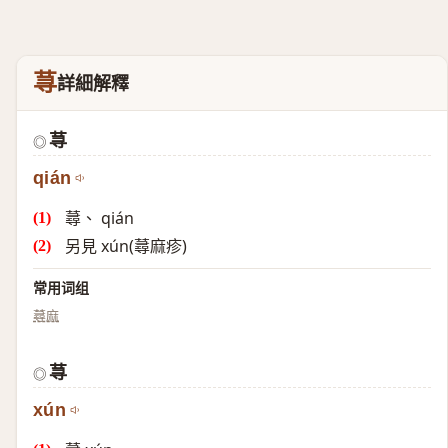
荨
詳細解釋
荨
◎
qián
蕁、 qián
另見 xún(蕁麻疹)
常用词组
蕁麻
荨
◎
xún