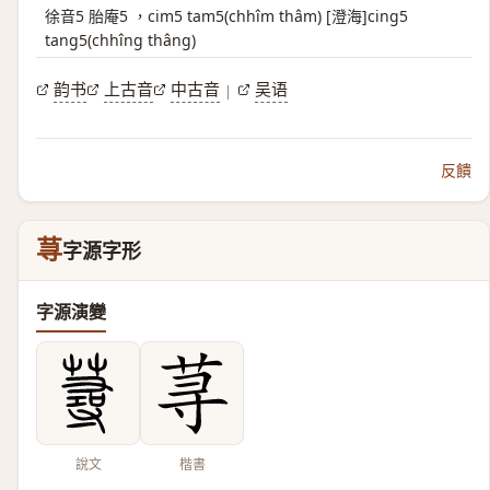
徐音5 胎庵5 ，cim5 tam5(chhîm thâm) [澄海]cing5
tang5(chhîng thâng)
韵书
上古音
中古音
吴语
|
反饋
荨
字源字形
字源演變
說文
楷書