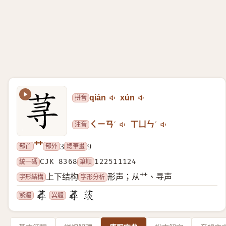
拼音
qián
xún
注音
ㄑㄧㄢˊ
ㄒㄩㄣˊ
艹
部首
部外
總筆畫
3
9
統一碼
CJK 8368
筆順
122511124
字形結構
字形分析
上下结构
形声；从艹、寻声
繁體
異體