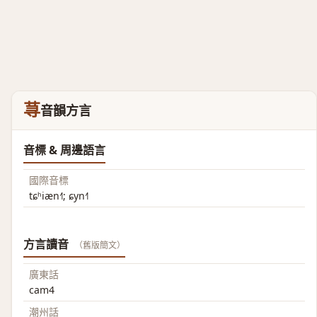
荨
音韻方言
音標 & 周邊語言
國際音標
tɕʰiæn˧˥; ɕyn˧˥
方言讀音
（舊版簡文）
廣東話
cam4
潮州話