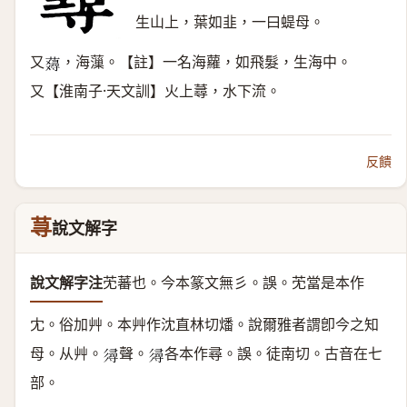
生山上，葉如韭，一曰蝭母。
又
，海薻。【註】一名海蘿，如飛髮，生海中。
𧂇
又【淮南子·天文訓】火上蕁，水下流。
反饋
荨
說文解字
說文解字注
䒞蕃也。
今本篆文無彡。誤。䒞當是本作
冘。俗加艸。本艸作沈直林切燔。說爾雅者謂卽今之知
母。
从艸。
聲。
各本作尋。誤。徒南切。古音在七
𢒫
𢒫
部。