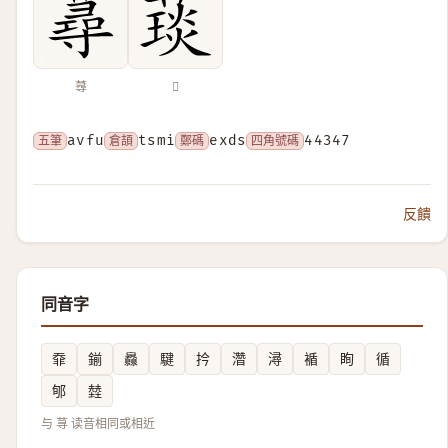
蕁
𦼓
五筆
avfu
倉頡
tsmi
鄭碼
exds
四角號碼
44347
反饋
同音字
䨿
鎆
灥
騝
扲
濳
潯
䙉
眴
循
郇
龳
与 荨 读音相同或相近