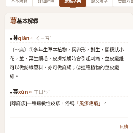
基本解釋
詳細解釋
康熙字典
說文解字
音韻方
荨
基本解釋
荨
qián
ㄑㄧㄢˊ
●
〔～麻〕①多年生草本植物，葉卵形，對生，開穗狀小
花，莖、葉生細毛，皮膚接觸時會引起刺痛，莖皮纖維
可以做紡織原料，亦可做麻繩；②這種植物的莖皮纖
維。
荨
xún
ㄒㄩㄣˊ
●
[蕁麻疹]一種過敏性皮疹，俗稱
。
「風疹疙瘩」
反饋