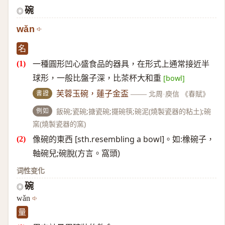
碗
◎
wǎn
名
一種圓形凹心盛食品的器具，在形式上通常接近半
球形，一般比盤子深，比茶杯大和重
[bowl]
書證
芙蓉玉碗，蓮子金盃
——
北周·庾信 《春賦》
例如
飯碗;瓷碗;搪瓷碗;擺碗筷;碗泥(燒製瓷器的粘土);碗
窯(燒製瓷器的窯)
像碗的東西 [sth.resembling a bowl]。如:橡碗子，
軸碗兒;碗脫(方言。窩頭)
词性变化
碗
◎
wǎn
量