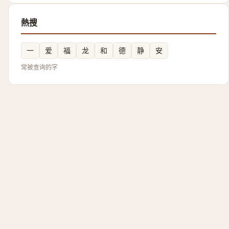
熱搜
一
爱
福
龙
和
德
静
安
常被查询的字