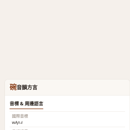
碗
音韻方言
音標 & 周邊語言
國際音標
wĄn˨˩˦