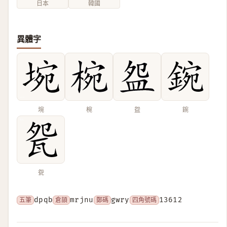
日本
韓國
異體字
埦
椀
盌
鋺
㼝
五筆
dpqb
倉頡
mrjnu
鄭碼
gwry
四角號碼
13612