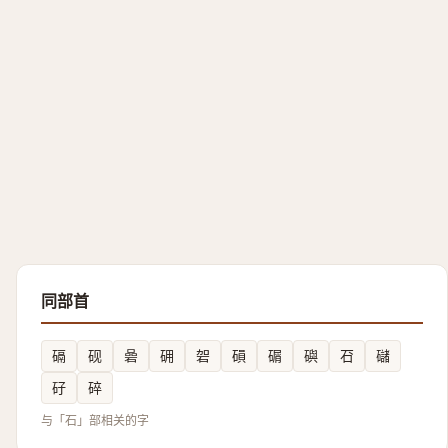
同部首
䃒
砚
碞
砽
䂟
磒
碿
礖
䂖
䃴
矷
碎
与「石」部相关的字