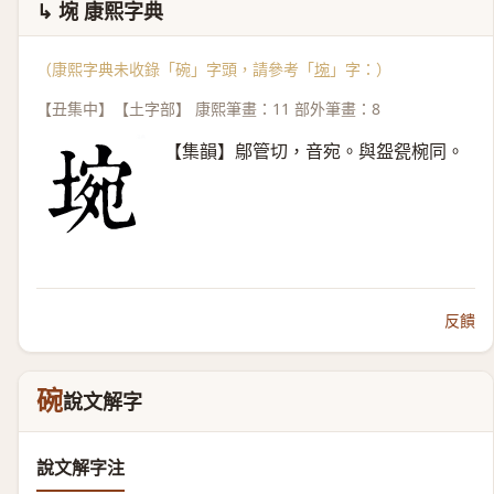
↳ 埦 康熙字典
（康熙字典未收錄「碗」字頭，請參考「
埦
」字：）
【丑集中】【土字部】 康熙筆畫：11 部外筆畫：8
【集韻】鄔管切，音宛。與盌㼝椀同。
反饋
碗
說文解字
說文解字注