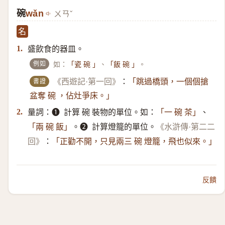
碗
wǎn
ㄨㄢˇ
名
盛飲食的器皿。
1.
例如
如：
、
。
「瓷 碗 」
「飯 碗 」
書證
《西遊記·第一回》
：
「跳過橋頭，一個個搶
盆奪 碗 ，佔灶爭床。」
量詞：➊ ​ 計算 碗 裝物的單位。如：
、
2.
「一 碗 茶」
。➋ ​ 計算燈籠的單位。
「兩 碗 飯」
《水滸傳·第二二
：
回》
「正勸不開，只見兩三 碗 燈籠，飛也似來。」
反饋