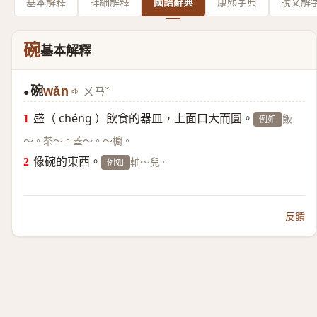
基本解釋
詳細解釋
國語辭典
康熙字典
說文解
碗
基本解釋
碗
wǎn
ㄨㄢˇ
●
盛（ chéng ）飲食的器皿，上面口大而圓。
飯
例如
～。茶～。蓋～。～櫥。
像碗的東西。
軸～兒。
例如
反饋