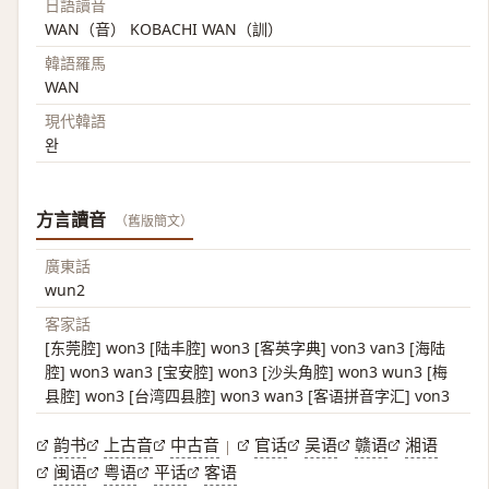
日語讀音
WAN（音） KOBACHI WAN（訓）
韓語羅馬
WAN
現代韓語
완
方言讀音
（舊版簡文）
廣東話
wun2
客家話
[东莞腔] won3 [陆丰腔] won3 [客英字典] von3 van3 [海陆
腔] won3 wan3 [宝安腔] won3 [沙头角腔] won3 wun3 [梅
县腔] won3 [台湾四县腔] won3 wan3 [客语拼音字汇] von3
韵书
上古音
中古音
官话
吴语
赣语
湘语
|
闽语
粤语
平话
客语