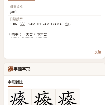
國際音標
ʂən˥˧
日語讀音
SHIN（音） SAMUKE YAMU YAMAI（訓）
韵书
上古音
中古音
反饋
瘮
字源字形
字形對比