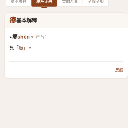
基本解釋
康熙字典
音韻方言
字源字形
瘮
基本解釋
瘮
shèn
ㄕㄣˋ
●
見
。
「
瘮
」
反饋