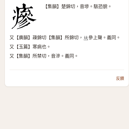
【集韻】楚錦切，音墋。駭恐貌。
又【廣韻】疎錦切【集韻】所錦切，
參上聲。義同。
𠀤
又【玉篇】寒病也。
又【集韻】所禁切，音滲。義同。
反饋