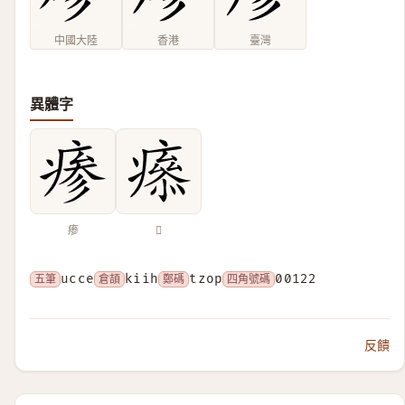
中國大陸
香港
臺灣
異體字
瘆
𤺑
五筆
ucce
倉頡
kiih
鄭碼
tzop
四角號碼
00122
反饋