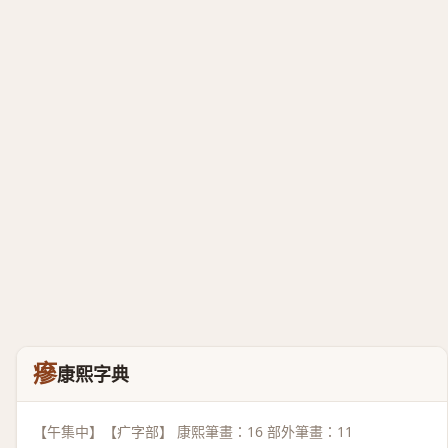
瘮
康熙字典
【午集中】【疒字部】 康熙筆畫：16 部外筆畫：11