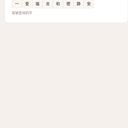
一
爱
福
龙
和
德
静
安
常被查询的字