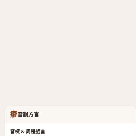
瘮
音韻方言
音標 & 周邊語言