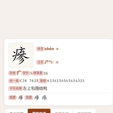
拼音
shèn
注音
ㄕㄣˋ
疒
部首
部外
總筆畫
5
16
統一碼
CJK 762E
筆順
4134154545434333
字形結構
左上包围结构
簡體
異體