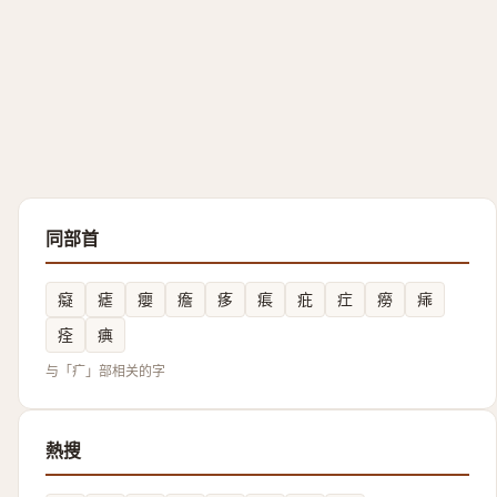
同部首
癡
瘧
癭
癚
痑
痮
疪
疘
癆
㾩
痊
痶
与「疒」部相关的字
熱搜