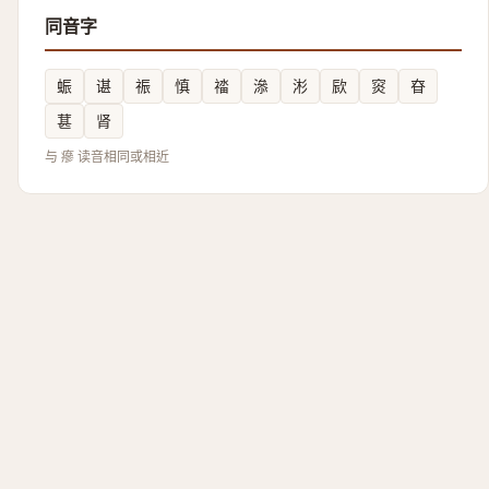
同音字
蜄
谌
祳
慎
䄕
㵕
涁
㰮
䆦
昚
葚
肾
与 瘮 读音相同或相近