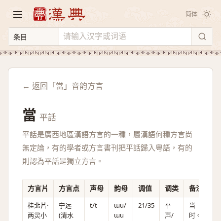
简体
← 返回「當」音韵方言
當
平話
平話是廣西地區漢語方言的一種，屬漢語何種方言尚
無定論，有的學者或方言書刊把平話歸入粵語，有的
則認為平話是獨立方言。
方言片
方言点
声母
韵母
调值
调类
备注
桂北片·
宁远
t/t
ɯu/
21/35
平
当
两灵小
(清水
ɯu
声/
时。