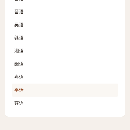
晋语
吴语
赣语
湘语
闽语
粤语
平话
客语