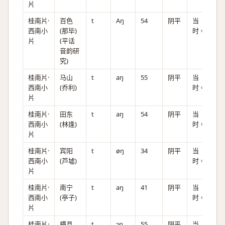
片
桂南片·
百色
t
Aŋ
54
阴平
当
西南小
(那毕)
时。
片
(平话
音韵研
究)
桂南片·
马山
t
aŋ
55
阴平
当
西南小
(乔利)
时。
片
桂南片·
田东
t
aŋ
54
阴平
当
西南小
(林逢)
时。
片
桂南片·
宾阳
t
øŋ
34
阴平
当
西南小
(芦墟)
时。
片
桂南片·
南宁
t
aŋ
41
阴平
当
西南小
(亭子)
时。
片
桂南片·
横县
t
ɔŋ
55
阴平
当