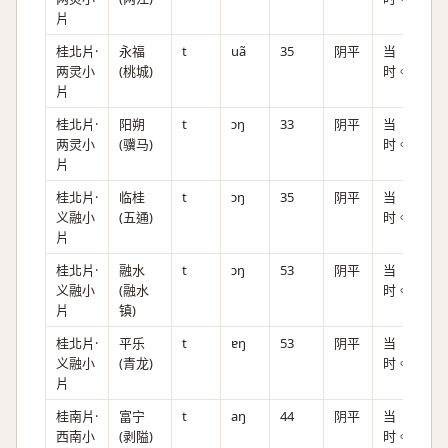
片
桂北片·
永福
t
uã
35
阴平
当
两灵小
(桃城)
时。
片
桂北片·
阳朔
t
ɔŋ
33
阴平
当
两灵小
(骥马)
时。
片
桂北片·
临桂
t
ɔŋ
35
阴平
当
义融小
(五通)
时。
片
桂北片·
融水
t
ɔŋ
53
阴平
当
义融小
(融水
时。
片
镇)
桂北片·
平乐
t
ɐŋ
53
阴平
当
义融小
(青龙)
时。
片
桂南片·
富宁
t
aŋ
44
阴平
当
西南小
(剥隘)
时。