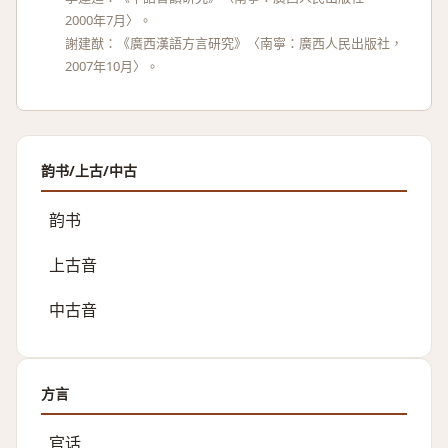
2000年7月〉。
謝建猷：《廣西漢語方言研究》〈南寧：廣西人民出版社，
2007年10月〉。
韵书/上古/中古
韵书
上古音
中古音
方言
官话