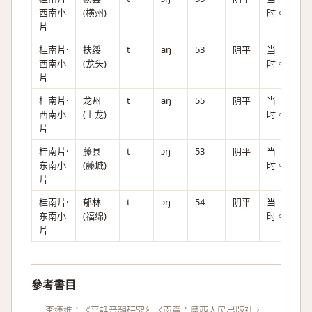
西南小
(横州)
时。
片
桂南片·
扶绥
t
aŋ
53
阴平
当
西南小
(龙头)
时。
片
桂南片·
龙州
t
aŋ
55
阴平
当
西南小
(上龙)
时。
片
桂南片·
藤县
t
ɔŋ
53
阴平
当
东南小
(藤城)
时。
片
桂南片·
郁林
t
ɔŋ
54
阴平
当
东南小
(福绵)
时。
片
參考書目
李連進：《平話音韻研究》〈南寧：廣西人民出版社，