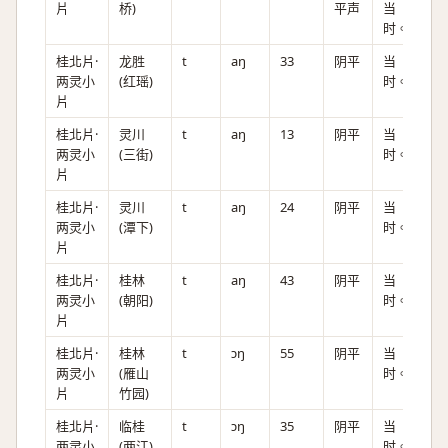
片
桥)
平声
当
时。
桂北片·
龙胜
t
aŋ
33
阴平
当
两灵小
(红瑶)
时。
片
桂北片·
灵川
t
aŋ
13
阴平
当
两灵小
(三街)
时。
片
桂北片·
灵川
t
aŋ
24
阴平
当
两灵小
(潭下)
时。
片
桂北片·
桂林
t
aŋ
43
阴平
当
两灵小
(朝阳)
时。
片
桂北片·
桂林
t
ɔŋ
55
阴平
当
两灵小
(雁山
时。
片
竹园)
桂北片·
临桂
t
ɔŋ
35
阴平
当
两灵小
(两江)
时。