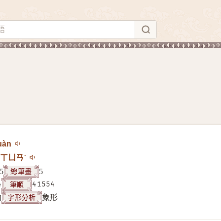
uàn
ㄒㄩㄢˋ
總筆畫
5
5
筆順
4
41554
字形分析
构
象形