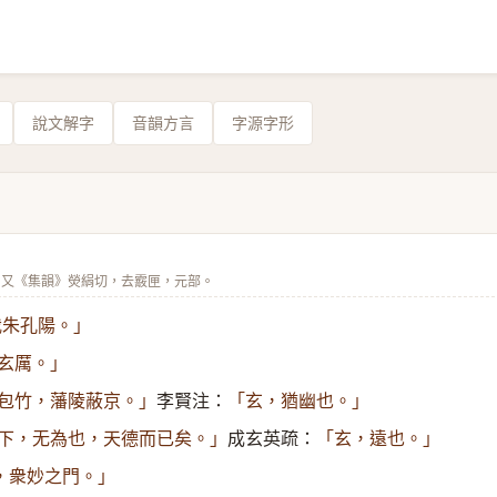
說文解字
音韻方言
字源字形
。又《集韻》熒絹切，去霰匣，元部。
我朱孔陽。」
玄厲。」
李賢注：
包竹，藩陵蔽京。」
「玄，猶幽也。」
成玄英疏：
下，无為也，天德而已矣。」
「玄，遠也。」
，衆妙之門。」