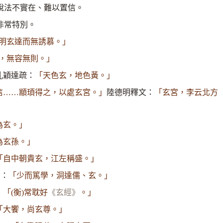
說法不實在、難以置信。
非常特別。
明玄達而無誘慕。」
，無容無則。」
孔穎達疏：
「天色玄，地色黃。」
陸德明釋文：
信……顓頊得之，以處玄宮。」
「玄宮，李云北方
為玄。」
為玄孫。」
「自中朝貴玄，江左稱盛。」
：
》
「少而篤學，洞達儒、玄。」
：
「(衡)常耽好
《玄經》
。」
「大饗，尚玄尊。」