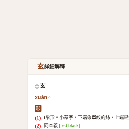
玄
詳細解釋
玄
◎
xuán
形
(象形。小篆字，下端象單絞的絲，上端是
同本義
[red black]