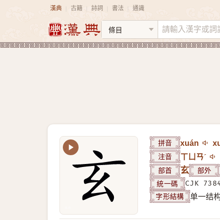
漢典
古籍
詩詞
書法
通識
|
|
|
|
拼音
xuán
x
注音
ㄒㄩㄢˊ
部首
玄
部外
統一碼
CJK 738
字形結構
单一结