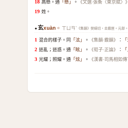
高懸。通
。
「懸」
《文選·張衡〈東京賦〉
姓。
玄
xuàn
ㄒㄩㄢˋ
●
《集韻》熒絹切，去霰匣。元部
混合的樣子。同
。
：
「泫」
《集韻·霰韻》
「
迷亂；迷惑。通
。
：
「眩」
《荀子·正論》
「
光耀；照耀。通
。
「炫」
《漢書·司馬相如傳