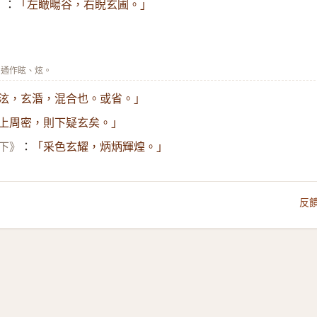
：
》
「左瞰暘谷，右睨玄圃。」
。通作眩、炫。
泫，玄涽，混合也。或省。」
上周密，則下疑玄矣。」
：
下》
「采色玄耀，炳炳輝煌。」
反