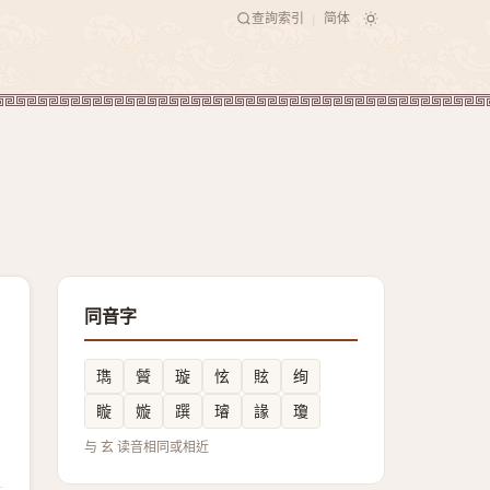
查詢索引
简体
|
同音字
㻽
贙
璇
怰
䝮
绚
䁢
嫙
䠣
璿
䛹
瓊
与 玄 读音相同或相近