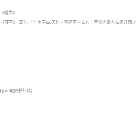
《說文》
《莊子》
高注:「淮南子曰:天也。聖經不言玄妙，至僞尚書有玄德升間
》
);玄嘿(寂靜無爲)