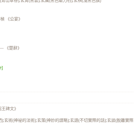
(青山翠谷);玄霄(黑雲);玄厲(黑色磨刀石);玄祺(淺黑色旗)
劉楨 《公宴》
—
《楚辭》
e]
昭王碑文》
);玄術(神祕的法術);玄策(神妙的謀略);玄語(不切實際的話);玄談(脫離實際