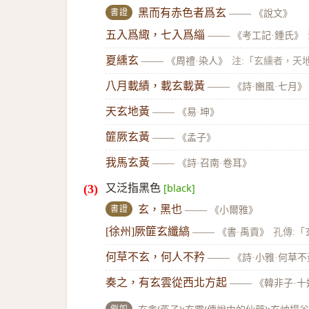
書證
黑而有赤色者爲玄
——
《說文》
五入爲緅，七入爲緇
——
《考工記·鍾氏》
夏纁玄
——
《周禮·染人》
注:「玄纁者，天
八月載績，載玄載黃
——
《詩·豳風·七月》
天玄地黃
——
《易·坤》
篚厥玄黃
——
《孟子》
我馬玄黃
——
《詩·召南·卷耳》
又泛指黑色
[black]
書證
玄，黑也
——
《小爾雅》
[徐州]厥篚玄纖縞
——
《書·禹貢》
孔傳:「
何草不玄，何人不矜
——
《詩·小雅·何草
奏之，有玄雲從西北方起
——
《韓非子·十
例如