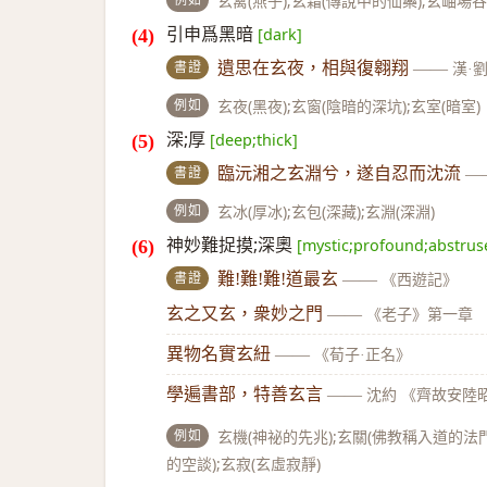
玄禽(燕子);玄霜(傳說中的仙藥);玄岫場谷
引申爲黑暗
[dark]
書證
遺思在玄夜，相與復翱翔
——
漢·
例如
玄夜(黑夜);玄窗(陰暗的深坑);玄室(暗室)
深;厚
[deep;thick]
書證
臨沅湘之玄淵兮，遂自忍而沈流
—
例如
玄冰(厚冰);玄包(深藏);玄淵(深淵)
神妙難捉摸;深奧
[mystic;profound;abstrus
書證
難!難!難!道最玄
——
《西遊記》
玄之又玄，衆妙之門
——
《老子》第一章
異物名實玄紐
——
《荀子·正名》
學遍書部，特善玄言
——
沈約 《齊故安陸
例如
玄機(神祕的先兆);玄關(佛教稱入道的法門
的空談);玄寂(玄虛寂靜)