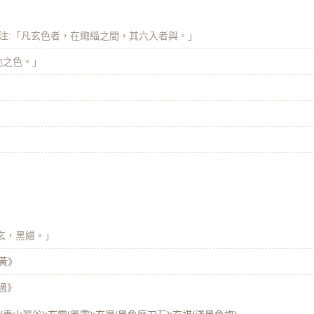
注:「凡玄色者，在緅緇之間，其六入者與。」
地之色。」
玄，黑繒。」
不黃》
過》