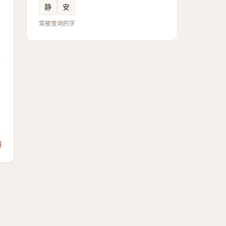
静
安
常被查询的字
饋