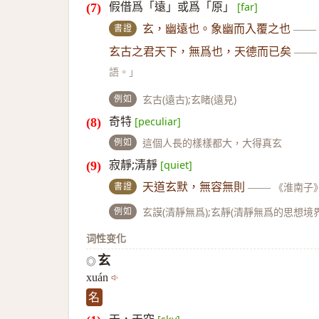
假借爲「遠」或爲「原」
[far]
書證
玄，幽遠也。象幽而入覆之也
——
玄古之君天下，無爲也，天德而已矣
——
語。」
例如
玄古(遠古);玄睹(遠見)
奇特
[peculiar]
例如
這個人長的樣樣都大，大得真玄
寂靜;清靜
[quiet]
書證
天道玄默，無容無則
——
《淮南子
例如
玄謨(清靜無爲);玄靜(清靜無爲的思想境界
词性变化
玄
◎
xuán
名