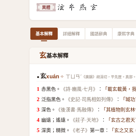
異體
基本解釋
詳細解釋
國語辭典
康熙字典
玄
基本解釋
玄
xuán
ㄒㄩㄢˊ
●
《廣韻》胡涓切，平先匣。真部
赤黑色。
：
《詩·豳風·七月》
「載玄載黃，
泛指黑色。
：
《史記·司馬相如列傳》
「瑊功
深色。
：
《後漢書·馬融傳》
「其植物則玄林
幽遠；遙遠。
：
《莊子·天地》
「玄古之君天
深奧；精微。
第一章：
《老子》
「玄之又玄