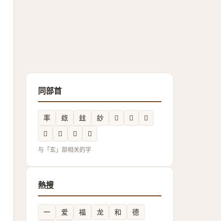
同部首
率
玈
玆
玅
𱮲
𤣥
𤣧
𲯚
𤣨
𤣦
𬍏
与「玄」部相关的字
熱搜
一
爱
福
龙
和
德