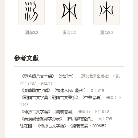
灁海2.2
灁海2.2
灁海2.2
參考文獻
《楚系簡帛文字編》（增訂本）
（湖北教育出版社），頁.
行：943.1、942.11
《秦簡牘文字編》（福建人民出版社）
頁：319
《戰國古文字典：戰國古文聲系》（中華書局）
冊頁：下
1108
《傳抄古文字編》（綫裝書局）
冊頁.行：下1101.8
《秦漢魏晉篆隸字形表》（四川辭書版社）
頁：795
徐在國：《傳抄古文字編》〈綫裝書局，2006年〉