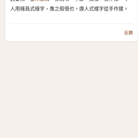
人用様爲式様字，像之假借也。唐人式樣字從手作㨾。
反饋