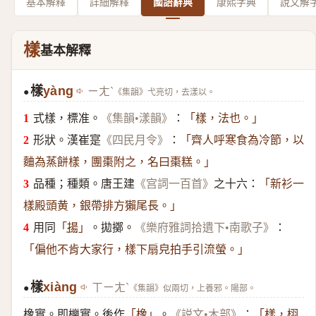
基本解釋
詳細解釋
國語辭典
康熙字典
說文解
樣
基本解釋
樣
yàng
ㄧㄤˋ
《集韻》弋亮切，去漾以。
●
式樣，標准。
：
《集韻•漾韻》
「樣，法也。」
形狀。漢崔寔
：
《四民月令》
「齊人呼寒食為冷節，以
麯為蒸餅樣，團棗附之，名曰棗糕。」
品種；種類。唐王建
之十六：
《宫詞一百首》
「新衫一
樣殿頭黄，銀帶排方獺尾長。」
用同
。拋擲。
：
「
揚
」
《樂府雅詞拾遺下•南歌子》
「偏他不肯大家行，樣下扇皃拍手引流螢。」
樣
xiàng
ㄒㄧㄤˋ
《集韻》似兩切，上養邪。陽部。
●
橡實。即櫟實。後作
。
：
「
橡
」
《説文•木部》
「樣，栩