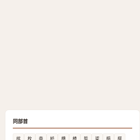
同部首
榢
枚
楍
栌
橞
楂
梊
鿄
㯁
檌