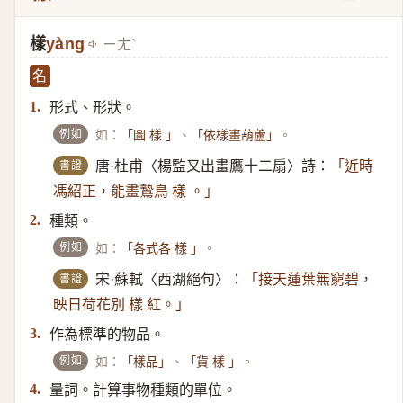
樣
yàng
ㄧㄤˋ
名
形式、形狀。
1.
例如
如：
、
。
「圖 樣 」
「依樣畫葫蘆」
書證
唐·杜甫〈楊監又出畫鷹十二扇〉詩：
「近時
馮紹正，能畫鷙鳥 樣 。」
種類。
2.
例如
如：
。
「各式各 樣 」
書證
宋·蘇軾〈西湖絕句〉：
「接天蓮葉無窮碧，
映日荷花別 樣 紅。」
作為標準的物品。
3.
例如
如：
、
。
「樣品」
「貨 樣 」
量詞。計算事物種類的單位。
4.