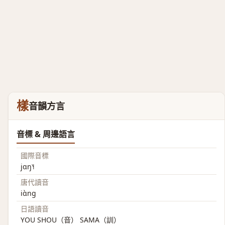
樣
音韻方言
音標 & 周邊語言
國際音標
jɑŋ˥˧
唐代讀音
iɑ̀ng
日語讀音
YOU SHOU（音） SAMA（訓）