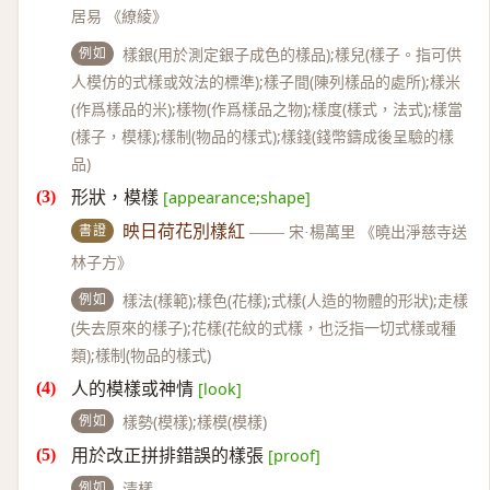
居易 《繚綾》
例如
樣銀(用於測定銀子成色的樣品);樣兒(樣子。指可供
人模仿的式樣或效法的標準);樣子間(陳列樣品的處所);樣米
(作爲樣品的米);樣物(作爲樣品之物);樣度(樣式，法式);樣當
(樣子，模樣);樣制(物品的樣式);樣錢(錢幣鑄成後呈驗的樣
品)
形狀，模樣
[appearance;shape]
書證
映日荷花別樣紅
——
宋·楊萬里 《曉出淨慈寺送
林子方》
例如
樣法(樣範);樣色(花樣);式樣(人造的物體的形狀);走樣
(失去原來的樣子);花樣(花紋的式樣，也泛指一切式樣或種
類);樣制(物品的樣式)
人的模樣或神情
[look]
例如
樣勢(模樣);樣模(模樣)
用於改正拼排錯誤的樣張
[proof]
例如
清樣