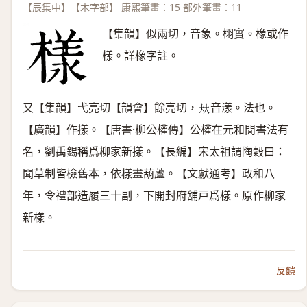
【辰集中】【木字部】 康熙筆畫：15 部外筆畫：11
【集韻】似兩切，音象。栩實。橡或作
樣。詳橡字註。
又【集韻】弋亮切【韻會】餘亮切，
音漾。法也。
𠀤
【廣韻】作㨾。【唐書·柳公權傳】公權在元和閒書法有
名，劉禹錫稱爲柳家新㨾。【長編】宋太祖謂陶穀曰：
聞草制皆檢舊本，依樣畫葫蘆。【文獻通考】政和八
年，令禮部造履三十副，下開封府舖戸爲樣。原作柳家
新樣。
反饋