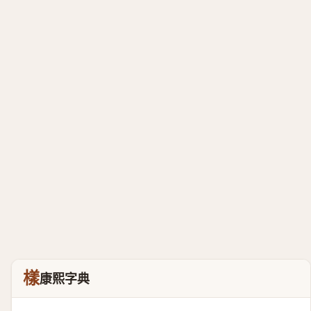
樣
康熙字典