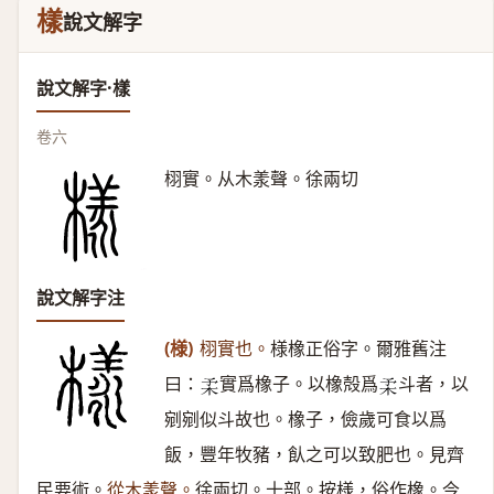
樣
說文解字
說文解字·樣
卷六
栩實。从木羕聲。徐兩切
說文解字注
(様)
栩實也。
様橡正俗字。爾雅舊注
曰：
實爲橡子。以橡殻爲
斗者，以
𣏗
𣏗
剜剜似斗故也。橡子，儉歲可食以爲
飯，豐年牧豬，飤之可以致肥也。見齊
民要術。
從木羕聲。
徐兩切。十部。按様，俗作橡。今