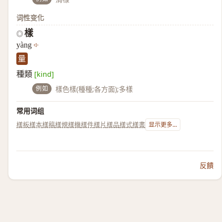
词性变化
樣
◎
yàng
量
種類
[kind]
例如
樣色樣(種種;各方面);多樣
常用词组
樣板
樣本
樣稿
樣規
樣機
樣件
樣片
樣品
樣式
樣書
显示更多...
反饋