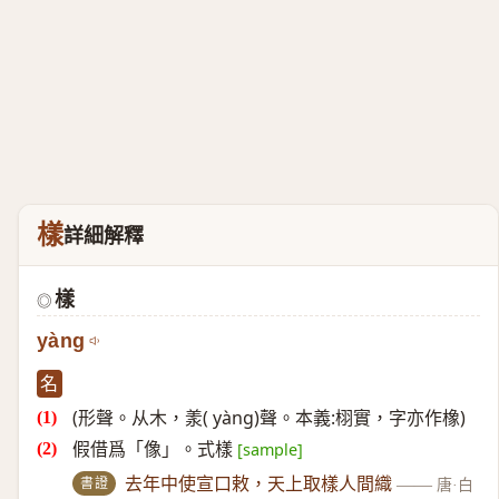
樣
詳細解釋
樣
◎
yàng
名
(形聲。从木，羕( yàng)聲。本義:栩實，字亦作橡)
假借爲「像」。式樣
[sample]
書證
去年中使宣口敕，天上取樣人間織
——
唐·白