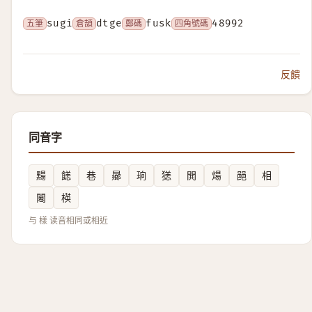
五筆
sugi
倉頡
dtge
鄭碼
fusk
四角號碼
48992
反饋
同音字
䵮
䭐
巷
曏
珦
㺊
閧
煬
䣈
相
闂
楧
与 樣 读音相同或相近