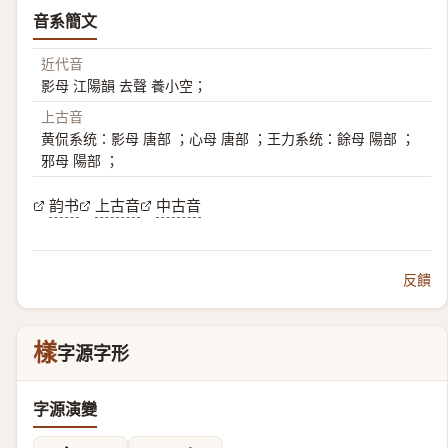
音系簡文
近代音
影母 江陽韻 去聲 養小空；
上古音
黄侃系统：影母 唐部 ；心母 唐部 ；王力系统：餘母 陽部 ；
邪母 陽部 ；
韵书
上古音
中古音
反饋
樣
字源字形
字源演變