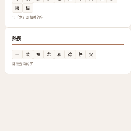
㮾
槒
与「木」部相关的字
熱搜
一
爱
福
龙
和
德
静
安
常被查询的字