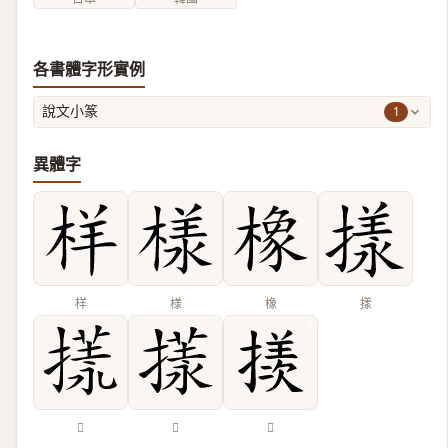
各書體字形實例
1
說文小篆
異體字
样
様
橡
㨾
𢳌
𢵇
𪮲