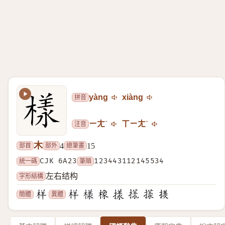
拼音
yàng
xiàng
注音
ㄧㄤˋ
ㄒㄧㄤˋ
木
部首
部外
總筆畫
4
15
統一碼
CJK 6A23
筆順
123443112145534
字形結構
左右结构
簡體
異體