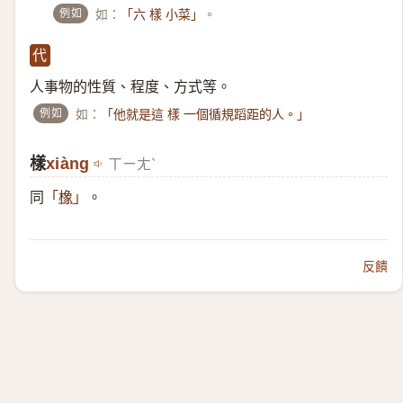
例如
如：
。
「六 樣 小菜」
代
人事物的性質、程度、方式等。
例如
如：
「他就是這 樣 一個循規蹈距的人。」
樣
xiàng
ㄒㄧㄤˋ
同
。
「
橡
」
反饋