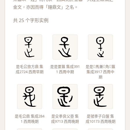
金文，亦因而得「鐘鼎文」之名。
共 25 个字形实例
是毛公旅方鼎 集
是是要簋 集成391
是是馬兼角簋
成2724 西周早期
1 西周中期
集成3917 西周中
期
是毛公鼎 集成284
是殳季良父壺 集
是虢季子白盤 集
1 西周晚期
成9713 西周晚期
成10173 西周晚期