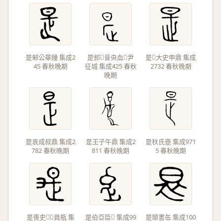
是邾公華鐘 集成2
是䣄音央血尹
是大史申鼎 集成
45 春秋晚期
征城 集成425 春秋
2732 春秋晚期
晚期
是哀成叔鼎 集成2
是王子午鼎 集成2
是杕氏壺 集成971
782 春秋晚期
811 春秋晚期
5 春秋晚期
是喪史員瓶 集
是伯亞臣𦉢 集成99
是欒書缶 集成100