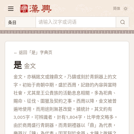
简体
← 返回「是」字典页
是
金文
金文，亦稱銘文或鐘鼎文，乃鑄或刻於青銅器上的文
字。初始于商朝中期，盛於西周，記錄的內容與當時
社會，尤其是王公貴族的活動息息相關，多為祀典、
賜命、征伐、圍獵及契約之事。西周以降，金文被普
遍地使用，而用途則無甚改變。據統計，其文約有
3,005字，可辨識者，計有1,804字，比甲骨文略多。
由於商周盛行青銅器，而青銅禮器以「鼎」為代表，
樂器以「鐘」為代表，因其刻於金器、大鐘上故稱之