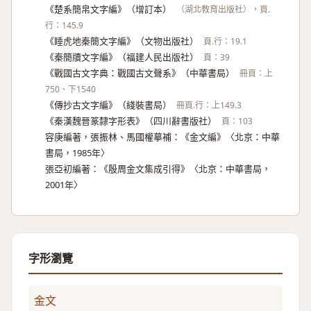
《楚系簡帛文字編》（增訂本）
（湖北教育出版社），頁.
行：145.9
《睡虎地秦簡文字編》（文物出版社）
頁.行：19.1
《秦簡牘文字編》（福建人民出版社）
頁：39
《戰國古文字典：戰國古文聲系》（中華書局）
冊頁：上
750、下1540
《傳抄古文字編》（綫裝書局）
冊頁.行：上149.3
《秦漢魏晉篆隸字形表》（四川辭書版社）
頁：103
容庚編著，張振林、馬國權摹補：《金文編》〈北京：中華
書局，1985年〉
張亞初編著：《殷周金文集成引得》〈北京：中華書局，
2001年〉
字形瀏覽
金文