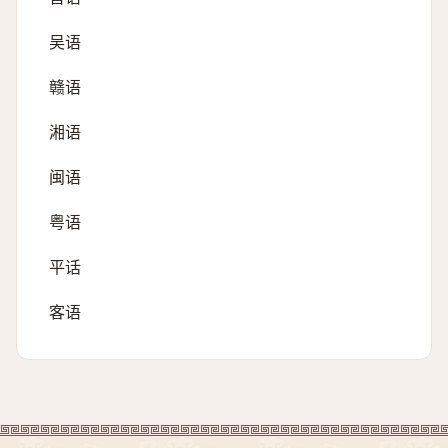
吴语
赣语
湘语
闽语
粤语
平话
客语