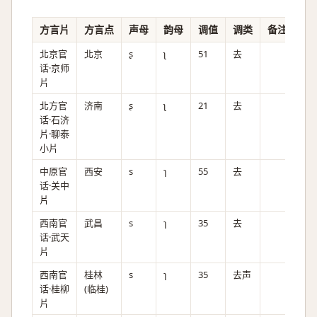
方言片
方言点
声母
韵母
调值
调类
备注
北京官
北京
ʂ
ʅ
51
去
话·京师
片
北方官
济南
ʂ
ʅ
21
去
话·石济
片·聊泰
小片
中原官
西安
s
ɿ
55
去
话·关中
片
西南官
武昌
s
ɿ
35
去
话·武天
片
西南官
桂林
s
ɿ
35
去声
话·桂柳
(临桂)
片