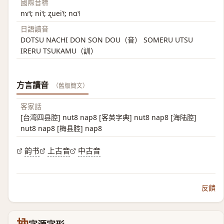
國際音標
nɤ˥˧; ni˥˧; ʐuei˥˧; nɑ˥˧
日語讀音
DOTSU NACHI DON SON DOU（音） SOMERU UTSU
IRERU TSUKAMU（訓）
方言讀音
（舊版簡文）
客家話
[台湾四县腔] nut8 nap8 [客英字典] nut8 nap8 [海陆腔]
nut8 nap8 [梅县腔] nap8
韵书
上古音
中古音
反饋