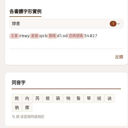
各書體字形實例
1
隸書
五筆
rmwy
倉頡
qob
鄭碼
dlod
四角號碼
54027
反饋
同音字
㲡
内
芮
㮏
䈫
呐
䭆
笚
䌼
讷
豽
娜
与 抐 读音相同或相近