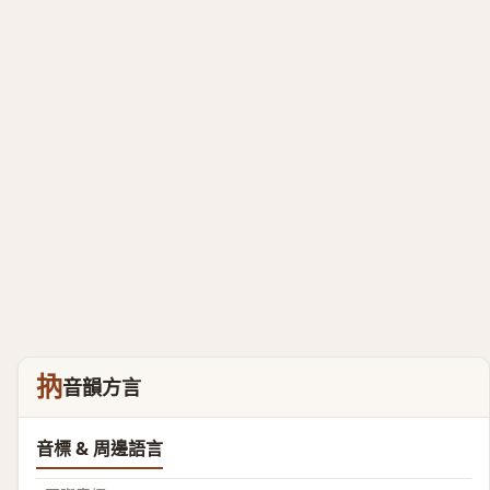
抐
音韻方言
音標 & 周邊語言