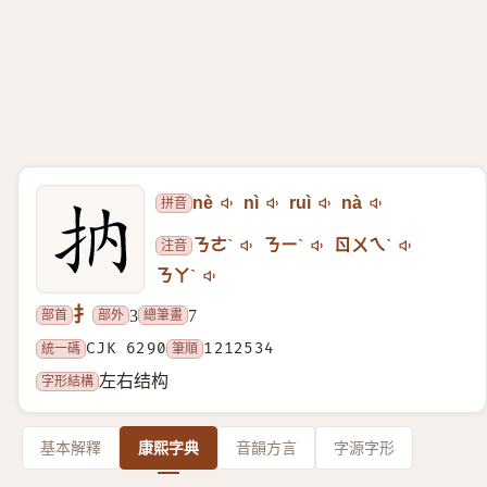
拼音
nè
nì
ruì
nà
注音
ㄋㄜˋ
ㄋㄧˋ
ㄖㄨㄟˋ
ㄋㄚˋ
扌
部首
部外
總筆畫
3
7
統一碼
CJK 6290
筆順
1212534
字形結構
左右结构
基本解釋
康熙字典
音韻方言
字源字形