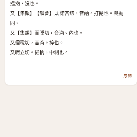
搵抐，沒也。
又【集韻】【韻會】
諾荅切，音納。打㨥也。與㨥
𠀤
同。
又【集韻】而睡切，音汭。內也。
又儒稅切，音芮。捽也。
又昵立切。挹抐，中制也。
反饋