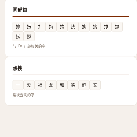
同部首
擵
抎
扌
挴
搘
㧤
擙
擣
捄
撽
捞
摎
与「扌」部相关的字
熱搜
一
爱
福
龙
和
德
静
安
常被查询的字