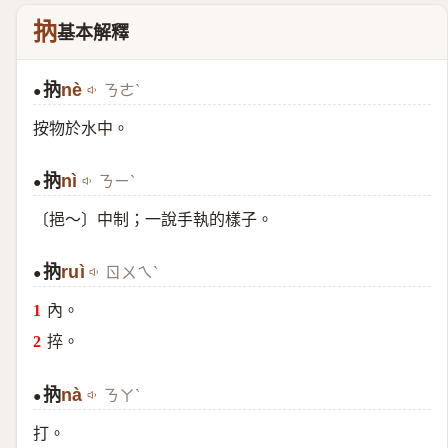
抐
基本解釋
抐
nè
ㄋㄜˋ
●
按物於水中。
抐
nì
ㄋㄧˋ
●
〔挹～〕中制；一說手執的樣子。
抐
ruì
ㄖㄨㄟˋ
●
內。
捽。
抐
nà
ㄋㄚˋ
●
打。