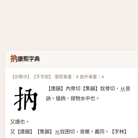
抐
康熙字典
【卯集中】【手字部】 康熙筆畫：8 部外筆畫：4
【唐韻】內骨切【集韻】奴骨切，
音
𠀤
訥。搵抐，按物水中也。
又擩也。
又【唐韻】【集韻】
奴困切，音嫩。義同。【字林】
𠀤