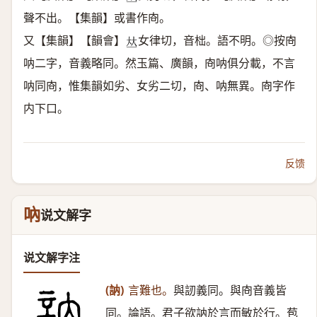
聲不出。【集韻】或書作㕯。
又【集韻】【韻會】
女律切，音柮。語不明。◎按㕯
𠀤
呐二字，音義略同。然玉篇、廣韻，㕯呐俱分載，不言
呐同㕯，惟集韻如劣、女劣二切，㕯、呐無異。㕯字作
内下口。
反馈
吶
说文解字
说文解字注
(訥)
言難也。
與訒義同。與㕯音義皆
同。論語。君子欲訥於言而敏於行。苞