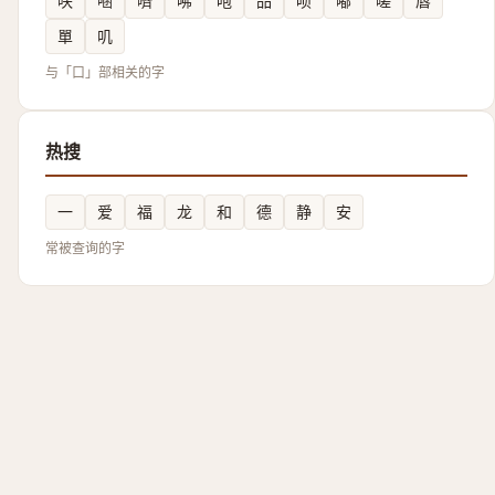
呋
㖤
嚌
咈
咆
品
呗
嘟
嗟
唇
單
叽
与「口」部相关的字
热搜
一
爱
福
龙
和
德
静
安
常被查询的字