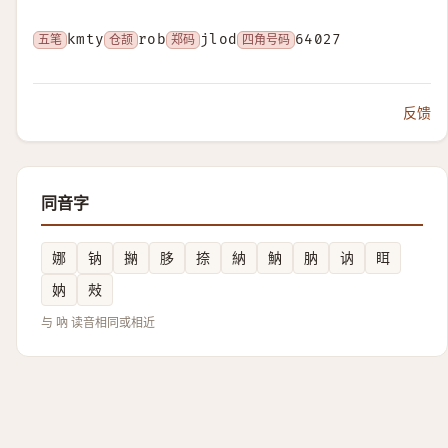
五笔
kmty
仓颉
rob
郑码
jlod
四角号码
64027
反馈
同音字
娜
钠
㨥
䏧
捺
納
魶
肭
讷
眲
妠
㪎
与 吶 读音相同或相近