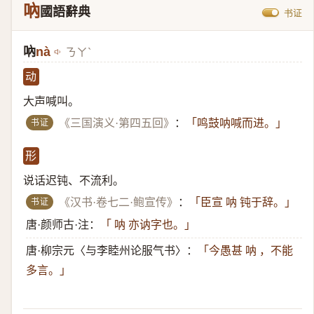
吶
國語辭典
书证
吶
nà
ㄋㄚˋ
动
大声喊叫。
书证
《三国演义·第四五回》
：
「鸣鼓呐喊而进。」
形
说话迟钝、不流利。
书证
《汉书·卷七二·鲍宣传》
：
「臣宣 呐 钝于辞。」
唐·颜师古·注：
「 呐 亦讷字也。」
唐·柳宗元〈与李睦州论服气书〉：
「今愚甚 呐 ，不能
多言。」