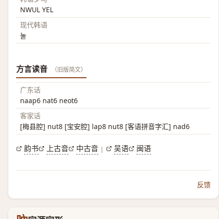
NWUL YEL
现代韩语
눌
方言读音
（旧版简文）
广东话
naap6 nat6 neot6
客家话
[梅县腔] nut8 [宝安腔] lap8 nut8 [客语拼音字汇] nad6
韵书
上古音
中古音
吴语
闽语
|
反馈