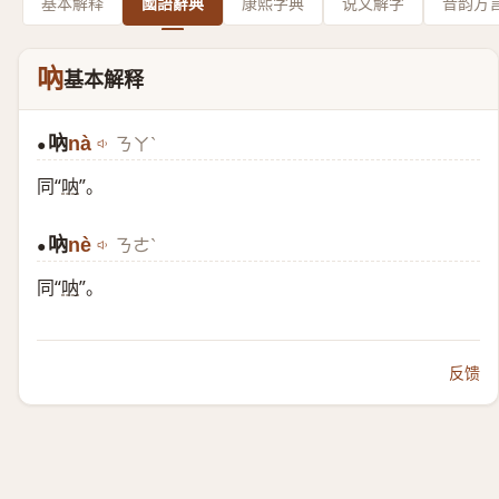
基本解释
國語辭典
康熙字典
说文解字
音韵方
吶
基本解释
吶
nà
ㄋㄚˋ
●
同“
呐
”。
吶
nè
ㄋㄜˋ
●
同“
呐
”。
反馈