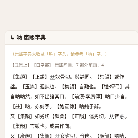
↳ 呐 康熙字典
（康熙字典未收录「吶」字头，请参考「
呐
」字：）
【丑集上】【口字部】 康熙笔画：7 部外笔画：4
【集韻】【正韻】
奴骨切。與訥同。【集韻】或作
𠀤
詘。【玉篇】遲鈍也。【集韻】言難也。【禮·檀弓】其
言呐呐然，如不出諸其口。【前漢·李廣傳】呐口少言。
【註】呐，亦訥字。【鮑宣傳】呐鈍于辭。
又【集韻】如劣切【韻會】【正韻】儒劣切，
音
。
𠀤
𤑔
【集韻】言緩也。或書作㕯。
又【廣韻】【集韻】
女劣切，音笍。【廣韻】嗗呐，
𠀤