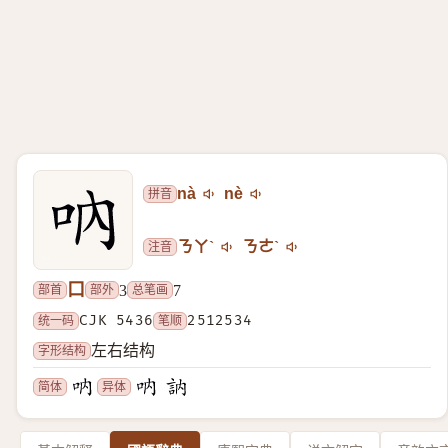
拼音
nà
nè
注音
ㄋㄚˋ
ㄋㄜˋ
口
部首
部外
总笔画
3
7
统一码
CJK 5436
笔顺
2512534
字形结构
左右结构
简体
异体