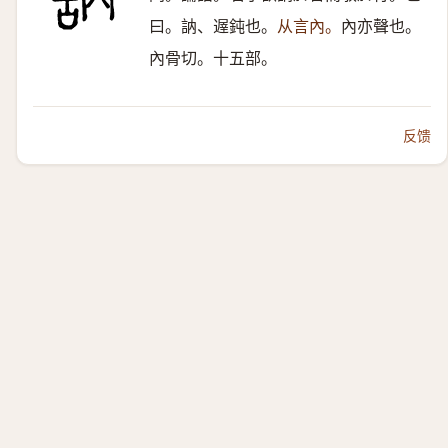
曰。訥、遟鈍也。
从言內。
內亦聲也。
內骨切。十五部。
反馈