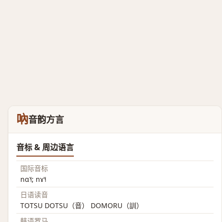
吶
音韵方言
音标 & 周边语言
国际音标
nɑ˥˧; nɤ˥˧
日语读音
TOTSU DOTSU（音） DOMORU（訓）
韩语罗马