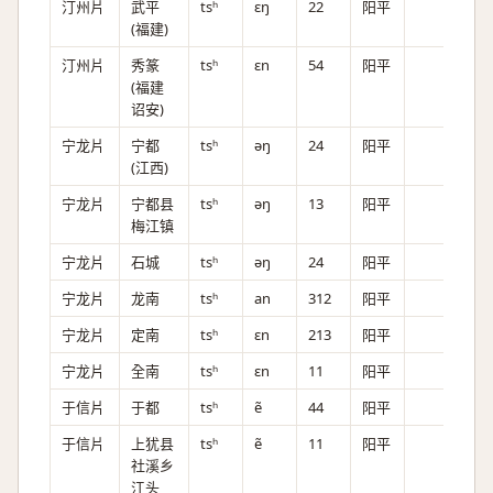
汀州片
武平
tsʰ
ɛŋ
22
阳平
(福建)
汀州片
秀篆
tsʰ
ɛn
54
阳平
(福建
诏安)
宁龙片
宁都
tsʰ
əŋ
24
阳平
(江西)
宁龙片
宁都县
tsʰ
əŋ
13
阳平
梅江镇
宁龙片
石城
tsʰ
əŋ
24
阳平
宁龙片
龙南
tsʰ
an
312
阳平
宁龙片
定南
tsʰ
ɛn
213
阳平
宁龙片
全南
tsʰ
ɛn
11
阳平
于信片
于都
tsʰ
ẽ
44
阳平
于信片
上犹县
tsʰ
ẽ
11
阳平
社溪乡
江头