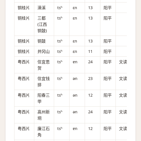
铜桂片
澡溪
tsʰ
ɛn
13
阳平
铜桂片
三都
tsʰ
ɛn
13
阳平
(江西
铜鼓)
铜桂片
铜鼓
tsʰ
ɛn
13
阳平
铜桂片
井冈山
tsʰ
ɛn
11
阳平
粤西片
信宜思
tsʰ
ɐn
24
阳平
文读
贺
粤西片
信宜钱
tsʰ
ən
23
阳平
文读
排
粤西片
阳春三
tsʰ
ən
12
阳平
文读
甲
粤西片
高州新
tsʰ
ən
24
阳平
文读
垌
粤西片
廉江石
tsʰ
ɐn
12
阳平
文读
角