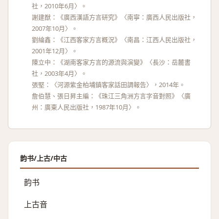
社，2010年6月〉。
謝建猷：《廣西漢語方言研究》〈南寧：廣西人民出版社，
2007年10月〉。
劉綸鑫：《江西客家方言概況》〈南昌：江西人民出版社，
2001年12月〉。
陳立中：《湖南客家方言的源流與演變》〈長沙：岳麓書
社，2003年4月〉。
張堅：〈河源紫金柏埔鎮客家話田調報告〉，2014年。
詹伯慧、張日昇主編：《珠江三角洲方言字音對照》〈廣
州：廣東人民出版社，1987年10月〉。
韵书/上古/中古
韵书
上古音