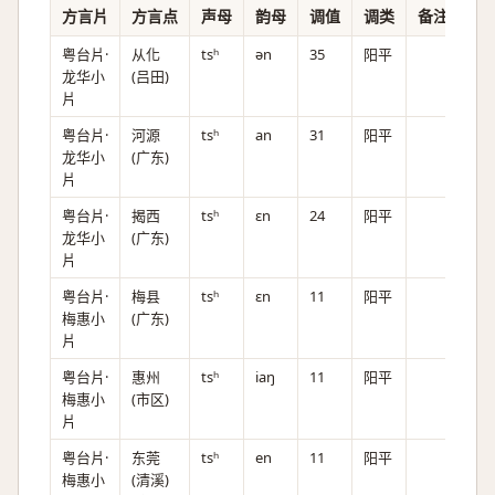
方言片
方言点
声母
韵母
调值
调类
备注
粤台片·
从化
tsʰ
ən
35
阳平
龙华小
(吕田)
片
粤台片·
河源
tsʰ
an
31
阳平
龙华小
(广东)
片
粤台片·
揭西
tsʰ
ɛn
24
阳平
龙华小
(广东)
片
粤台片·
梅县
tsʰ
ɛn
11
阳平
梅惠小
(广东)
片
粤台片·
惠州
tsʰ
iaŋ
11
阳平
梅惠小
(市区)
片
粤台片·
东莞
tsʰ
en
11
阳平
梅惠小
(清溪)