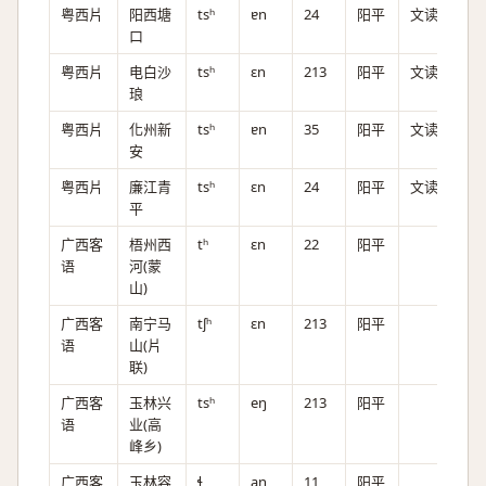
粤西片
阳西塘
tsʰ
ɐn
24
阳平
文读
口
粤西片
电白沙
tsʰ
ɛn
213
阳平
文读
琅
粤西片
化州新
tsʰ
ɐn
35
阳平
文读
安
粤西片
廉江青
tsʰ
ɛn
24
阳平
文读
平
广西客
梧州西
tʰ
ɛn
22
阳平
语
河(蒙
山)
广西客
南宁马
tʃʰ
ɛn
213
阳平
语
山(片
联)
广西客
玉林兴
tsʰ
eŋ
213
阳平
语
业(高
峰乡)
广西客
玉林容
ɬ
aŋ
11
阳平