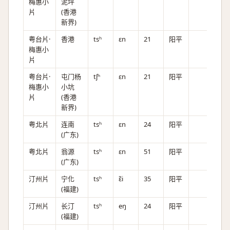
梅惠小
泥坪
片
(香港
新界)
粤台片·
香港
tsʰ
ɛn
21
阳平
梅惠小
片
粤台片·
屯门杨
tʃʰ
ɛn
21
阳平
梅惠小
小坑
片
(香港
新界)
粤北片
连南
tsʰ
ɛn
24
阳平
(广东)
粤北片
翁源
tsʰ
ɛn
51
阳平
(广东)
汀州片
宁化
tsʰ
ɛ̃i
35
阳平
(福建)
汀州片
长汀
tsʰ
eŋ
24
阳平
(福建)