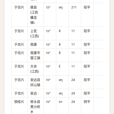
于信片
赣县
tsʰ
əŋ
211
阳平
(江西
蟠龙
镇)
于信片
上犹
tsʰ
ẽ
11
阳平
(江西)
于信片
南康
tsʰ
ẽ
11
阳平
于信片
南康市
tsʰ
ẽ
11
阳平
蓉江镇
于信片
大余
tsʰ
ɛ̃
11
阳平
(江西)
于信片
安远县
tsʰ
əŋ
24
阳平
欣山镇
于信片
安远
tsʰ
əŋ
24
阳平
铜桂片
修水县
tsʰ
ɛn
24
阴平
黄沙桥
乡