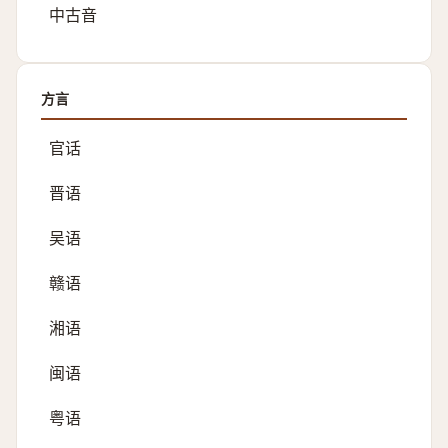
中古音
方言
官话
晋语
吴语
赣语
湘语
闽语
粤语