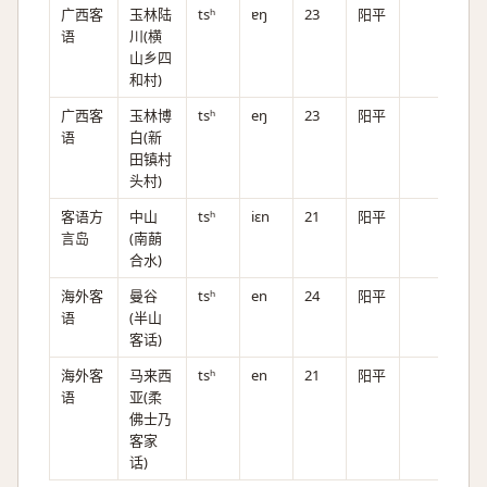
广西客
玉林陆
tsʰ
ɐŋ
23
阳平
语
川(横
山乡四
和村)
广西客
玉林博
tsʰ
eŋ
23
阳平
语
白(新
田镇村
头村)
客语方
中山
tsʰ
iɛn
21
阳平
言岛
(南蓢
合水)
海外客
曼谷
tsʰ
en
24
阳平
语
(半山
客话)
海外客
马来西
tsʰ
en
21
阳平
语
亚(柔
佛士乃
客家
话)