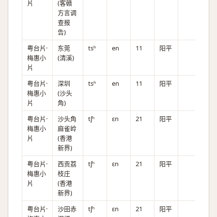
片
(客赣
方言调
查报
告)
粤台片·
东莞
tsʰ
en
11
阳平
梅惠小
(清溪)
片
粤台片·
深圳
tsʰ
en
11
阳平
梅惠小
(沙头
片
角)
粤台片·
沙头角
tʃʰ
ɛn
21
阳平
梅惠小
麻雀岭
片
(香港
新界)
粤台片·
西贡荔
tʃʰ
ɛn
21
阳平
梅惠小
枝庄
片
(香港
新界)
粤台片·
沙田赤
tʃʰ
ɛn
21
阳平