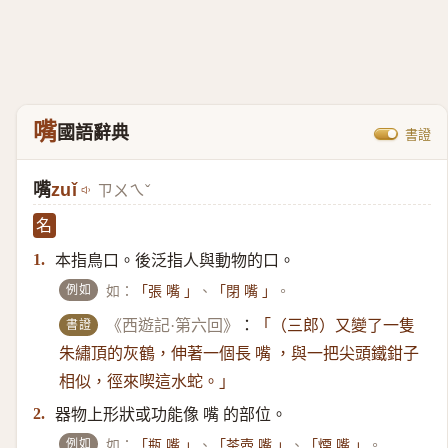
嘴
國語辭典
書證
嘴
zuǐ
ㄗㄨㄟˇ
名
本指鳥口。後泛指人與動物的口。
1.
例如
如：
、
。
「張 嘴 」
「閉 嘴 」
書證
《西遊記·第六回》
：
「（三郎）​又變了一隻
朱繡頂的灰鶴，伸著一個長 嘴 ，與一把尖頭鐵鉗子
相似，徑來喫這水蛇。」
器物上形狀或功能像 嘴 的部位。
2.
例如
如：
、
、
。
「瓶 嘴 」
「茶壺 嘴 」
「煙 嘴 」