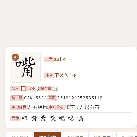
拼音
zuǐ
注音
ㄗㄨㄟˇ
口
部首
部外
總筆畫
3
16
統一碼
CJK 5634
筆順
2512121353535112
字形結構
字形分析
左右结构
形声；左形右声
異體