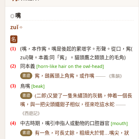
嘴
◎
zuǐ
名
(嘴，本作觜。嘴是後起的累增字。形聲。從口，觜(
zuǐ)聲。本義:同「觜」。貓頭鷹之類頭上的毛角)
同本義
[horn-like hair on the owl-head]
書證
觜，鴟舊頭上角觜。或作嘴
——
《集韻》
鳥嘴
[beak]
書證
(二郎)又變了一隻朱繡頂的灰鶴，伸着一個長
嘴，與一把尖頭鐵鉗子相似，徑來吃這水蛇
——
《西遊記》
中古時期，嘴引申指人或動物的口腔器官
[mouth]
書證
有一魚，可長丈餘，粗細大於臂…嘴尖，狀