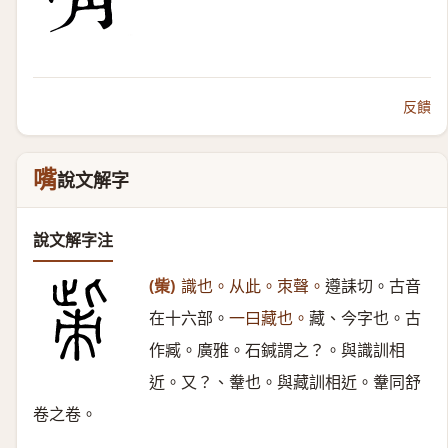
反饋
嘴
說文解字
說文解字注
(㭰)
識也。从此。朿聲。
遵誄切。古音
在十六部。
一曰藏也。
藏、今字也。古
作臧。廣雅。石鍼謂之？。與識訓相
近。又？、韏也。與藏訓相近。韏同舒
卷之卷。