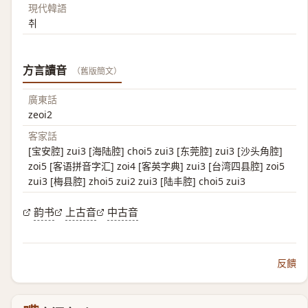
現代韓語
취
方言讀音
（舊版簡文）
廣東話
zeoi2
客家話
[宝安腔] zui3 [海陆腔] choi5 zui3 [东莞腔] zui3 [沙头角腔]
zoi5 [客语拼音字汇] zoi4 [客英字典] zui3 [台湾四县腔] zoi5
zui3 [梅县腔] zhoi5 zui2 zui3 [陆丰腔] choi5 zui3
韵书
上古音
中古音
反饋