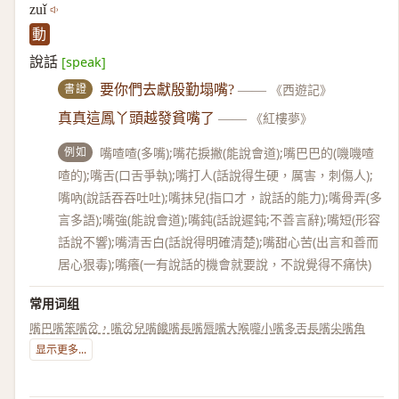
zuǐ
動
說話
[speak]
書證
要你們去獻殷勤塌嘴?
——
《西遊記》
真真這鳳丫頭越發貧嘴了
——
《紅樓夢》
例如
嘴喳喳(多嘴);嘴花捩撇(能說會道);嘴巴巴的(嘰嘰喳
喳的);嘴舌(口舌爭執);嘴打人(話說得生硬，厲害，刺傷人);
嘴吶(說話吞吞吐吐);嘴抹兒(指口才，說話的能力);嘴骨弄(多
言多語);嘴強(能說會道);嘴鈍(話說遲鈍;不善言辭);嘴短(形容
話說不響);嘴清舌白(話說得明確清楚);嘴甜心苦(出言和善而
居心狠毒);嘴癢(一有說話的機會就要說，不說覺得不痛快)
常用词组
嘴巴
嘴笨
嘴岔，嘴岔兒
嘴饞
嘴長
嘴脣
嘴大喉嚨小
嘴多舌長
嘴尖
嘴角
显示更多...