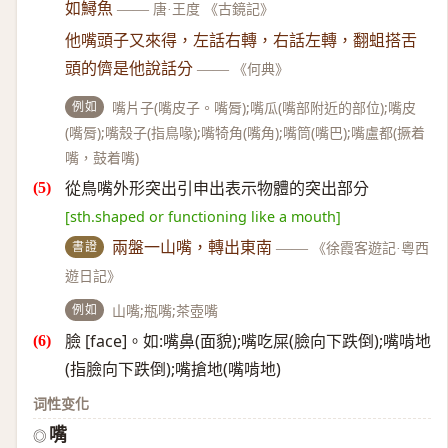
如鱘魚
——
唐·王度 《古鏡記》
他嘴頭子又來得，左話右轉，右話左轉，翻蛆搭舌
頭的儕是他說話分
——
《何典》
例如
嘴片子(嘴皮子。嘴脣);嘴瓜(嘴部附近的部位);嘴皮
(嘴脣);嘴殼子(指鳥喙);嘴犄角(嘴角);嘴筒(嘴巴);嘴盧都(撅着
嘴，鼓着嘴)
從鳥嘴外形突出引申出表示物體的突出部分
[sth.shaped or functioning like a mouth]
書證
兩盤一山嘴，轉出東南
——
《徐霞客遊記·粵西
遊日記》
例如
山嘴;瓶嘴;茶壺嘴
臉 [face]。如:嘴鼻(面貌);嘴吃屎(臉向下跌倒);嘴啃地
(指臉向下跌倒);嘴搶地(嘴啃地)
词性变化
嘴
◎