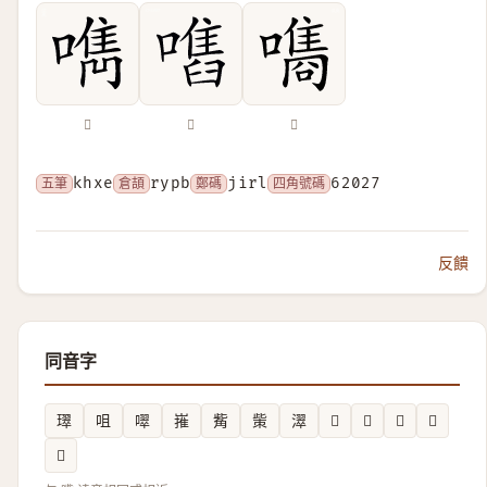
𠿘
𡁫
𡂗
五筆
khxe
倉頡
rypb
鄭碼
jirl
四角號碼
62027
反饋
同音字
璻
咀
噿
嶊
觜
㭰
濢
𪋌
𦈬
𢊛
𦏳
𧣅