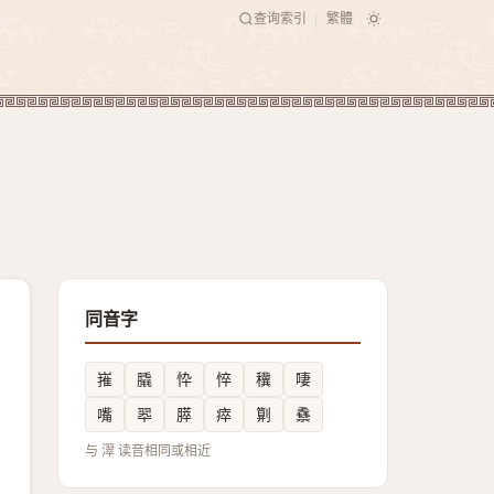
查询索引
繁體
|
同音字
嶊
膬
忰
悴
䆊
啛
嘴
翆
膵
瘁
㔍
䄟
与 濢 读音相同或相近