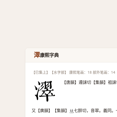
濢
康熙字典
【巳集上】【水字部】 康熙笔画：18 部外笔画：14
【唐韻】遵誄切【集韻】祖誄
又【廣韻】【集韻】
七醉切，音翠。義同。
𠀤