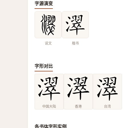
字源演变
说文
楷书
字形对比
中国大陆
香港
台湾
各书体字形实例