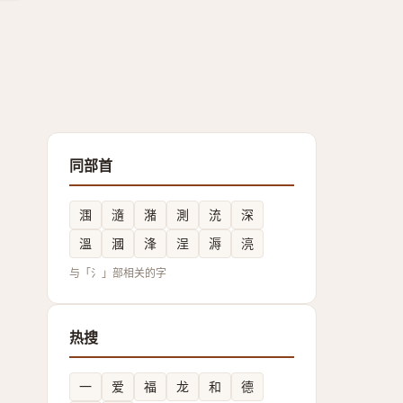
同部首
涠
㵦
潴
測
㳘
深
溫
漍
浲
浧
溽
湸
与「氵」部相关的字
热搜
一
爱
福
龙
和
德