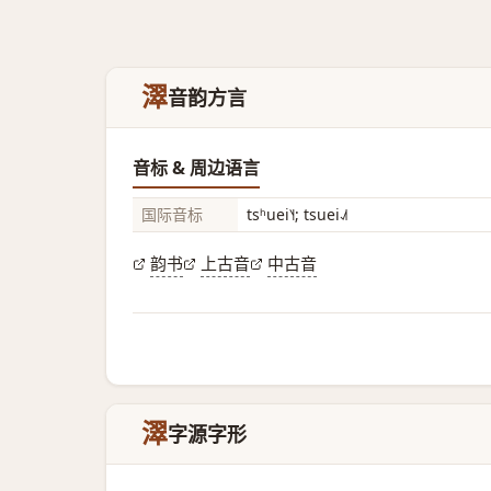
濢
音韵方言
音标 & 周边语言
国际音标
tsʰuei˥˧; tsuei˨˩˦
韵书
上古音
中古音
濢
字源字形