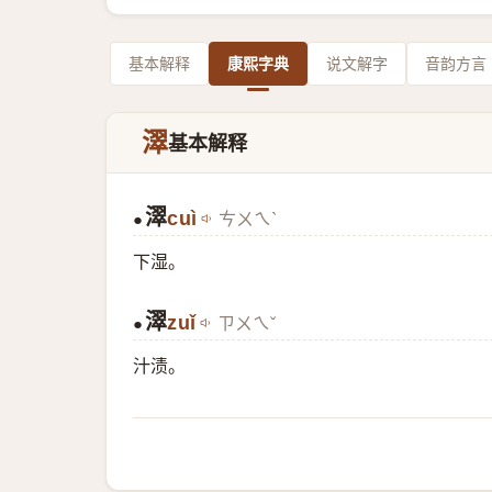
基本解释
康熙字典
说文解字
音韵方言
濢
基本解释
濢
cuì
ㄘㄨㄟˋ
●
下湿。
濢
zuǐ
ㄗㄨㄟˇ
●
汁渍。