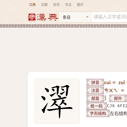
汉典
古籍
诗词
书法
通识
|
|
|
|
拼音
cuì
zuǐ
注音
ㄘㄨㄟˋ
部首
氵
部外
统一码
CJK 6FE
字形结构
左右结