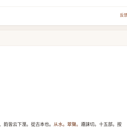
反
、韵皆云下溼。從古本也。
从水。翠聲。
遵誄切。十五部。按