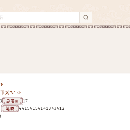
ㄗㄨㄟˇ
总笔画
3
17
笔顺
2
44154154141343412
构