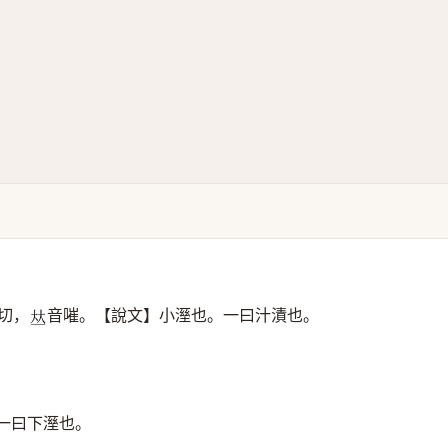
切，
音嗺。【說文】小溼也。一曰汁漬也。
𠀤
一曰下溼也。