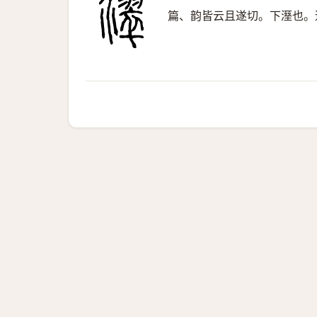
篇、韵皆云且遂切。下溼也。