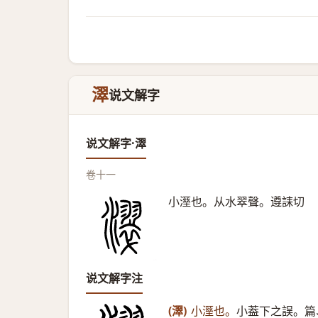
濢
说文解字
说文解字·濢
卷十一
小溼也。从水翠聲。遵誄切
说文解字注
(濢)
小溼也。
小葢下之誤。篇