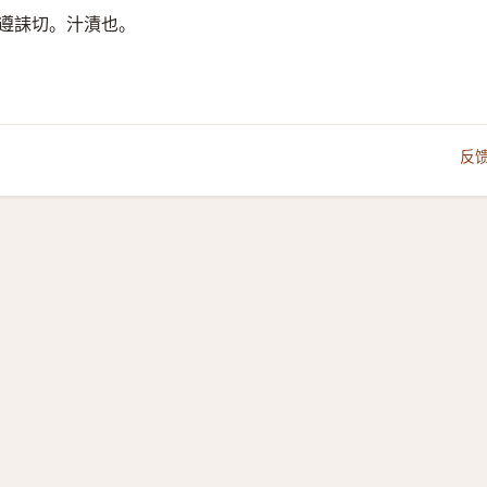
遵誄切。汁漬也。
反