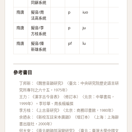
同龢系統
隋唐
擬音/周
p
iuo
法高系統
隋唐
擬音/李
p
ju
方桂系統
隋唐
擬音/陳
pf
ǐu
新雄系統
參考書目
丁邦新：《魏晉音韻研究》〈臺北：中央研究院歷史語言研
究所專刊之六十五，1975年〉
王力：《漢字古今音表》（修訂本）〈北京：中華書局，
1999年〉。李珍華、周長楫編撰
李方桂：《上古音研究》〈北京：商務印書館，1980年〉
余迺永：《新校互註宋本廣韻》（增訂本）〈上海：上海辭
書出版社，2000年〉
何大安：《南北朝韻部演變研究》〈臺北：臺灣大學中國文