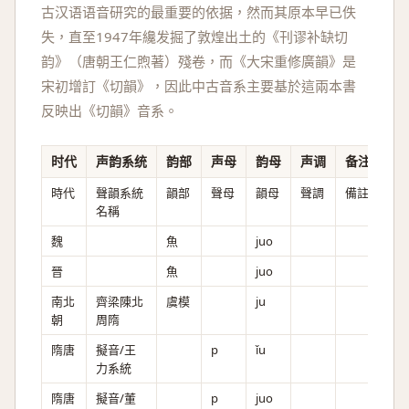
古汉语语音研究的最重要的依据，然而其原本早已佚
失，直至1947年纔发掘了敦煌出土的《刊谬补缺切
韵》（唐朝王仁煦著）殘卷，而《大宋重修廣韻》是
宋初增訂《切韻》，因此中古音系主要基於這兩本書
反映出《切韻》音系。
时代
声韵系统
韵部
声母
韵母
声调
备注
時代
聲韻系統
韻部
聲母
韻母
聲調
備註
名稱
魏
魚
juo
晉
魚
juo
南北
齊梁陳北
虞模
ju
朝
周隋
隋唐
擬音/王
p
ǐu
力系統
隋唐
擬音/董
p
juo