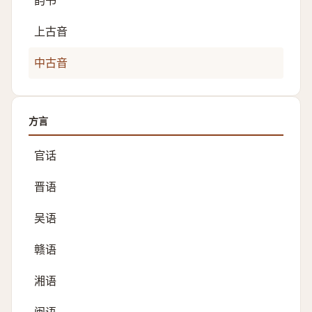
韵书
上古音
中古音
方言
官话
晋语
吴语
赣语
湘语