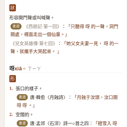
狀
形容開門聲或叫喊聲。
書證
《西遊記·第一回》
：
「只聽得 呀 的一聲，洞門
開處，裡面走出一個仙童。」
《兒女英雄傳·第七回》
：
「她父女夫妻一見， 呀 的一
聲，就攜手大哭起來。 」
呀
xiā
ㄒㄧㄚ
形
張口的樣子。
1.
書證
唐·韓愈〈月蝕詩〉：
「月蝕于汝頭，汝口開
呀 呀 。」
空闊的。
2.
書證
唐·孟郊〈石淙〉詩一○首之四：
「磴雪入 呀