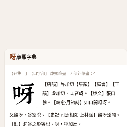
呀
康熙字典
【丑集上】【口字部】 康熙筆畫：7 部外筆畫：4
【唐韻】許加切【集韻】【韻會】【正
韻】虛加切，
音岈。【說文】張口
𠀤
貌。【韓愈·月蝕詩】如口開呀呀。
又谽呀，谷空貌。【史記·司馬相如·上林賦】谽呀豁閜。
【註】㵎谷之形容也。呀，呼加反。