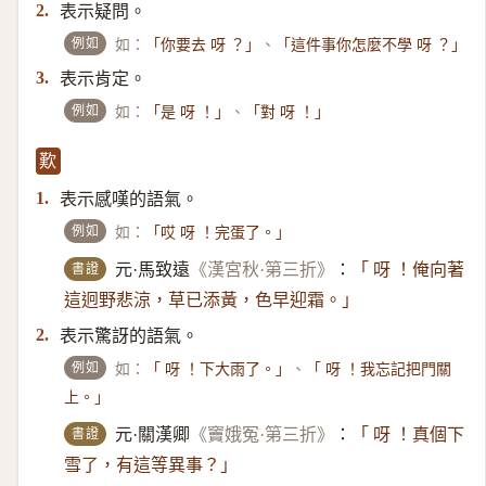
表示疑問。
2.
例如
如：
、
「你要去 呀 ？」
「這件事你怎麼不學 呀 ？」
表示肯定。
3.
例如
如：
、
「是 呀 ！」
「對 呀 ！」
歎
表示感嘆的語氣。
1.
例如
如：
「哎 呀 ！完蛋了。」
書證
元·馬致遠
《漢宮秋·第三折》
：
「 呀 ！俺向著
這迥野悲涼，草已添黃，色早迎霜。」
表示驚訝的語氣。
2.
例如
如：
、
「 呀 ！下大雨了。」
「 呀 ！我忘記把門關
上。」
書證
元·關漢卿
《竇娥冤·第三折》
：
「 呀 ！真個下
雪了，有這等異事？」