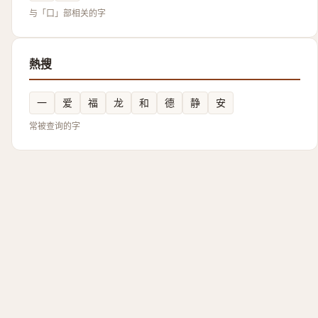
与「口」部相关的字
熱搜
一
爱
福
龙
和
德
静
安
常被查询的字