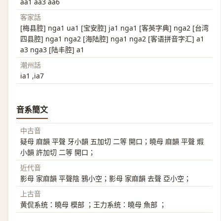
aa1 aa3 aa6
客家話
[梅县腔] nga1 ua1 [宝安腔] ja1 nga1 [客英字典] nga2 [台湾
四县腔] nga1 nga2 [海陆腔] nga1 nga2 [客语拼音字汇] a1
a3 nga3 [陆丰腔] a1
潮州話
ia1 ,ia7
音系簡文
中古音
疑母 麻韻 平聲 牙小韻 五加切 二等 開口；曉母 麻韻 平聲 煆
小韻 許加切 二等 開口；
近代音
影母 家麻韻 平聲陰 鴉小空；影母 家麻韻 去聲 亞小空；
上古音
黄侃系统：曉母 模部 ；王力系统：曉母 魚部 ；