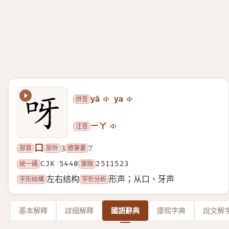
拼音
yā
ya
注音
ㄧㄚ
口
部首
部外
總筆畫
3
7
統一碼
CJK 5440
筆順
2511523
字形結構
字形分析
左右结构
形声；从口、牙声
基本解釋
詳細解釋
國語辭典
康熙字典
說文解