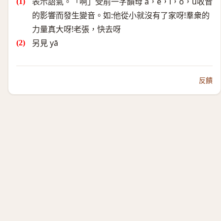
表示語氣。「啊」受前一字韻母 a，e，i，o，ü收音
的影響而發生變音。如:他從小就沒有了家呀!羣衆的
力量真大呀!老張，快去呀
另見 yā
反饋