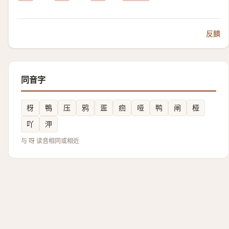
反饋
同音字
枒
鴨
压
鸦
㿿
㾎
哑
鸭
闸
桠
吖
㳌
与 呀 读音相同或相近