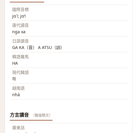
國際音標
jɑ˥; jɑ˥˧
唐代讀音
nga xa
日語讀音
GA KA（音） A ATSU（訓）
韓語羅馬
HA
現代韓語
하
越南語
nhá
方言讀音
（舊版簡文）
廣東話