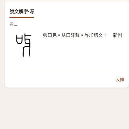
說文解字·呀
卷二
張口皃。从口牙聲。許加切文十 新附
反饋