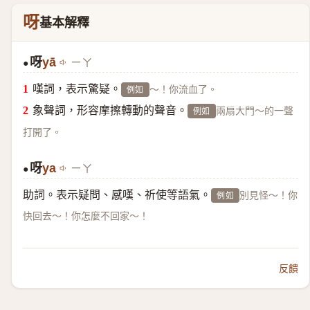
呀
基本解釋
呀
yā
ㄧㄚ
●
嘆詞，表示驚疑。
～！你流血了。
例如
象聲詞，形容摩擦轉動的聲音。
兩扇大門～的一聲
例如
打開了。
呀
ya
ㄧㄚ
●
助詞。表示疑問、感嘆、祈使等語氣。
別見怪～！你
例如
快回去～！你怎麼不回家～！
反饋