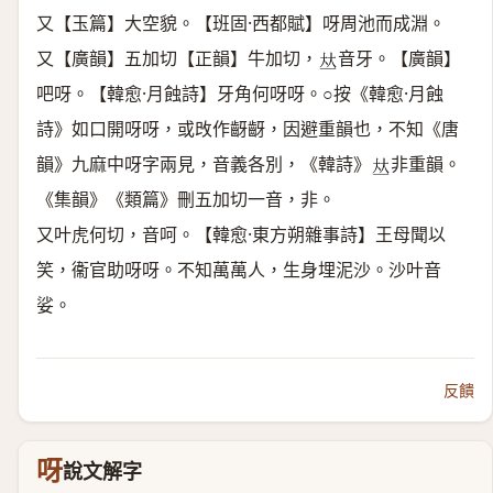
又【玉篇】大空貌。【班固·西都賦】呀周池而成淵。
又【廣韻】五加切【正韻】牛加切，
音牙。【廣韻】
𠀤
吧呀。【韓愈·月蝕詩】牙角何呀呀。○按《韓愈·月蝕
詩》如口開呀呀，或攺作齖齖，因避重韻也，不知《唐
韻》九麻中呀字兩見，音義各別，《韓詩》
非重韻。
𠀤
《集韻》《類篇》刪五加切一音，非。
又叶虎何切，音呵。【韓愈·東方朔雜事詩】王母聞以
笑，衞官助呀呀。不知萬萬人，生身埋泥沙。沙叶音
娑。
反饋
呀
說文解字