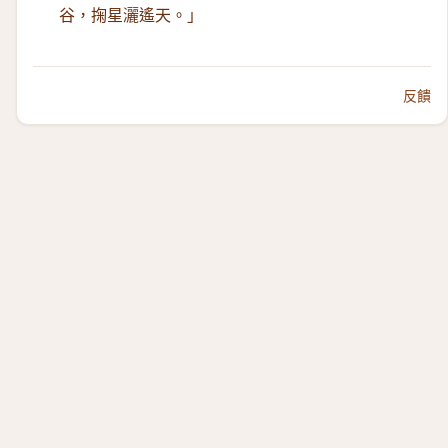
谷，掬星灑遙天。」
反饋