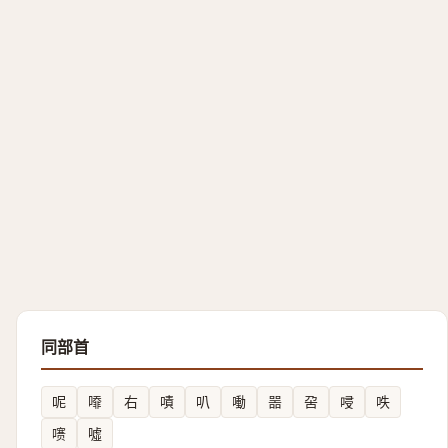
同部首
呢
㗺
右
嘖
叭
㗢
噐
呄
唚
呹
㗷
噓