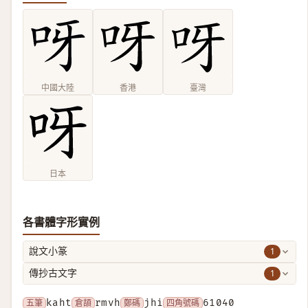
中國大陸
香港
臺灣
日本
各書體字形實例
1
說文小篆
1
傳抄古文字
五筆
kaht
倉頡
rmvh
鄭碼
jhi
四角號碼
61040