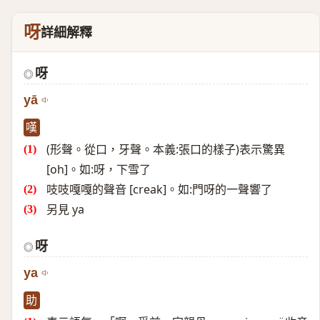
呀
詳細解釋
呀
◎
yā
嘆
(形聲。從口，牙聲。本義:張口的樣子)表示驚異
[oh]。如:呀，下雪了
吱吱嘎嘎的聲音 [creak]。如:門呀的一聲響了
另見 ya
呀
◎
ya
助