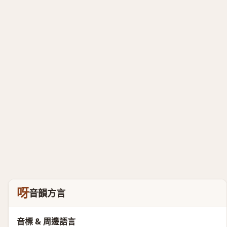
呀
音韻方言
音標 & 周邊語言