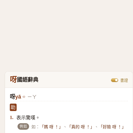
呀
國語辭典
書證
呀
yā
ㄧㄚ
助
表示驚嘆。
1.
例如
如：
、
、
「媽 呀 ！」
「真的 呀 ！」
「好險 呀 ！」