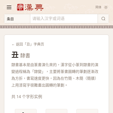
简体
← 返回「丑」字典页
丑
隸書
隸書基本是由篆書演化來的，漢字從小篆到隸書的演
變過程稱為「隸變」，主要將篆書圓轉的筆劃逐漸改
為方折，書寫速度更快，因為在竹簡、木簡（簡牘）
上用漆寫字很難畫出圓轉的筆劃。
共 14 个字形实例