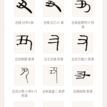
丑睡.日甲4 秦
丑睡.日乙31 秦
丑居延簡甲37 西
漢
丑佳銅鏡 東漢
丑王氏鏡 西漢
丑尚方鏡六 東漢
丑流沙簡.小學4.15
丑新嘉量二 新莽
丑楊統碑 東漢
西漢