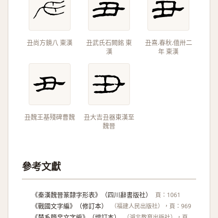
丑尚方鏡八 東漢
丑武氏石闕銘 東
丑熹.春秋.僖卅二
漢
年 東漢
丑魏王基殘碑曹魏
丑大吉丑器東漢至
魏晉
參考文獻
《秦漢魏晉篆隸字形表》（四川辭書版社）
頁：1061
《戰國文字編》（修訂本）
（福建人民出版社），頁：969
《楚系簡帛文字編》（增訂本）
（湖北教育出版社），頁.