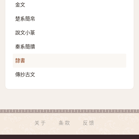
金文
楚系簡帛
說文小篆
秦系簡牘
隸書
傳抄古文
关于
条款
反馈