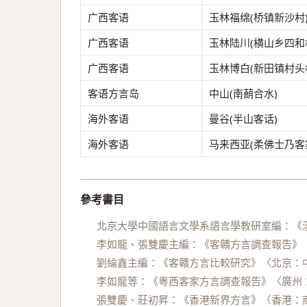
广西客语
玉林福绵(桥镇新沙村
广西客语
玉林陆川(横山乡四和
广西客语
玉林博白(新田镇村头
客语方言岛
中山(南蓢合水)
海外客语
曼谷(半山客话)
海外客语
马来西亚(柔佛士乃客
參考書目
北京大學中國語言文學系語言學教研室編：《漢
李如龍、張雙慶主編：《客贛方言調查報告》〈
劉綸鑫主編：《客贛方言比較研究》〈北京：中
李如龍等：《粵西客家方言調查報告》〈廣州：
張雙慶、莊初昇：《香港新界方言》〈香港：商