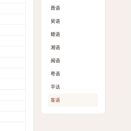
晋语
吴语
赣语
湘语
闽语
粤语
平话
客语