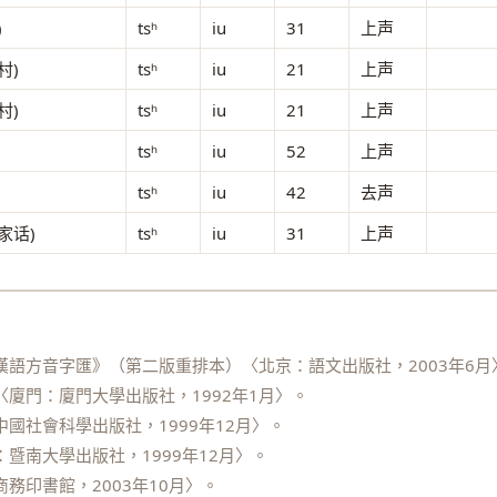
)
tsʰ
iu
31
上声
村)
tsʰ
iu
21
上声
村)
tsʰ
iu
21
上声
tsʰ
iu
52
上声
tsʰ
iu
42
去声
家话)
tsʰ
iu
31
上声
語方音字匯》（第二版重排本）〈北京：語文出版社，2003年6月
廈門：廈門大學出版社，1992年1月〉。
國社會科學出版社，1999年12月〉。
暨南大學出版社，1999年12月〉。
務印書館，2003年10月〉。