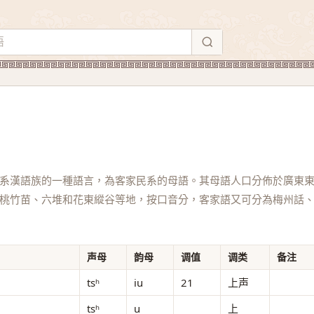
系漢語族的一種語言，為客家民系的母語。其母語人口分佈於廣東
桃竹苗、六堆和花東縱谷等地，按口音分，客家語又可分為梅州話
声母
韵母
调值
调类
备注
tsʰ
iu
21
上声
tsʰ
u
上