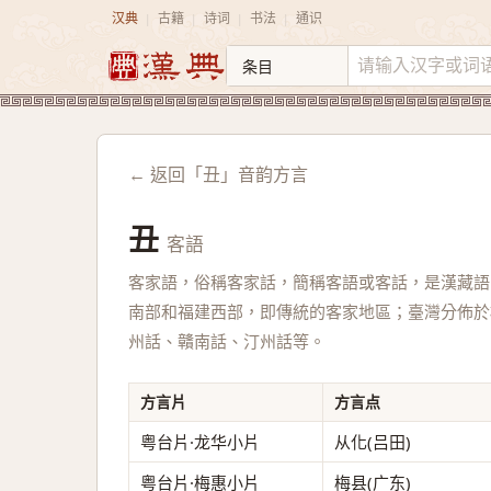
汉典
古籍
诗词
书法
通识
|
|
|
|
← 返回「丑」音韵方言
丑
客語
客家語，俗稱客家話，簡稱客語或客話，是漢藏語
南部和福建西部，即傳統的客家地區；臺灣分佈於
州話、贛南話、汀州話等。
方言片
方言点
粤台片·龙华小片
从化(吕田)
粤台片·梅惠小片
梅县(广东)