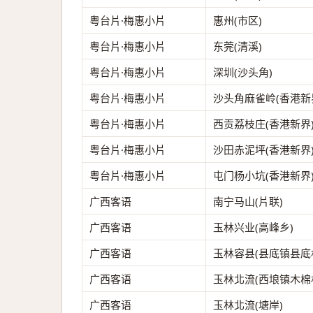
粤台片·梅惠小片
惠州(市区)
粤台片·梅惠小片
东莞(清溪)
粤台片·梅惠小片
深圳(沙头角)
粤台片·梅惠小片
沙头角麻雀岭(香港新
粤台片·梅惠小片
西贡荔枝庄(香港新界
粤台片·梅惠小片
沙田赤泥坪(香港新界
粤台片·梅惠小片
屯门杨小坑(香港新界
广西客语
南宁马山(片联)
广西客语
玉林兴业(高峰乡)
广西客语
玉林容县(县底镇县底
广西客语
玉林北流(西埌镇木棉
广西客语
玉林北流(塘岸)