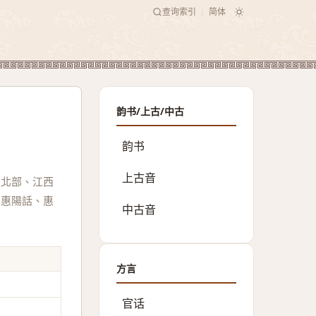
查询索引
简体
|
韵书/上古/中古
韵书
上古音
東北部、江西
、惠陽話、惠
中古音
方言
官话