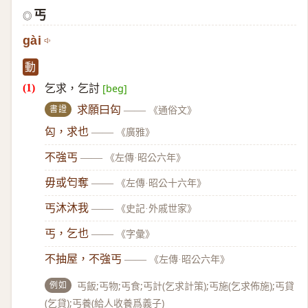
丐
◎
gài
動
乞求，乞討
[beg]
書證
求願曰匃
——
《通俗文》
匃，求也
——
《廣雅》
不強丐
——
《左傳·昭公六年》
毋或匄奪
——
《左傳·昭公十六年》
丐沐沐我
——
《史記·外戚世家》
丐，乞也
——
《字彙》
不抽屋，不強丐
——
《左傳·昭公六年》
例如
丐飯;丐物;丐食;丐計(乞求計策);丐施(乞求佈施);丐貸
(乞貸);丐養(給人收養爲義子)