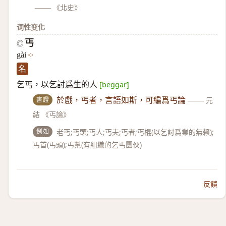
——
《北史》
词性变化
丐
◎
gài
名
乞丐，以乞討爲生的人
[beggar]
書證
於戲，丐者，言語如斯，可編爲丐論
——
元
結 《丐論》
例如
老丐;丐頭;丐人;丐夫;丐者;丐棍(以乞討爲業的無賴);
丐首(丐頭);丐幫(有組織的乞丐團伙)
反饋