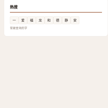
熱搜
一
爱
福
龙
和
德
静
安
常被查询的字