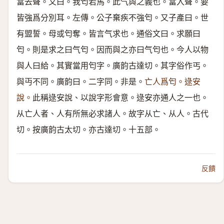
當去聲。又曰。我匄若馬。此气與之義也。當入聲。要
皆強爲分別耳。左傳。公子棄疾不強匄。又子產曰。世
有盟誓。母或匄奪。皆言气求也。通俗文曰。求願曰
匄。則是求之曰气匄。因而與之亦曰气匄也。今人以物
與人曰給。其實當用匄字。廣韵古達切。其字俗作丐。
與丏不同。廣韵曰。二字同。非是。
亡人爲匄。逯安
說。
此稱逯安說、以說字形會意。逯安亦通人之一也。
从亡人者、人有所無必求諸人。故字从亡、从人。古代
切。按廣韵古太切。亦古達切。十五部。
反饋