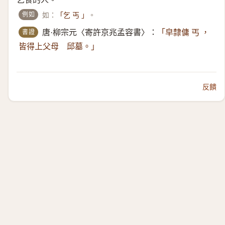
例如
如：
。
「乞 丐 」
書證
唐·柳宗元〈寄許京兆孟容書〉：
「皁隸傭 丐 ，
皆得上父母 邱墓。」
反饋