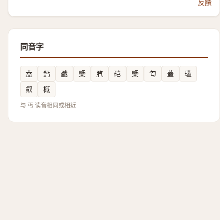
反饋
同音字
盍
鈣
戤
槩
䏗
硙
㮣
匄
蓋
瓂
㕢
概
与 丐 读音相同或相近