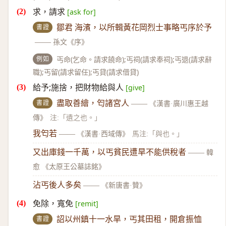
求，請求
[ask for]
書證
鄒君 海濱，以所輯黃花岡烈士事略丐序於予
——
孫文《序》
例如
丐命(乞命。請求饒命);丐祠(請求奉祠);丐退(請求辭
職);丐留(請求留任);丐貸(請求借貸)
給予;施捨，把財物給與人
[give]
書證
盡取善繪，匄諸宮人
——
《漢書·廣川惠王越
傳》
注:「遺之也。」
我匄若
——
《漢書·西域傳》
馬注:「與也。」
又出庫錢一千萬，以丐貧民遭旱不能供稅者
——
韓
愈 《太原王公墓誌銘》
沾丐後人多矣
——
《新唐書·贊》
免除，寬免
[remit]
書證
詔以州鎮十一水旱，丐其田租，開倉振恤