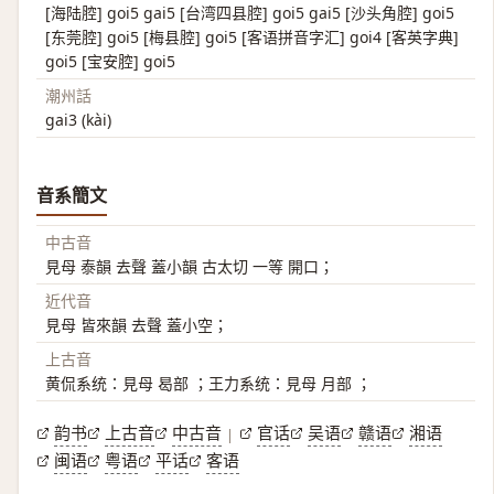
[海陆腔] goi5 gai5 [台湾四县腔] goi5 gai5 [沙头角腔] goi5
[东莞腔] goi5 [梅县腔] goi5 [客语拼音字汇] goi4 [客英字典]
goi5 [宝安腔] goi5
潮州話
gai3 (kài)
音系簡文
中古音
見母 泰韻 去聲 蓋小韻 古太切 一等 開口；
近代音
見母 皆來韻 去聲 蓋小空；
上古音
黄侃系统：見母 曷部 ；王力系统：見母 月部 ；
韵书
上古音
中古音
官话
吴语
赣语
湘语
|
闽语
粤语
平话
客语