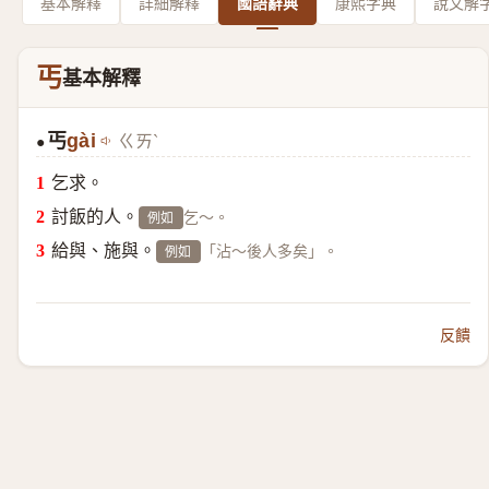
基本解釋
詳細解釋
國語辭典
康熙字典
說文解
丐
基本解釋
丐
gài
ㄍㄞˋ
●
乞求。
討飯的人。
乞～。
例如
給與、施與。
「沾～後人多矣」。
例如
反饋