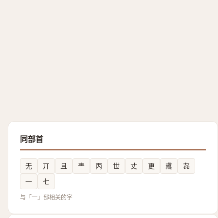
同部首
无
丌
且
龶
丙
世
丈
更
䶶
㐂
一
七
与「一」部相关的字