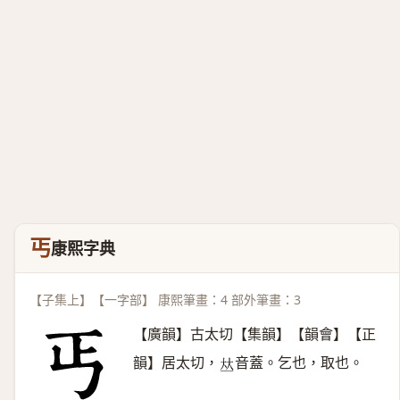
丐
康熙字典
【子集上】【一字部】 康熙筆畫：4 部外筆畫：3
【廣韻】古太切【集韻】【韻會】【正
韻】居太切，
音蓋。乞也，取也。
𠀤