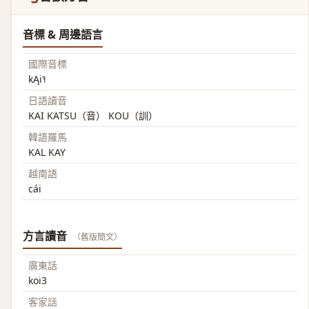
音標 & 周邊語言
國際音標
kĄi˥˧
日語讀音
KAI KATSU（音） KOU（訓）
韓語羅馬
KAL KAY
越南語
cái
方言讀音
（舊版簡文）
廣東話
koi3
客家話