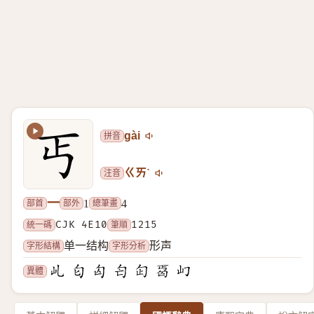
拼音
gài
注音
ㄍㄞˋ
一
部首
部外
總筆畫
1
4
統一碼
CJK 4E10
筆順
1215
字形結構
字形分析
单一结构
形声
異體