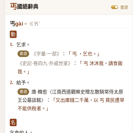
丐
國語辭典
書證
丐
gài
ㄍㄞˋ
動
乞求。
1.
書證
《字彙·一部》
：
「 丐 ，乞也。」
《史記·卷四九·外戚世家》
：
「 丐 沐沐我，請食飯
我。」
給予。
2.
書證
唐·韓愈〈江南西道觀察史贈左散騎常侍太原
王公墓誌銘〉：
「又出庫錢二千萬，以 丐 貧民遭旱
不能供稅者。」
名
乞食的人。