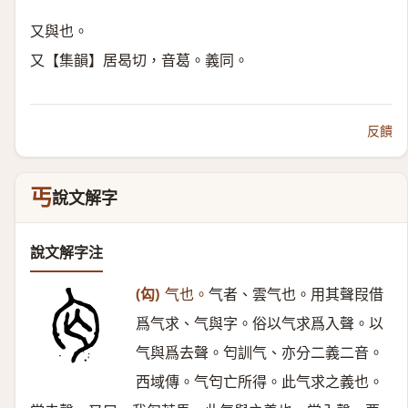
又與也。
又【集韻】居曷切，音葛。義同。
反饋
丐
說文解字
說文解字注
(匃)
气也。
气者、雲气也。用其聲叚借
爲气求、气與字。俗以气求爲入聲。以
气與爲去聲。匄訓气、亦分二義二音。
西域傳。气匄亡所得。此气求之義也。