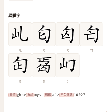
異體字
乢
匂
匃
匄
𠣏
𠣣
𡴮
五筆
ghnv
倉頡
myvs
鄭碼
aiz
四角號碼
10027