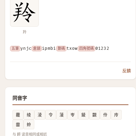
羚
五筆
ynjc
倉頡
ipmbi
鄭碼
txow
四角號碼
01232
反饋
同音字
龗
绫
淩
令
蓤
岺
錂
䚖
伶
㡵
霝
蛉
与 䴫 读音相同或相近