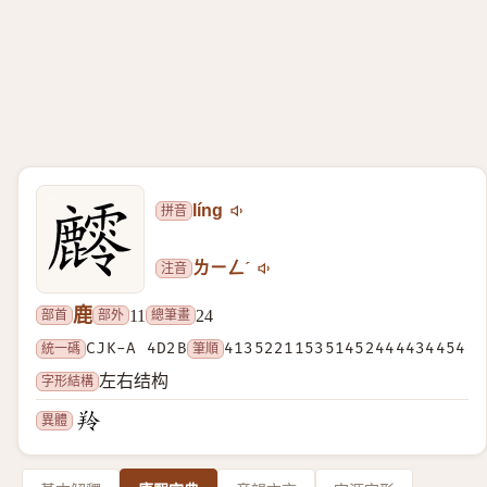
拼音
líng
注音
ㄌㄧㄥˊ
鹿
部首
部外
總筆畫
11
24
統一碼
CJK-A 4D2B
筆順
413522115351452444434454
字形結構
左右结构
異體