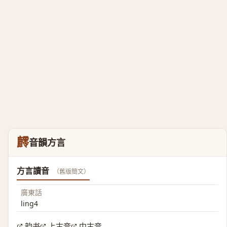
䴫
音韻方言
方言讀音
（舊版簡文）
廣東話
ling4
韵书
上古音
中古音