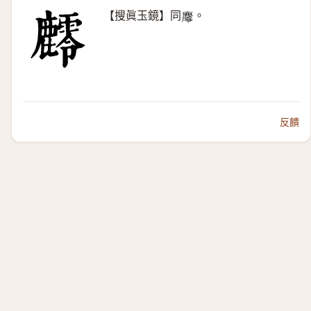
【搜眞玉鏡】同
。
𪋪
反饋