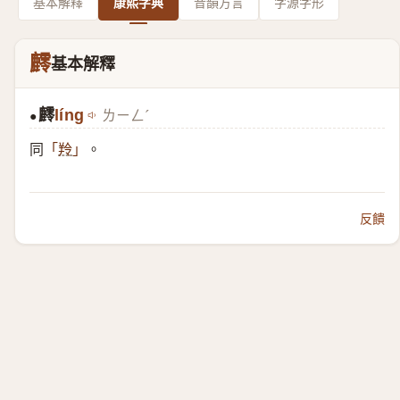
基本解釋
康熙字典
音韻方言
字源字形
䴫
基本解釋
䴫
líng
ㄌㄧㄥˊ
●
同
。
「
羚
」
反饋