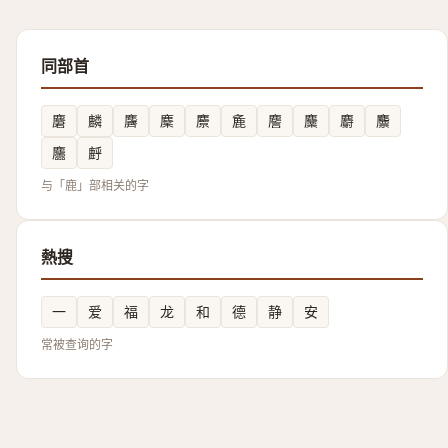
同部首
麏
麟
麡
麇
麖
麁
䴦
麜
麝
䴩
麢
䴣
与「鹿」部相关的字
熱搜
一
爱
福
龙
和
德
静
安
常被查询的字