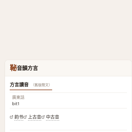
䩛
音韻方言
方言讀音
（舊版簡文）
廣東話
bit1
韵书
上古音
中古音