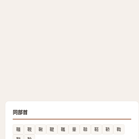
同部首
韁
䩤
鞦
鞬
䪎
鞷
鞥
鞳
鞒
鞫