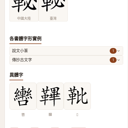
中國大陸
臺灣
各書體字形實例
1
說文小篆
1
傳抄古文字
異體字
轡
鞸
𩉫