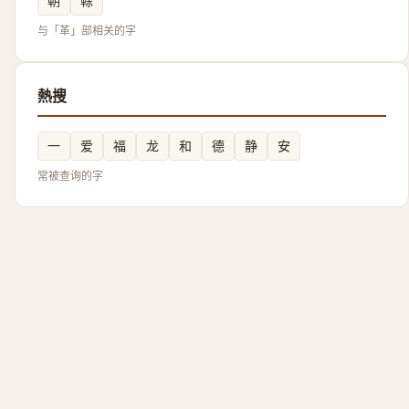
䩗
䩣
与「革」部相关的字
熱搜
一
爱
福
龙
和
德
静
安
常被查询的字