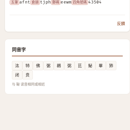
五筆
afnt
倉頡
tjph
鄭碼
eewm
四角號碼
43504
反饋
同音字
㳈
㸬
佛
弻
鸊
弼
芘
鮅
畢
犻
闭
贲
与 䩛 读音相同或相近