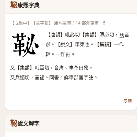
䩛
康熙字典
【戌集中】【革字部】 康熙筆畫：14 部外筆畫：5
【唐韻】毗必切【集韻】簿必切，
音
𠀤
邲。【說文】車束也。【集韻】一作
鞸。一作
。
𩉫
又【集韻】毗至切，音庳。車革曰䩛。
又兵媚切，音祕。同轡。詳車部轡字註。
反饋
䩛
說文解字