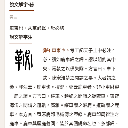
說文解字·䩛
卷三
車束也。从革必聲。毗必切
說文解字注
(䩛)
車束也。
考工記天子圭中必注。
必、讀如鹿車縪之縪。謂以組約其中
央。爲執之以備失隊。方言曰。車下
鉄。陳宋淮楚之閒謂之畢。大者謂之
綦。郭注云。鹿車也。按鄭、郭云鹿車者、非小車財容
一鹿之謂。方言曰。繀車、趙魏之閒謂之轣轆車。東齊
海岱之閒謂之道軌。廣雅。繀車謂之厤鹿。道軌謂之鹿
車。本方言。葢厤鹿卽毛詩傳之歷錄。鹿車卽周禮注之
鹿車。鹿車與歷鹿義同。皆於其圍繞命名也。糸部縪、