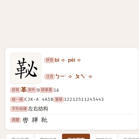
拼音
bì
pèi
注音
ㄅㄧˋ
ㄆㄟˋ
革
部首
部外
總筆畫
9
14
統一碼
CJK-A 4A5B
筆順
12212511245443
字形結構
左右结构
異體