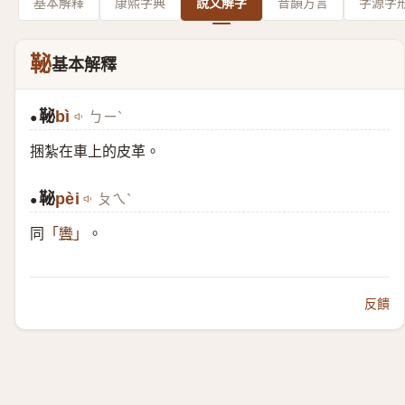
基本解釋
康熙字典
說文解字
音韻方言
字源字
䩛
基本解釋
䩛
bì
ㄅㄧˋ
●
捆紮在車上的皮革。
䩛
pèi
ㄆㄟˋ
●
同
。
「
轡
」
反饋