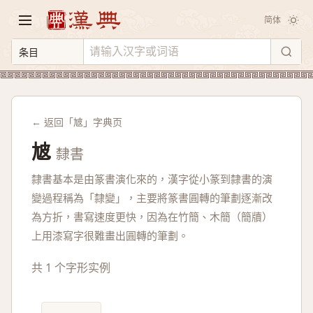
简体
← 返回「㝿」字典页
㝿
隸書
隸書基本是由篆書演化來的，漢字從小篆到隸書的演
變過程稱為「隸變」，主要將篆書圓轉的筆劃逐漸改
為方折，書寫速度更快，因為在竹簡、木簡（簡牘）
上用漆寫字很難畫出圓轉的筆劃。
共 1 个字形实例