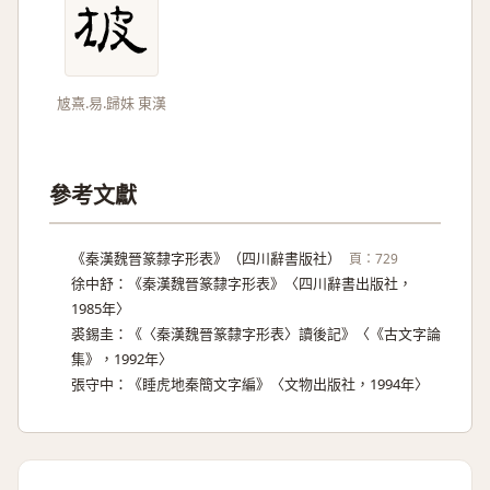
㝿熹.易.歸妹 東漢
參考文獻
《秦漢魏晉篆隸字形表》（四川辭書版社）
頁：729
徐中舒：《秦漢魏晉篆隸字形表》〈四川辭書出版社，
1985年〉
裘錫圭：《〈秦漢魏晉篆隸字形表〉讀後記》〈《古文字論
集》，1992年〉
張守中：《睡虎地秦簡文字編》〈文物出版社，1994年〉