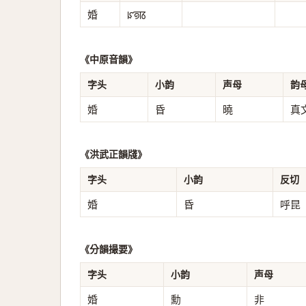
婚
ꡜꡟꡋ
《中原音韻》
字头
小韵
声母
韵
婚
昏
曉
真
《洪武正韻牋》
字头
小韵
反切
婚
昏
呼昆
《分韻撮要》
字头
小韵
声母
婚
勳
非