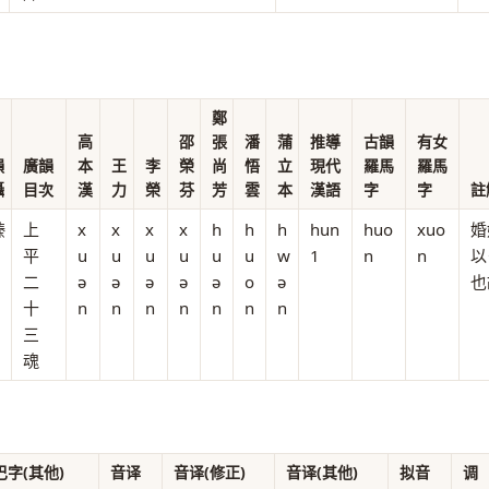
鄭
高
邵
張
潘
蒲
推導
古韻
有女
韻
廣韻
本
王
李
榮
尚
悟
立
現代
羅馬
羅馬
攝
目次
漢
力
榮
芬
芳
雲
本
漢語
字
字
註
臻
上
x
x
x
x
h
h
h
hun
huo
xuo
婚
平
u
u
u
u
u
u
w
1
n
n
以
二
ə
ə
ə
ə
ə
o
ə
也
十
n
n
n
n
n
n
n
三
魂
巴字(其他)
音译
音译(修正)
音译(其他)
拟音
调