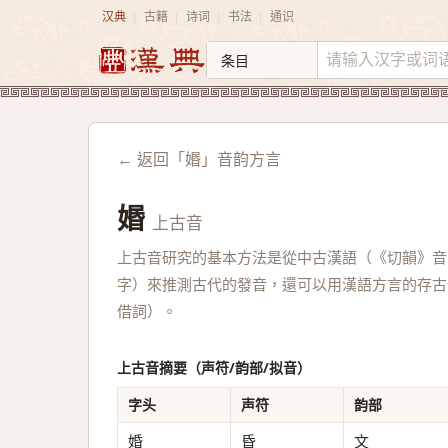
汉典
古籍
诗词
书法
通识
|
|
|
|
← 返回「㛰」音韵方言
㛰
上古音
上古音研究的基本方法是從中古漢語（《切韻》音
字）來推測古代的發音，還可以用漢語方言的存古
借詞）。
上古音摘要（声符/韵部/拟音）
字头
声符
韵部
婚
昏
文