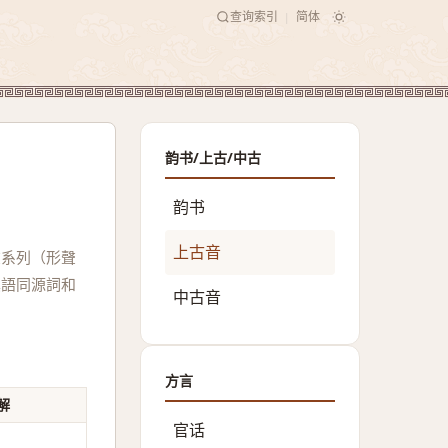
查询索引
简体
|
韵书/上古/中古
韵书
上古音
聲系列（形聲
漢語同源詞和
中古音
方言
解
官话