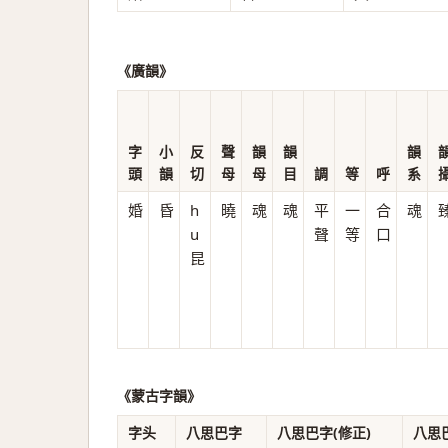
《廣韻》
字
小
反
聲
韻
韻
韻
頭
韻
切
母
母
目
調
等
呼
系
婚
昏
h
曉
魂
魂
平
一
合
魂
u
聲
等
口
昆
《蒙古字韻》
字头
八思巴字
八思巴字(修正)
八思