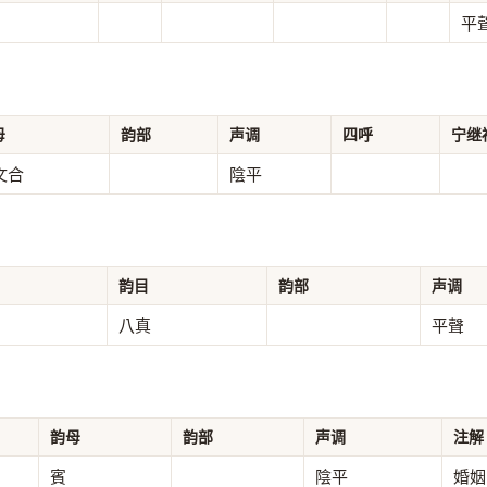
平
母
韵部
声调
四呼
宁继
文合
陰平
韵目
韵部
声调
八真
平聲
韵母
韵部
声调
注解
賓
陰平
婚姻