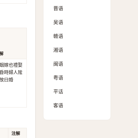
晋语
吴语
赣语
湘语
解
闽语
姻嫁也禮娶
昏時婦人隂
粤语
故曰婚
平话
客语
注解