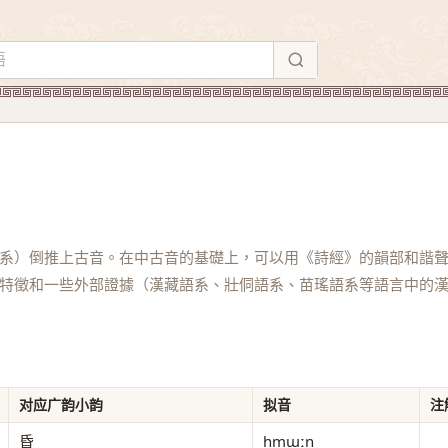
系）倒推上古音。在中古音的基礎上，可以用《詩經》的韻部和諧
特徵和一些外部證據（漢藏語系、壯侗語系、苗瑤語系等語言中的
对应广韵小韵
拟音
注
昏
hmɯːn