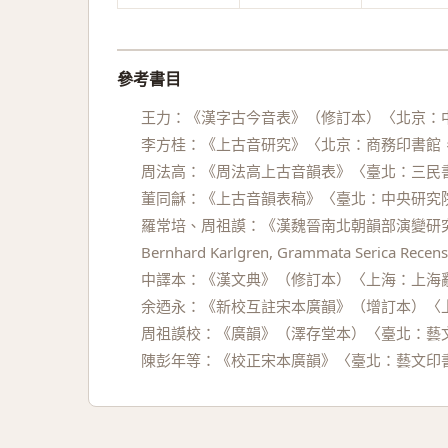
參考書目
王力：《漢字古今音表》（修訂本）〈北京：中
李方桂：《上古音研究》〈北京：商務印書館，
周法高：《周法高上古音韻表》〈臺北：三民書
董同龢：《上古音韻表稿》〈臺北：中央研究院
羅常培、周祖謨：《漢魏晉南北朝韻部演變研究
Bernhard Karlgren, Grammata Serica Recensa
中譯本：《漢文典》（修訂本）〈上海：上海辭
余迺永：《新校互註宋本廣韻》（增訂本）〈上
周祖謨校：《廣韻》（澤存堂本）〈臺北：藝文
陳彭年等：《校正宋本廣韻》〈臺北：藝文印書