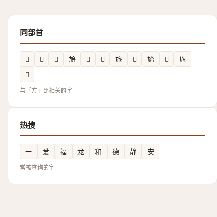
同部首
𣃗
𬀗
𣃛
㫅
𰕪
𣄝
旅
𭤧
㫆
𣄌
旊
𭤳
与「方」部相关的字
热搜
一
爱
福
龙
和
德
静
安
常被查询的字