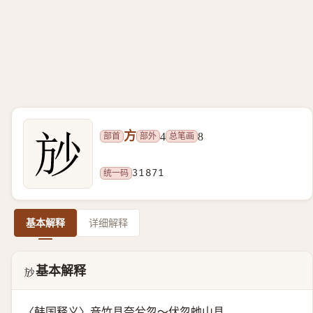
方
部首
部外
总笔画
4
8
统一码
31871
基本解释
详细解释
基本解释
𱡱
〈韩国释义〉音竹县奈兮忽～伏忽虵山县。