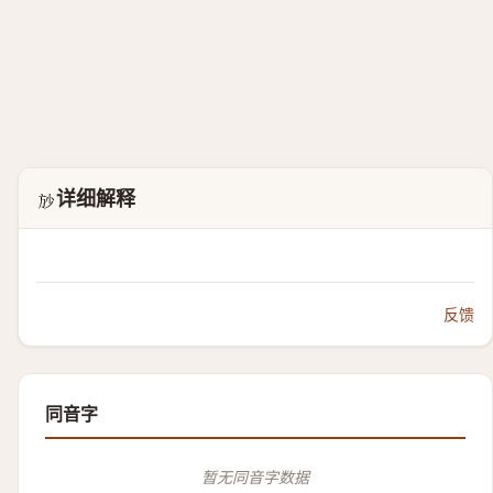
详细解释
𱡱
反馈
同音字
暂无同音字数据