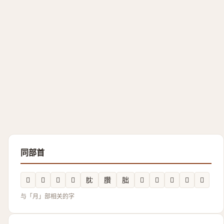
同部首
𦛪
𦜓
𦟰
𲥤
䏙
臢
胐
𪱪
𣎜
𦛬
𦜦
𣎤
与「月」部相关的字