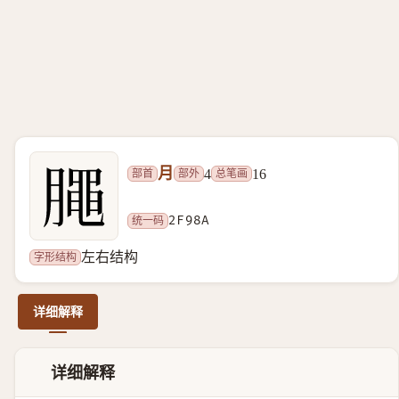
月
部首
部外
总笔画
4
16
统一码
2F98A
字形结构
左右结构
详细解释
𣎜
详细解释