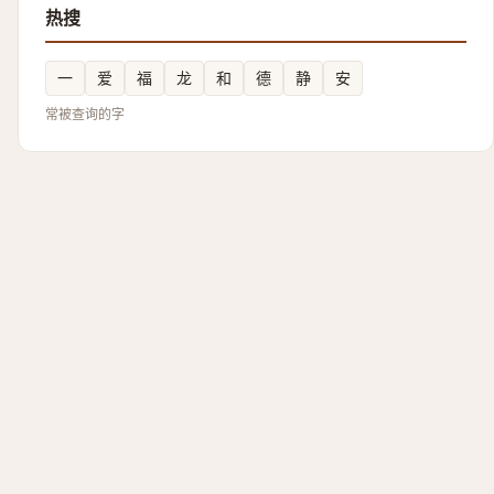
热搜
一
爱
福
龙
和
德
静
安
常被查询的字