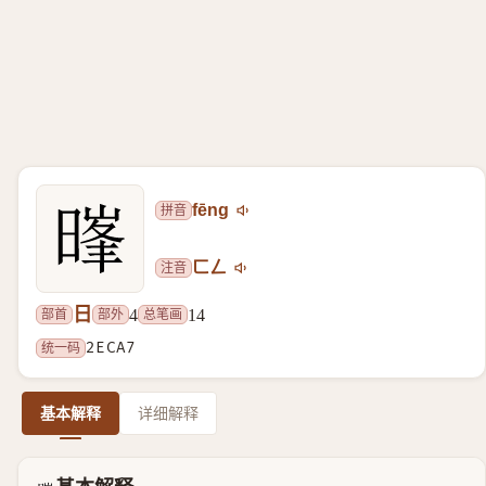
拼音
fēng
注音
ㄈㄥ
日
部首
部外
总笔画
4
14
统一码
2ECA7
基本解释
详细解释