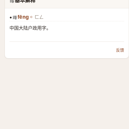
基本解释
𮲧
fēng
ㄈㄥ
●
𮲧
中国大陆户政用字。
反馈