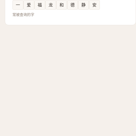
一
爱
福
龙
和
德
静
安
常被查询的字