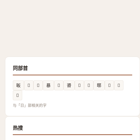
同部首
昄
𣊙
𣉲
暴
𣆙
𣇹
𣌿
𬁀
㬑
𱢏
𣉄
𪰨
与「日」部相关的字
热搜