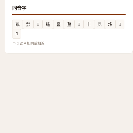
同音字
飌
酆
𲔒
鏠
靊
蘴
𳈷
丰
凬
埄
𢏪
𤧑
与 𮲧 读音相同或相近