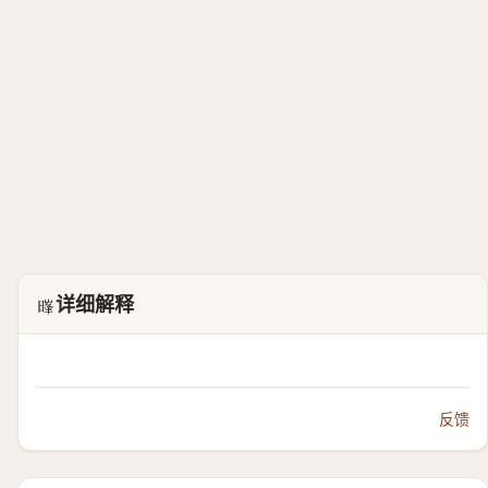
详细解释
𮲧
反馈