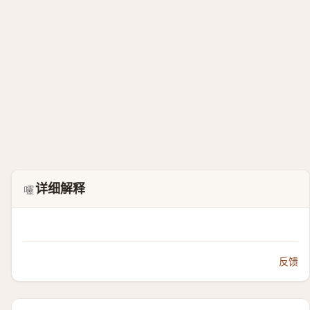
详细解释
𫭁
反馈