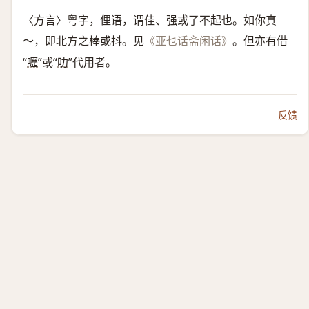
〈方言〉粤字，俚语，谓佳、强或了不起也。如你真
～，即北方之棒或抖。见
。但亦有借
《亚乜话斋闲话》
“
嚦
”或“
叻
”代用者。
反馈