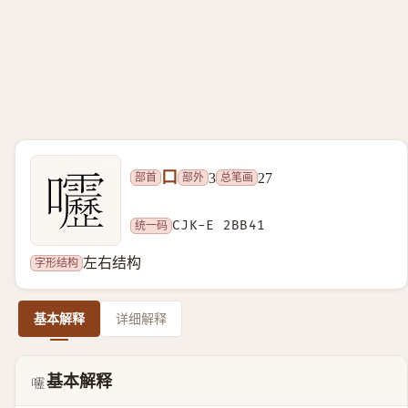
口
部首
部外
总笔画
3
27
统一码
CJK-E 2BB41
字形结构
左右结构
基本解释
详细解释
基本解释
𫭁