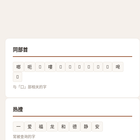
同部首
啷
呃
𰈖
嘍
𠯥
𠼳
𠸫
𰇫
𫫳
𠵳
唣
𡂊
与「口」部相关的字
热搜
一
爱
福
龙
和
德
静
安
常被查询的字