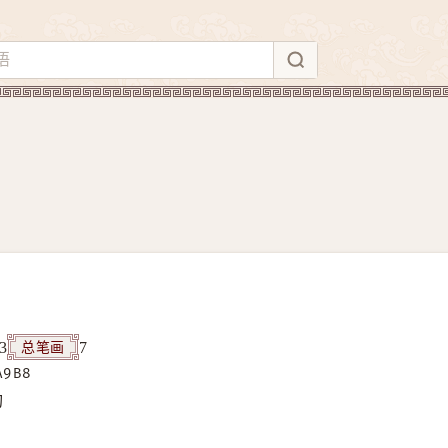
总笔画
3
7
A9B8
构