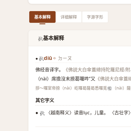
基本解释
详细解释
字源字形
基本解释
𪦸
diū
ㄉㄧㄡ
●
𪦸
佛经音译字。
《佛説大白傘蓋總持陀羅尼經/
（nài）席擔沒末捺葛囉吽”又
《佛説大白傘蓋
拶～囉室帝捺（nài）屹囉曷薩曷悉囉覓
（nài）
𭊁
其它字义
●
〈越南释义〉读音lục，儿童。 〈古壮字
𪦸