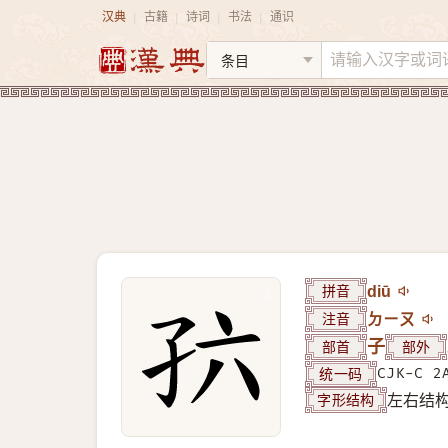
汉典
古籍
诗词
书法
通识
|
|
|
|
拼音
diū
注音
ㄉㄧㄡ
部首
子
部外
统一码
CJK-C 2
字形结构
左右结