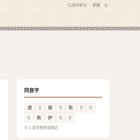
查询索引
繁體
|
同音字
渡
𧑠
銩
𤵊
靯
𫆖
𩩮
𦴵
颩
妒
𫟮
𢒝
与 𪦸 读音相同或相近