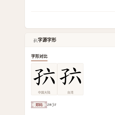
字源字形
𪦸
字形对比
中国大陆
台湾
郑码
zmjr