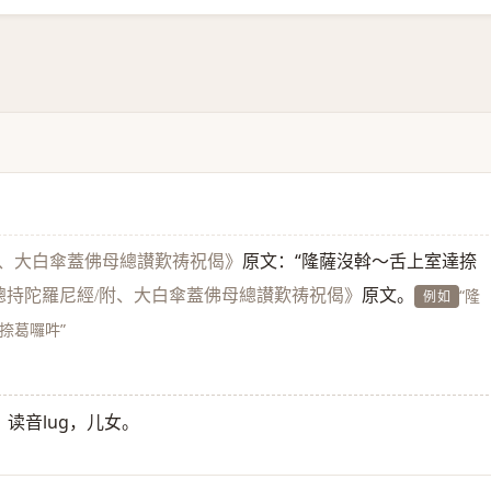
原文：“隆薩沒斡～舌上室達捺
附、大白傘蓋佛母總讃歎祷祝偈》
原文。
“隆
總持陀羅尼經/附、大白傘蓋佛母總讃歎祷祝偈》
例如
薩捺葛囉吽”
〉读音lug，儿女。