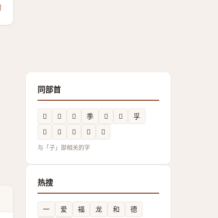
馈
同部首
𡥷
𡥟
𡥍
季
𡦂
𰌲
孚
𰌪
𡤽
𲛽
𪧂
𡥓
与「子」部相关的字
热搜
一
爱
福
龙
和
德