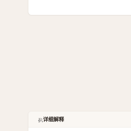
详细解释
𪦸