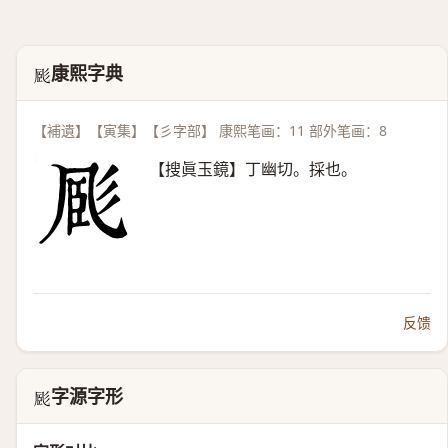
康熙字典
𢒝
【補遺】【寅集】【彡字部】 康熙笔画：11 部外笔画：8
【搜眞玉鏡】丁幽切。採也。
反馈
字源字形
𢒝