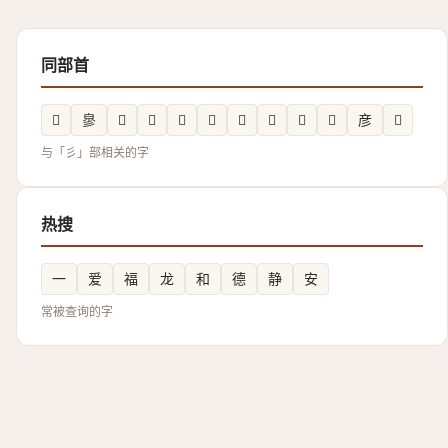
同部首
𰐨
㣎
𢒢
𢒉
𢒯
𢒚
𭛗
𢒌
𢒳
𪫈
彦
𢒇
与「彡」部相关的字
热搜
一
爱
福
龙
和
德
静
安
常被查询的字