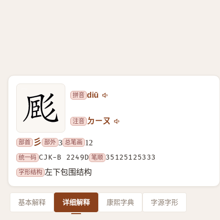
拼音
diū
注音
ㄉㄧㄡ
彡
部首
部外
总笔画
3
12
统一码
CJK-B 2249D
笔顺
35125125333
字形结构
左下包围结构
基本解释
详细解释
康熙字典
字源字形