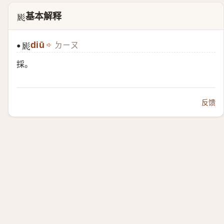
基本解释
𢒝
diū
ㄉㄧㄡ
●
𢒝
採。
反馈