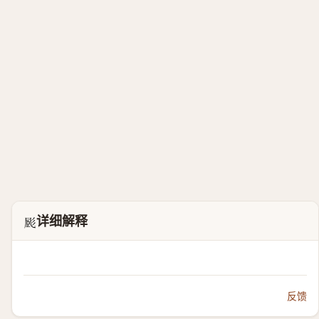
详细解释
𢒝
反馈