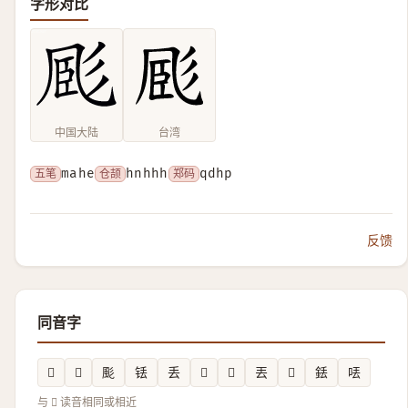
字形对比
中国大陆
台湾
五笔
mahe
仓颉
hnhhh
郑码
qdhp
反馈
同音字
𬻅
𫟮
颩
铥
丢
𪦸
𦴵
丟
𱽝
銩
𠲍
与 𢒝 读音相同或相近