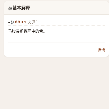
基本解释
𩊪
dòu
ㄉㄡˋ
●
𩊪
马腹带系辔环中的舌。
反馈