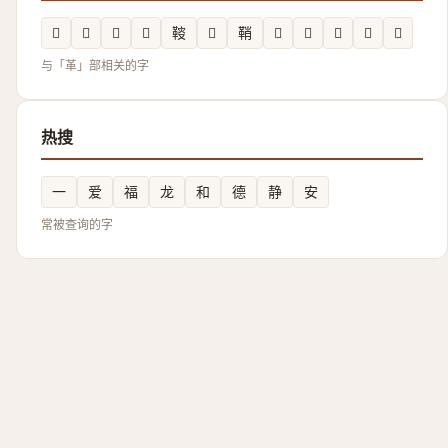
𩋮
𩉨
𮧫
𫖋
䩳
𩍵
鞘
𩌲
𩋤
𩋄
𩎌
𳊨
与「革」部相关的字
热搜
一
爱
福
龙
和
德
静
安
常被查询的字