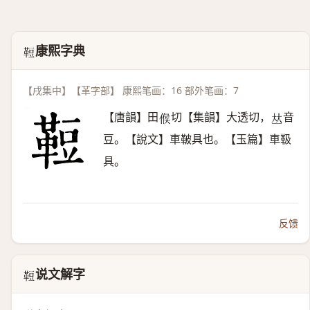
康熙字典
𩊪
【戌集中】【革字部】 康熙笔画：16 部外笔画：7
【唐韻】田
切【集韻】大透切，
音
𠋫
𠀤
豆。【說文】車鞁具也。【玉篇】車靸
具。
反馈
说文解字
𩊪