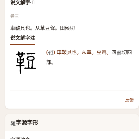
说文解字·𩊪
卷三
車鞁具也。从革豆聲。田候切
说文解字注
(
)
車鞁具也。从革。豆聲。
四
切四
𩊪
𠋫
部。
反馈
字源字形
𩊪