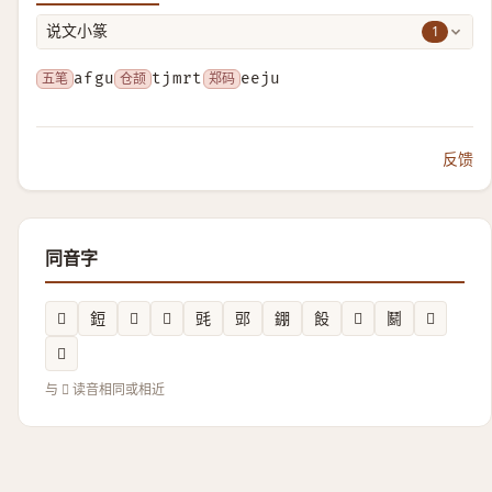
1
说文小篆
五笔
afgu
仓颉
tjmrt
郑码
eeju
反馈
同音字
𨷖
鋀
𧯞
𧮡
毭
郖
錋
䬦
𤀨
鬭
𧯣
𩑯
与 𩊪 读音相同或相近