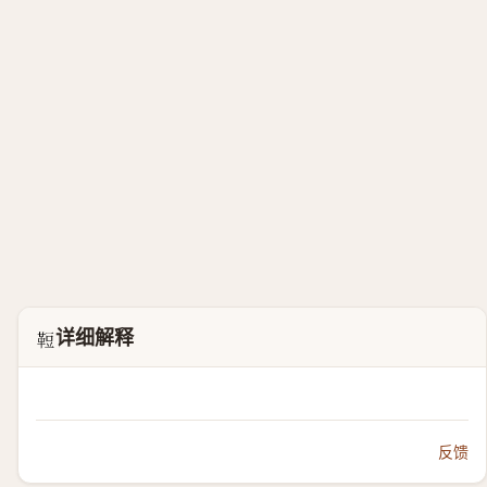
详细解释
𩊪
反馈