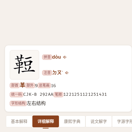
拼音
dòu
注音
ㄉㄡˋ
革
部首
部外
总笔画
9
16
统一码
CJK-B 292AA
笔顺
1221251121251431
字形结构
左右结构
基本解释
详细解释
康熙字典
说文解字
字源字