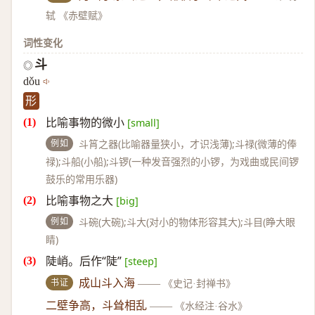
轼 《赤壁赋》
词性变化
斗
◎
dǒu
形
比喻事物的微小
[small]
例如
斗筲之器(比喻器量狭小，才识浅薄);斗禄(微薄的俸
禄);斗船(小船);斗锣(一种发音强烈的小锣，为戏曲或民间锣
鼓乐的常用乐器)
比喻事物之大
[big]
例如
斗碗(大碗);斗大(对小的物体形容其大);斗目(睁大眼
睛)
陡峭。后作“陡”
[steep]
书证
成山斗入海
——
《史记·封禅书》
二壁争高，斗耸相乱
——
《水经注·谷水》