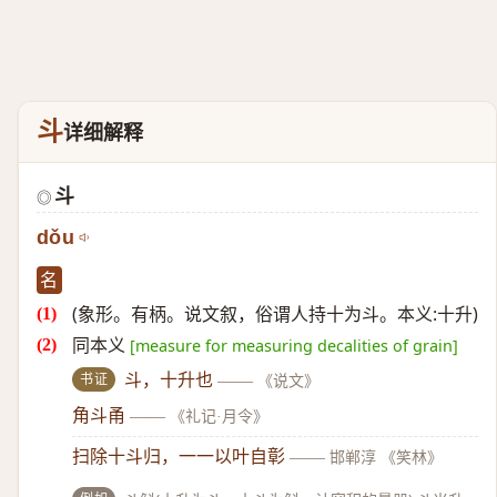
斗
详细解释
斗
◎
dǒu
名
(象形。有柄。说文叙，俗谓人持十为斗。本义:十升)
同本义
[measure for measuring decalities of grain]
书证
斗，十升也
——
《说文》
角斗甬
——
《礼记·月令》
扫除十斗归，一一以叶自彰
——
邯郸淳 《笑林》