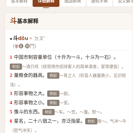
基本解释
详细解释
國語辭典
康熙字典
说文解
斗
基本解释
斗
dǒu
ㄉㄡˇ
●
（
❻-❿鬥）
中国市制容量单位（十升为一斗，十斗为一石）。
～酒只鸡（经常用作招待客人的简单酒食，家常便饭）。
例如
量粮食的器具。
～筲之人（形容人器量狭小，见识短
例如
浅）。
形容事物之大。
～胆。
例如
形容事物之小。
～室。
例如
像斗的东西。
～车。～笠。～篷。熨～。
例如
星名，二十八宿之一，亦泛指星。
南～。气冲～牛
例如
（怒气冲天）。