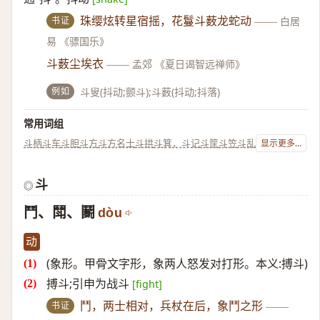
书证
珠缨炫转星宿摇，花鬘斗薮龙蛇动
——
白居
易 《骠国乐》
斗薮尘埃衣
——
孟郊 《夏日谒智远禅师》
例如
斗叟(抖动;颤斗);斗薮(抖动;抖落)
常用词组
斗柄
斗车
斗胆
斗方
斗方名士
斗拱
斗箕，斗记
斗筐
斗笠
斗乱
显示更多...
斗
◎
鬥、鬦、鬬
dòu
动
(象形。甲骨文字形，象两人怒发对打形。本义:搏斗)
搏斗;引申为战斗
[fight]
书证
鬥，两士相对，兵杖在后，象鬥之形
——