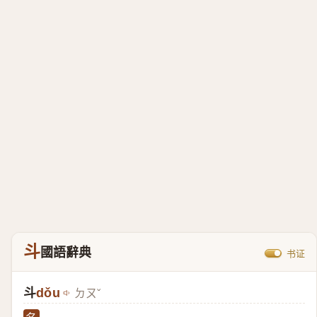
斗
國語辭典
书证
斗
dǒu
ㄉㄡˇ