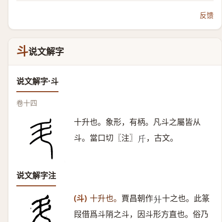
反馈
斗
说文解字
说文解字·斗
卷十四
十升也。象形，有柄。凡斗之屬皆从
斗。當口切〖注〗
，古文。
𣂑
说文解字注
(斗)
十升也。
賈昌朝作
十之也。此篆
𦫵
叚借爲斗陗之斗，因斗形方直也。俗乃