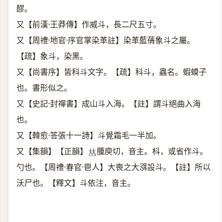
醪。
又【前漢·王莽傳】作威斗，長二尺五寸。
又【周禮·地官·序官掌染革註】染革藍蒨象斗之屬。
【疏】象斗，染黑。
又【尚書序】皆科斗文字。【疏】科斗，蟲名。蝦蟆子
也。書形似之。
又【史記·封禪書】成山斗入海。【註】謂斗絕曲入海
也。
又【韓愈·答張十一詩】斗覺霜毛一半加。
又【集韻】【正韻】
腫庾切，音主。枓，或省作斗。
𠀤
勺也。【周禮·春官·鬯人】大喪之大渳設斗。【註】所以
沃尸也。【釋文】斗依注，音主。