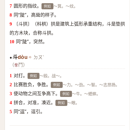
圆形的指纹。
～箕。～纹。
例如
同“
陡
”，高耸的样子。
〔斗拱〕（枓栱）拱是建筑上弧形承重结构，斗是垫拱
的方木块，合称斗拱。
同“
陡
”，突然。
斗
dòu
ㄉㄡˋ
●
（
鬥）
对打。
～殴。战～。
例如
比赛胜负，争胜。
～力。～劲。～智。～志昂扬。
例如
使动物之间互争高下。
～牛。～蟋蟀。
例如
拼合，对准，凑近。
～眼。
例如
同“
逗
”，逗引。