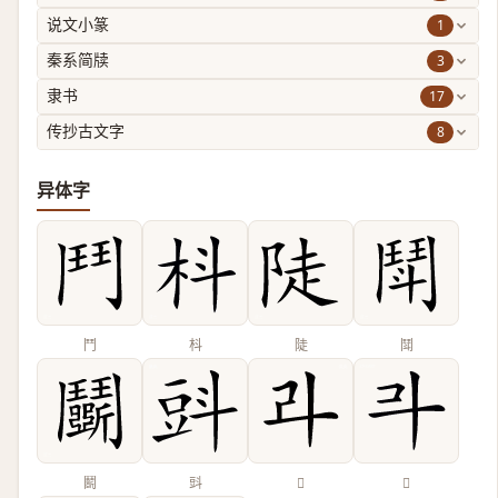
1
说文小篆
3
秦系简牍
17
隶书
8
传抄古文字
异体字
鬥
枓
陡
鬦
鬭
㪷
𠦁
𣁬