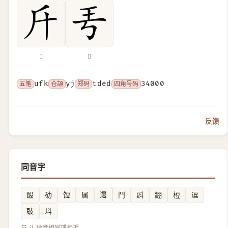
𣂑
𤣫
五笔
ufk
仓颉
yj
郑码
tded
四角号码
34000
反馈
同音字
酘
劯
饾
属
濐
鬥
㪷
錋
梪
逗
䜴
㘰
与 斗 读音相同或相近