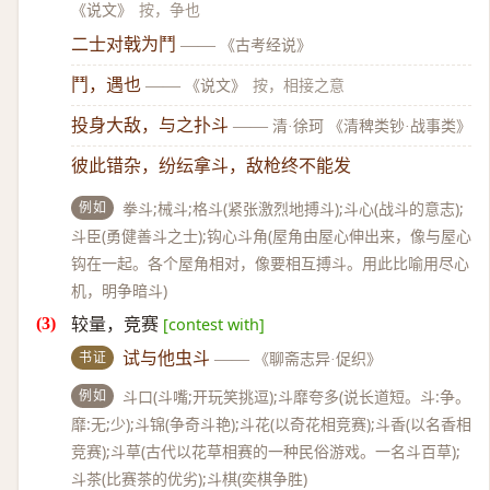
《说文》
按，争也
二士对戟为鬥
——
《古考经说》
鬥，遇也
——
《说文》
按，相接之意
投身大敌，与之扑斗
——
清·徐珂 《清稗类钞·战事类》
彼此错杂，纷纭拿斗，敌枪终不能发
例如
拳斗;械斗;格斗(紧张激烈地搏斗);斗心(战斗的意志);
斗臣(勇健善斗之士);钩心斗角(屋角由屋心伸出来，像与屋心
钩在一起。各个屋角相对，像要相互搏斗。用此比喻用尽心
机，明争暗斗)
较量，竞赛
[contest with]
书证
试与他虫斗
——
《聊斋志异·促织》
例如
斗口(斗嘴;开玩笑挑逗);斗靡夸多(说长道短。斗:争。
靡:无;少);斗锦(争奇斗艳);斗花(以奇花相竞赛);斗香(以名香相
竞赛);斗草(古代以花草相赛的一种民俗游戏。一名斗百草);
斗茶(比赛茶的优劣);斗棋(奕棋争胜)