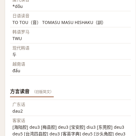
*dǒu
日语读音
TO TOU（音） TOMASU MASU HISHAKU（訓）
韩语罗马
TWU
现代韩语
두
越南语
đấu
方言读音
（旧版简文）
广东话
dau2
客家话
[海陆腔] deu3 [梅县腔] deu3 [宝安腔] diu3 [东莞腔] deu3
deu5 [台湾四县腔] deu3 [客英字典] deu5 [沙头角腔] deu3