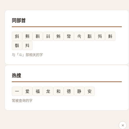
同部首
斜
㪺
斟
㪴
斞
㪻
㪲
斠
斘
斢
斣
㪵
与「斗」部相关的字
热搜
一
爱
福
龙
和
德
静
安
常被查询的字
×