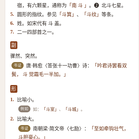
宿，有六颗星，通称为
。➋ ​ 北斗七星。
「南 斗 」
圆形的指纹。参见
、
等条。
5.
「斗箕」
「斗纹」
姓。如宋代有 斗 盖。
6.
二一四部首之一。
7.
副
骤然、突然。
书证
唐·韩愈〈答张十一功曹〉诗：
「吟君诗罢看双
鬓， 斗 觉霜毛一半加。」
形
比喻小。
1.
例如
如：
、
。
「斗室」
「斗城」
比喻大。
2.
书证
南朝梁·简文帝〈七励〉：
「至如牵钩壮气，
斗胆豪心。」