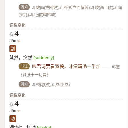
例如
斗健(峭拔刚健);斗辟(孤立而偏僻);斗峻(高且陡);斗峭
(突兀);斗绝(陡峭险峻)
词性变化
斗
◎
dǒu
副
陡然，突然
[suddenly]
书证
吟君诗罢看双鬓，斗觉霜毛一半加
——
韩愈
《答张十一功曹》
例如
斗顿(忽然);斗然(突然)
词性变化
斗
◎
dǒu
动
通“抖”。抖动
[shake]