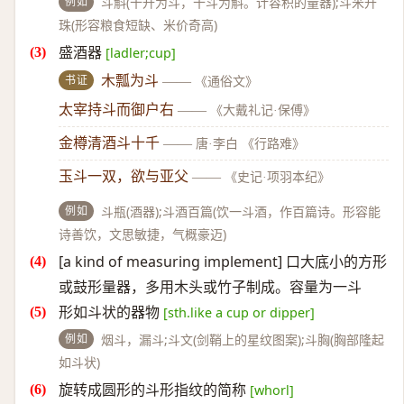
例如
斗斛(十升为斗，十斗为斛。计容积的量器);斗米升
珠(形容粮食短缺、米价奇高)
盛酒器
[ladler;cup]
书证
木瓢为斗
——
《通俗文》
太宰持斗而御户右
——
《大戴礼记·保傅》
金樽清酒斗十千
——
唐·李白 《行路难》
玉斗一双，欲与亚父
——
《史记·项羽本纪》
例如
斗瓶(酒器);斗酒百篇(饮一斗酒，作百篇诗。形容能
诗善饮，文思敏捷，气概豪迈)
[a kind of measuring implement] 口大底小的方形
或鼓形量器，多用木头或竹子制成。容量为一斗
形如斗状的器物
[sth.like a cup or dipper]
例如
烟斗，漏斗;斗文(剑鞘上的星纹图案);斗胸(胸部隆起
如斗状)
旋转成圆形的斗形指纹的简称
[whorl]