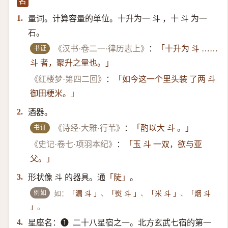
名
量词。计算容量的单位。十升为一 斗 ，十 斗 为一
1.
石。
书证
《汉书·卷二一·律历志上》
：
「十升为 斗 ……
斗 者，聚升之量也。」
《红楼梦·第四二回》
：
「如今这一个里头装 了两 斗
御田粳米。」
酒器。
2.
书证
《诗经·大雅·行苇》
：
「酌以大 斗 。」
《史记·卷七·项羽本纪》
：
「玉 斗 一双，欲与亚
父。」
形状像 斗 的器具。通
。
3.
「陡」
例如
如：
、
、
、
「漏 斗 」
「熨 斗 」
「米 斗 」
「烟 斗
。
」
星座名：➊ ​ 二十八星宿之一。北方玄武七宿的第一
4.