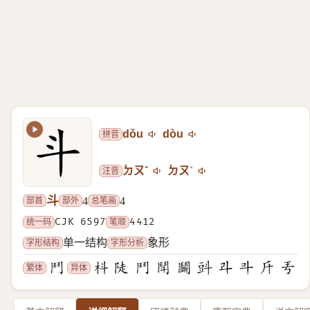
拼音
dǒu
dòu
注音
ㄉㄡˇ
ㄉㄡˋ
斗
部首
部外
总笔画
4
4
统一码
CJK 6597
笔顺
4412
字形结构
字形分析
单一结构
象形
繁体
异体