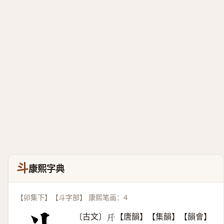
斗
康熙字典
【卯集下】【斗字部】 康熙笔画：4
〔古文〕
【唐韻】【集韻】【韻會】
𣂑