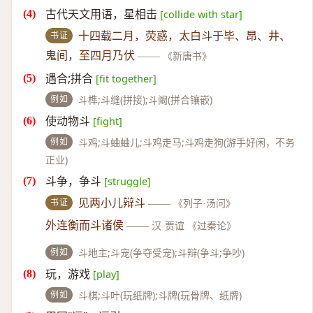
古代天文用语，星相击
[collide with star]
书证
十四载二月，荧惑，太白斗于毕、昂、井、
鬼间，至四月乃伏
——
《新唐书》
遇合;拼合
[fit together]
例如
斗榫;斗缝(拼接);斗阚(拼合镶嵌)
使动物斗
[fight]
例如
斗鸡;斗蛐蛐儿;斗鸡走马;斗鸡走狗(游手好闲，不务
正业)
斗争，争斗
[struggle]
书证
见两小儿辩斗
——
《列子·汤问》
外连衡而斗诸侯
——
汉·贾谊 《过秦论》
例如
斗地主;斗宠(争夺受宠);斗辩(争斗;争吵)
玩，游戏
[play]
例如
斗棋;斗叶(玩纸牌);斗牌(玩骨牌、纸牌)