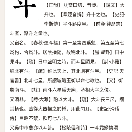
【正韻】
當口切，音陡。【說文】大
𠀤
升也。【羣經音辨】升十之也。【史記·
李斯傳】平斗斛度量。【前漢·律歷志】
斗者，聚升之量也。
又宿名。【春秋·運斗樞】第一至第四爲魁，第五至第七
爲杓，合爲斗。居隂播陽，故稱北斗。【易·豐卦】日中
見斗。【疏】日中盛明之時，而斗星顯見。【詩·小雅】
維北有斗。【疏】維此天上，其北則有斗星。【史記·天
官書】北斗七星，所謂璇璣玉衡以齊七政也。【又】衡
殷南斗。【註】南斗六星爲天廟，丞相大宰之位。
又酒器。【詩·大雅】酌以大斗。【疏】大斗長三尺，謂
其柄也。蓋從大器挹之於樽，用此勺耳。【史記·滑稽
傳】目眙不禁，飮可七八斗。
又吳中市魚亦以斗計。【松陵倡和詩】一斗霜鱗換濁