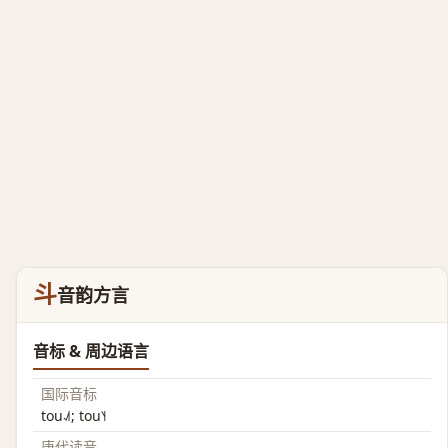
斗
音韵方言
音标 & 周边语言
国际音标
tou˨˩˦; tou˥˧
唐代读音