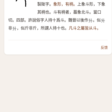
製陡字。
象形，有柄。
上象斗形，下象
其柄也。斗有柄者，葢象北斗。當口
切。四部。許說俗字人持十爲斗。魏晉以後作
。似
𦫵
𦫵
非
，似斤非斤，所謂人待十也。
凡斗之屬皆从斗。
𦫵
反馈