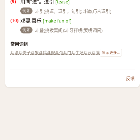
用同“逗”。逗引
[tease]
例如
斗引(挑逗，逗引，勾引);斗谝(巧言逗引)
戏耍;喜乐
[make fun of]
例如
斗叠(挑拨离间);斗牙拌嘴(耍嘴调闹)
常用词组
斗法
斗份子
斗狠
斗鸡
斗舰
斗劲
斗口
斗牛场
斗殴
斗牌
显示更多...
反馈