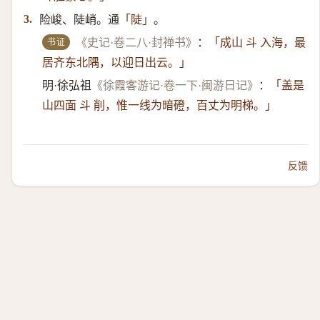
险峻、陡峭。通
。
3.
「陡」
书证
《史记·卷二八·封禅书》
：
「成山 斗 入海，最
居齐东北隅，以迎日出云。」
明·徐弘祖
《徐霞客游记·卷一下·闽游日记》
：
「盖是
山四面 斗 削，惟一线为暗磴，百丈为明梯。」
反馈