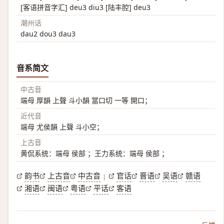
[客语拼音字汇] deu3 diu3 [陆丰腔] deu3
潮州话
dau2 dou3 dau3
音系简文
中古音
端母 厚韻 上聲 斗小韻 當口切 一等 開口；
近代音
端母 尤侯韻 上聲 斗小空；
上古音
黄侃系统：端母 侯部 ；王力系统：端母 侯部 ；
韵书
上古音
中古音
官话
晋语
吴语
赣语
|
湘语
闽语
粤语
平话
客语