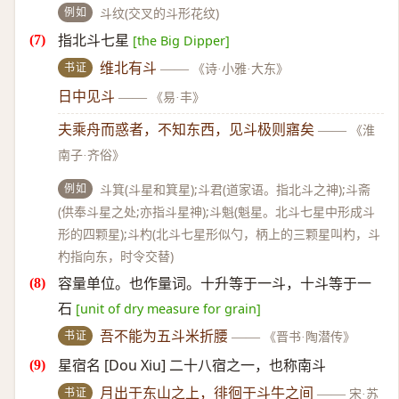
例如
斗纹(交叉的斗形花纹)
指北斗七星
[the Big Dipper]
书证
维北有斗
——
《诗·小雅·大东》
日中见斗
——
《易·丰》
夫乘舟而惑者，不知东西，见斗极则寤矣
——
《淮
南子·齐俗》
例如
斗箕(斗星和箕星);斗君(道家语。指北斗之神);斗斋
(供奉斗星之处;亦指斗星神);斗魁(魁星。北斗七星中形成斗
形的四颗星);斗杓(北斗七星形似勺，柄上的三颗星叫杓，斗
杓指向东，时令交替)
容量单位。也作量词。十升等于一斗，十斗等于一
石
[unit of dry measure for grain]
书证
吾不能为五斗米折腰
——
《晋书·陶潜传》
星宿名 [Dou Xiu] 二十八宿之一，也称南斗
书证
月出于东山之上，徘徊于斗牛之间
——
宋·苏