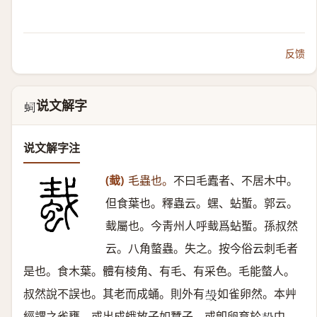
反馈
说文解字
𧉠
说文解字注
(蛓)
毛蟲也。
不曰毛蠹者、不居木中。
但食葉也。釋蟲云。蟔、蛅蟴。郭云。
蛓屬也。今靑州人呼蛓爲蛅蟴。孫叔然
云。八角螫蟲。失之。按今俗云刺毛者
是也。食木葉。體有棱角、有毛、有采色。毛能螫人。
叔然說不誤也。其老而成蛹。則外有
如雀卵然。本艸
𣪊
經謂之雀甕。或出成蛾放子如蠶子。或卽卵育於
中。