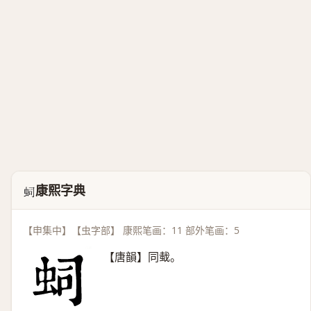
康熙字典
𧉠
【申集中】【虫字部】 康熙笔画：11 部外笔画：5
【唐韻】同蛓。