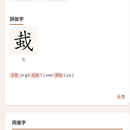
异体字
蛓
五笔
jngk
仓颉
lismr
郑码
iyaj
反馈
同音字