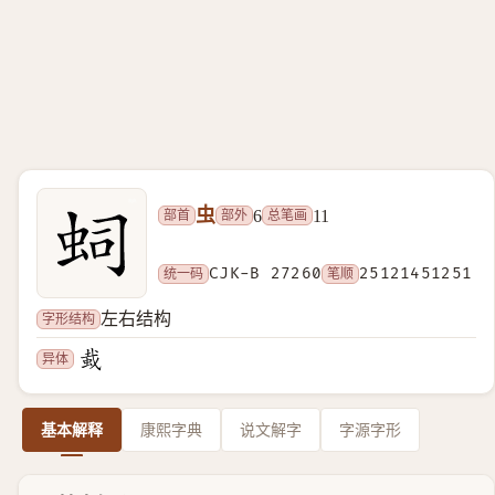
虫
部首
部外
总笔画
6
11
统一码
CJK-B 27260
笔顺
25121451251
字形结构
左右结构
异体
基本解释
康熙字典
说文解字
字源字形