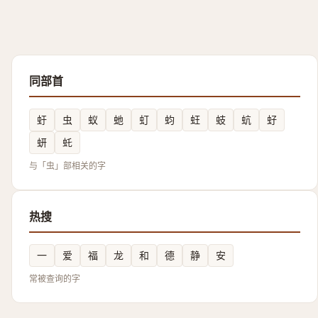
同部首
虶
虫
蚁
虵
虰
蚐
蚟
蚑
蚢
虸
蚈
虴
与「虫」部相关的字
热搜
一
爱
福
龙
和
德
静
安
常被查询的字