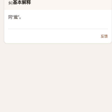
基本解释
𧉠
同“
蛓
”。
反馈