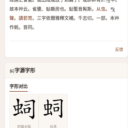
𣪊
故本艸云。雀甕、蛅蟖房也。蛅蟴音髯斯。
从虫。
𢦒
聲。讀若笥。
三字依爾雅釋文補。千志切。一部。本艸
作蚝。音同。
反馈
字源字形
𧉠
字形对比
中国大陆
台湾