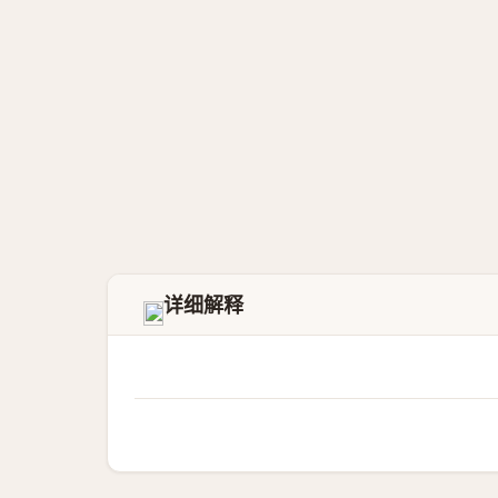
详细解释
𦔆