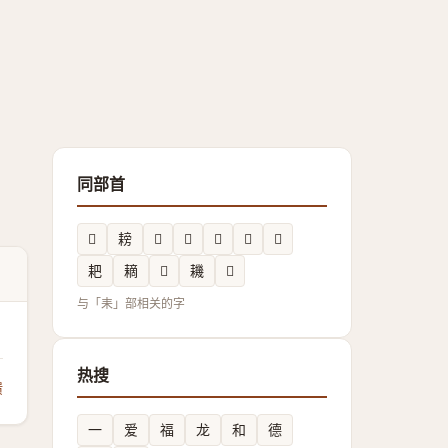
同部首
𦔞
耪
𱻶
𦓹
𦔓
𮋩
𦔎
耙
䎮
𦓤
耭
𱻵
与「耒」部相关的字
热搜
馈
一
爱
福
龙
和
德