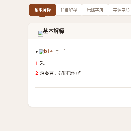
基本解释
详细解释
康熙字典
字源字形
基本解释
𦔆
bì
ㄅㄧˋ
●
𦔆
禾。
治黍豆。疑同“
䵗
①”。