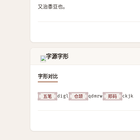
又治黍豆也。
字源字形
𦔆
字形对比
五笔
仓颉
郑码
digl
qdmrw
ckjk