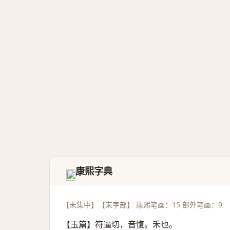
康熙字典
𦔆
【未集中】【耒字部】 康熙笔画：15 部外笔画：9
【玉篇】符逼切，音愎。禾也。