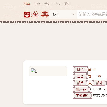
汉典
古籍
诗词
书法
通识
|
|
|
|
拼音
bì
注音
ㄅㄧˋ
部首
耒
部外
统一码
CJK-B 2
字形结构
左右结