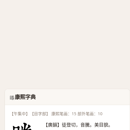
康熙字典
𥉋
【午集中】【目字部】 康熙笔画：15 部外笔画：10
【廣韻】徒登切，音騰。美目貌。