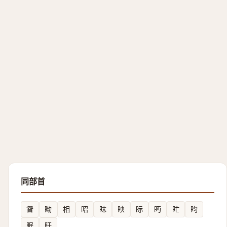
同部首
眢
眑
相
眧
眜
眏
眎
眄
盳
盷
眠
盱