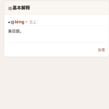
基本解释
𥉋
téng
ㄊㄥˊ
●
𥉋
美目貌。
反馈