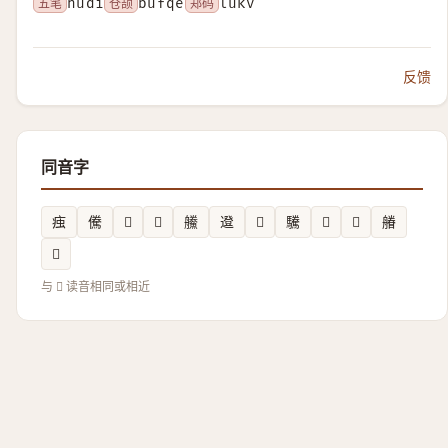
五笔
hudi
仓颉
bufqe
郑码
lukv
反馈
同音字
痋
儯
𬧃
𠗑
䲍
邆
𲫃
驣
𦢘
𦡎
䒅
𢟱
与 𥉋 读音相同或相近